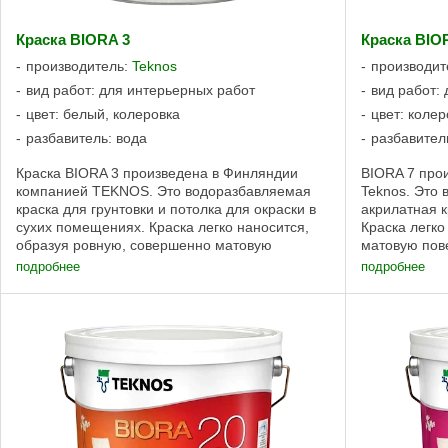
Краска BIORA 3
Краска BIO
производитель:
Teknos
производит
вид работ: для интерьерных работ
вид работ:
цвет: белый, колеровка
цвет: колер
разбавитель: вода
разбавител
Краска BIORA 3 произведена в Финляндии
BIORA 7 про
компанией TEKNOS. Это водоразбавляемая
Teknos. Это
краска для грунтовки и потолка для окраски в
акрилатная к
сухих помещениях. Краска легко наносится,
Краска легко
образуя ровную, совершенно матовую
матовую пове
поверхность. Работа с экологичной краской
7, насколько
подробнее
подробнее
BIORA 3 ...
...