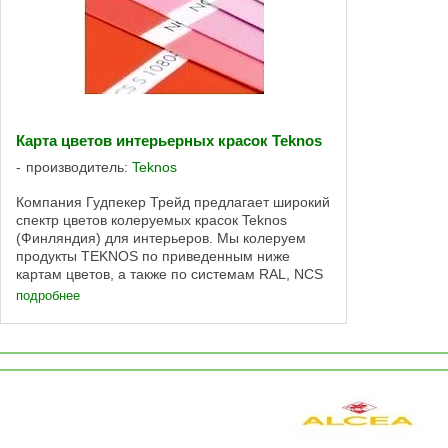
Карта цветов интерьерных красок Teknos
производитель:
Teknos
Компания Гудпекер Трейд предлагает широкий
спектр цветов колеруемых красок Teknos
(Финляндия) для интерьеров. Мы колеруем
продукты TEKNOS по приведенным ниже
картам цветов, а также по системам RAL, NCS
и цветам ЛКМ других производителей. Далее ...
подробнее