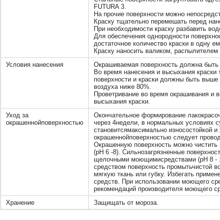
FUTURA 3.
На прочие поверхности можно непосред
Краску тщательно перемешать перед нан
При необходимости краску разбавить вод
Для обеспечения однородности поверхнос
достаточное количество краски в одну ем
Краску наносить валиком, распылителем и
Условия нанесения
Окрашиваемая поверхность должна быть 
Во время нанесения и высыхания краски 
поверхности и краски должны быть выше
воздуха ниже 80%.
Проветривание во время окрашивания и в
высыхания краски.
Уход за
Окончательное формирование лакокрасоч
окрашеннойповерхностью
через 4недели, в нормальных условиях с
становитсямаксимально износостойкой и 
окрашеннойповерхностью следует провод
Окрашенную поверхность можно чистить
(pH 6 -8). Сильнозагрязненные поверхно
щелочными моющимисредствами (pH 8 - 
средством поверхность промытьчистой во
мягкую ткань или губку. Избегать приме
средств. При использовании моющего ср
рекомендаций производителя моющего ср
Хранение
Защищать от мороза.