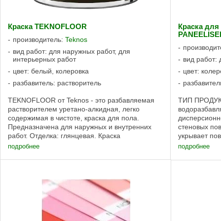
Краска TEKNOFLOOR
Краска для
PANEELISE
производитель:
Teknos
производит
вид работ: для наружных работ, для
интерьерных работ
вид работ:
цвет: белый, колеровка
цвет: колер
разбавитель: растворитель
разбавител
TEKNOFLOOR от Teknos - это разбавляемая
ТИП ПРОДУК
растворителем уретано-алкидная, легко
водоразбавл
содержимая в чистоте, краска для пола.
дисперсионн
Предназначена для наружных и внутренних
стеновых по
работ. Отделка: глянцевая. Краска
укрывает по
применяется для окраски новых и ранее
проявления с
подробнее
подробнее
окрашенных алкидными ...
Отделка: мато