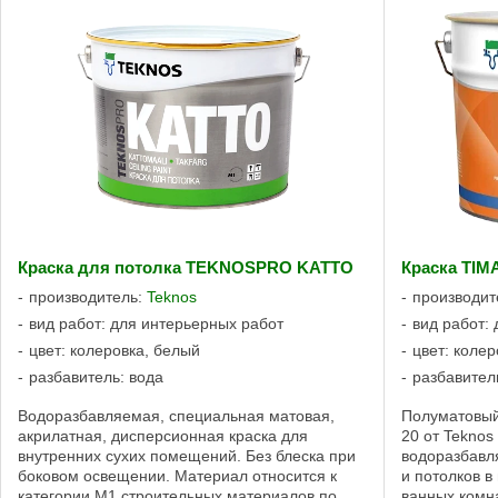
Краска для потолка TEKNOSPRO KATTO
Краска TIM
производитель:
Teknos
производит
вид работ: для интерьерных работ
вид работ:
цвет: колеровка, белый
цвет: колер
разбавитель: вода
разбавител
Водоразбавляемая, специальная матовая,
Полуматовый
акрилатная, дисперсионная краска для
20 от Teknos
внутренних сухих помещений. Без блеска при
водоразбавл
боковом освещении. Материал относится к
и потолков в
категории М1 строительных материалов по
ванных комн