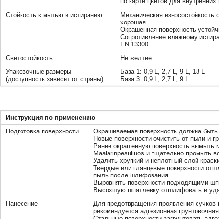
по карте цветов для внутренних
Стойкость к мытью и истиранию
Механическая износостойкость 
хорошая.
Окрашенная поверхность устойч
Сопротивление влажному истира
EN 13300.
Светостойкость
Не желтеет.
Упаковочные размеры
База 1: 0,9 L, 2,7 L, 9 L, 18 L
(доступность зависит от страны)
База 3: 0,9 L, 2,7 L, 9 L
Инструкция по применению
Подготовка поверхности
Окрашиваемая поверхность должна быть 
Новые поверхности очистить от пыли и гр
Ранее окрашенную поверхность вымыть
Maalarinpesuliuos и тщательно промыть в
Удалить хрупкий и неплотный слой краски
Твердые или глянцевые поверхности отш
пыль после шлифования.
Выровнять поверхности подходящими шп
Высохшую шпатлевку отшлифовать и уда
Нанесение
Для предотвращения проявления сучков 
рекомендуется адгезионная грунтовочная
Стальные поверхности загрунтовать адге