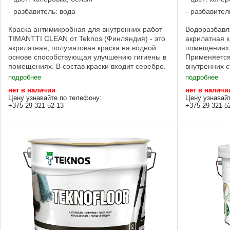
разбавитель: вода
разбавител
Краска антимикробная для внутренних работ
Водоразбавл
TIMANTTI CLEAN от Teknos (Финляндия) - это
акрилатная к
акрилатная, полуматовая краска на водной
помещениях.
основе способствующая улучшению гигиены в
Применяется,
помещениях. В состав краски входит серебро.
внутренних с
Антимикробный эффект остается на ...
помещениях,
подробнее
подробнее
требуется ...
нет в наличии
нет в наличи
Цену узнавайте по телефону:
Цену узнавай
+375 29 321-52-13
+375 29 321-5