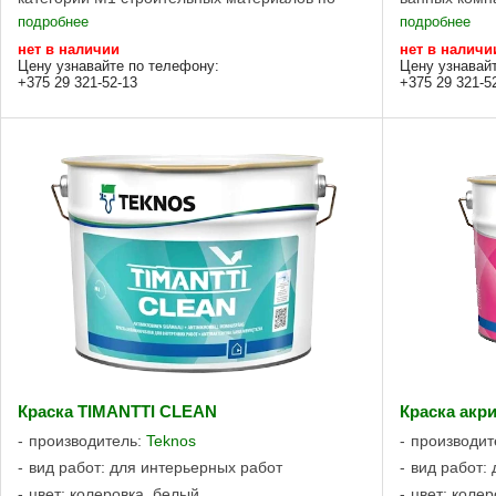
выбросам вредных веществ. ПРИМЕНЕНИЕ
плесени. От
подробнее
подробнее
Новые и ранее ...
относится к ..
нет в наличии
нет в наличи
Цену узнавайте по телефону:
Цену узнавай
+375 29 321-52-13
+375 29 321-5
Краска TIMANTTI CLEAN
Краска акри
производитель:
Teknos
производит
вид работ: для интерьерных работ
вид работ:
цвет: колеровка, белый
цвет: колер