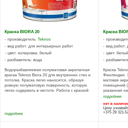
Краска BIORA 20
Краска BI
производитель:
Teknos
производит
вид работ: для интерьерных работ
вид работ:
цвет: колеровка, белый
цвет: белый
разбавитель: вода
разбавител
Водоразбавляемая полуматовая акрилатная
Краска Tekn
краска Teknos Biora 20 для внутренних стен и
Финляндии. 
потолка. Краска легко наносится, образуя
матовая акри
ровную полуматовую поверхность, которую
помещений (с
легко содержать в чистоте. Работа с краской
указанная на
BIORA 20, насколько возможно безопасна, ...
Краска BIOR
подробнее
М1 ...
нет в наличи
Цену узнавай
+375 29 321-5
подробнее