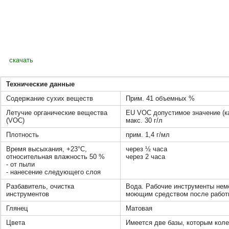
скачать
Технические данные
Содержание сухих веществ
Прим. 41 объемных %
Летучие органические вещества
EU VOC допустимое значение (кат
(VOC)
макс. 30 г/л
Плотность
прим. 1,4 г/мл
Время высыхания, +23°C,
через ½ часа
относительная влажность 50 %
через 2 часа
- от пыли
- нанесение следующего слоя
Разбавитель, очистка
Вода. Рабочие инструменты нем
инструментов
моющим средством после работ
Глянец
Матовая
Цвета
Имеется две базы, которым кол