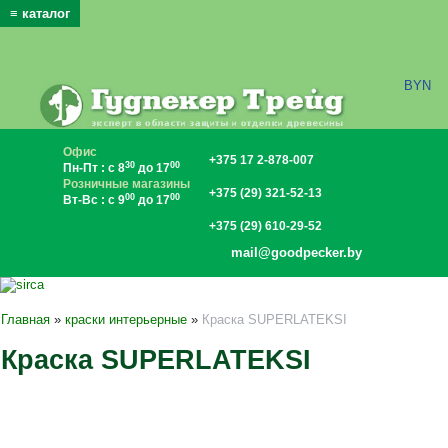
≡ каталог
x
BYN
Офис
+375 17 2-878-007
30
00
Пн-Пт : с 8
до 17
Розничные магазины
+375 (29) 321-52-13
00
00
Вт-Вс : с 9
до 17
+375 (29) 610-29-52
mail@goodpecker.by
Главная
»
краски интерьерные
»
Краска SUPERLATEKSI
Краска SUPERLATEKSI