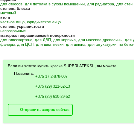
для откосов
,
для потолка в сухом помещении
,
для радиатора
,
для стен
степень блеска
матовый
кто я
частное лицо
,
юридическое лицо
степень укрывистости
непрозрачные
материал окрашиваемой поверхности
для гипсокартона
,
для ДВП
,
для кирпича
,
для массива древесины
,
для 
фанеры
,
для ЦСП
,
для шпатлевки
,
для шпона
,
для штукатурки
,
по бето
Если вы хотите купить краска SUPERLATEKSI , вы можете:
Позвонить:
+375 17 2-878-007
+375 (29) 321-52-13
+375 (29) 610-29-52
Отправить запрос сейчас