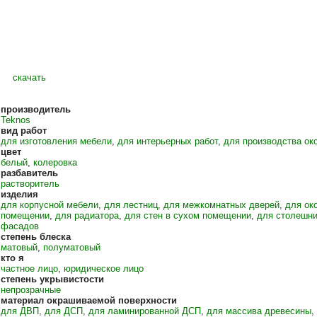
скачать
производитель
Teknos
вид работ
для изготовления мебели
,
для интерьерных работ
,
для производства ок
цвет
белый
,
колеровка
разбавитель
растворитель
изделия
для корпусной мебели
,
для лестниц
,
для межкомнатных дверей
,
для ок
помещении
,
для радиатора
,
для стен в сухом помещении
,
для столешн
фасадов
степень блеска
матовый
,
полуматовый
кто я
частное лицо
,
юридическое лицо
степень укрывистости
непрозрачные
материал окрашиваемой поверхности
для ДВП
,
для ДСП
,
для ламинированной ДСП
,
для массива древесины
,