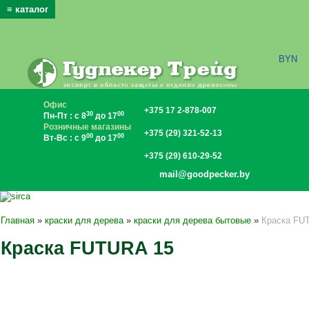
≡ каталог
x
BYN
Офис
+375 17 2-878-007
30
00
Пн-Пт : с 8
до 17
Розничные магазины
+375 (29) 321-52-13
00
00
Вт-Вс : с 9
до 17
+375 (29) 610-29-52
mail@goodpecker.by
Главная
»
краски для дерева
»
краски для дерева бытовые
»
Краска FU
Краска FUTURA 15