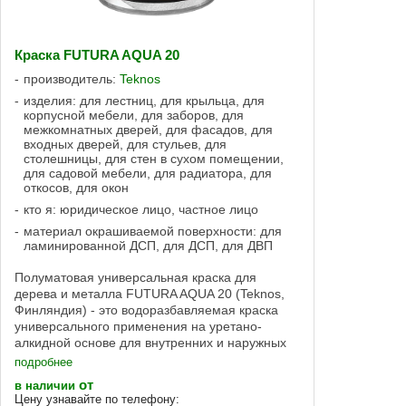
Краска FUTURA AQUA 20
производитель:
Teknos
изделия: для лестниц, для крыльца, для
корпусной мебели, для заборов, для
межкомнатных дверей, для фасадов, для
входных дверей, для стульев, для
столешницы, для стен в сухом помещении,
для садовой мебели, для радиатора, для
откосов, для окон
кто я: юридическое лицо, частное лицо
материал окрашиваемой поверхности: для
ламинированной ДСП, для ДСП, для ДВП
Полуматовая универсальная краска для
дерева и металла FUTURA AQUA 20 (Teknos,
Финляндия) - это водоразбавляемая краска
универсального применения на уретано-
алкидной основе для внутренних и наружных
работ. Отделка: полуматовая. Внутри
подробнее
помещений ...
от
в наличии
Цену узнавайте по телефону: