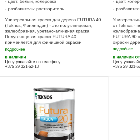
цвет: белый, колеровка
цвет: колер
разбавитель: растворитель
разбавител
Универсальная краска для дерева FUTURA 40
Универсальн
(Teknos, Финляндия) - это полуглянцевая,
от Teknos - 
желеобразная, уретано-алкидная краска.
желеобразна
Полуглянцевая краска FUTURA 40
FUTURA 90 
применяется для финишной окраски
окраски дер
деревянных и загрунтованных металлических
металлическ
подробнее
подробнее
поверхностей внутри и ...
помещения. 
от
в наличии
в наличии
Цену узнавайте по телефону:
Цену узнавай
+375 29 321-52-13
+375 29 321-5