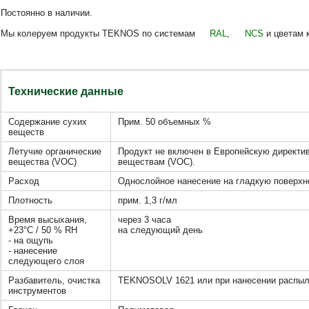
Постоянно в наличии.
Мы колеруем продукты TEKNOS по системам
RAL
,
NCS
и цветам 
Технические данные
Содержание сухих
Прим. 50 объемных %
веществ
Летучие органические
Продукт не включен в Европейскую директи
вещества (VOC)
веществам (VOC).
Расход
Однослойное нанесение на гладкую поверхнос
Плотность
прим. 1,3 г/мл
Время высыхания,
через 3 часа
+23°C / 50 % RH
на следующий день
- на ощупь
- нанесение
следующего слоя
Разбавитель, очистка
TEKNOSOLV 1621 или при нанесении распы
инструментов