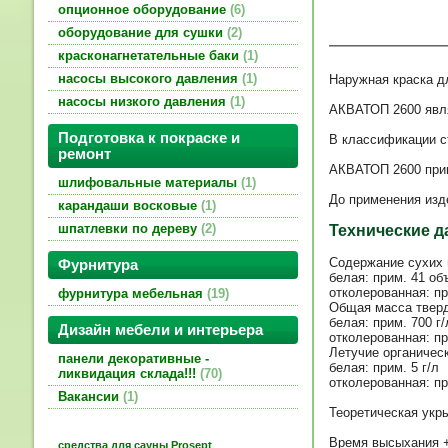
опционное оборудование
6
оборудование для сушки
2
красконагнетательные баки
1
насосы высокого давления
1
Наружная краска д
насосы низкого давления
1
АКВАТОП 2600 явля
Подготовка к покраске и
В классификации с
ремонт
АКВАТОП 2600 прим
шлифовальные материалы
1
До применения изде
карандаши восковые
1
шпатлевки по дереву
2
Технические д
Содержание сухих 
Фурнитура
белая: прим. 41 о
отколерованная: п
фурнитура мебельная
19
Общая масса твер
белая: прим. 700 г/
Дизайн мебели и интерьера
отколерованная: пр
Летучие органичес
панели декоративные -
белая: прим. 5 г/л
ликвидация склада!!!
70
отколерованная: пр
Вакансии
1
Теоретическая укры
Время высыхания +
средства для сауны Prosept