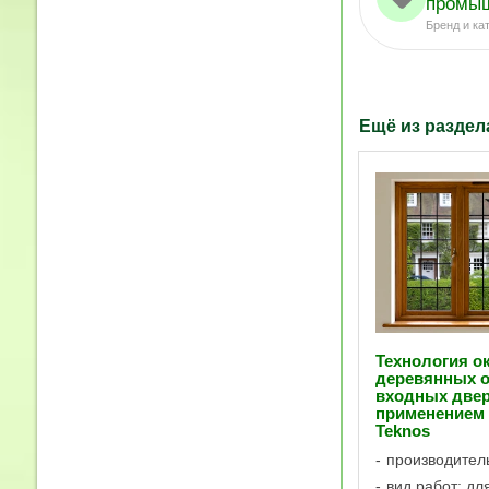
промыш
Бренд и ка
Ещё из разде
Технология о
деревянных о
входных двер
применением
Teknos
производител
вид работ: дл