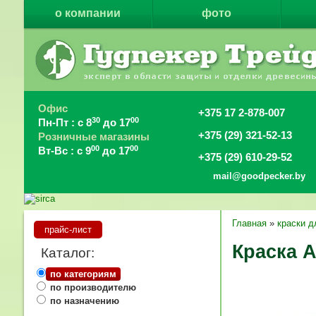
о компании
фото
Офис
+375 17 2-878-007
30
00
Пн-Пт : с 8
до 17
+375 (29) 321-52-13
Розничные магазины
00
00
Вт-Вс : с 9
до 17
+375 (29) 610-29-52
mail@goodpecker.by
Главная
»
краски д
прайс-лист
Краска 
Каталог:
по категориям
по производителю
по назначению