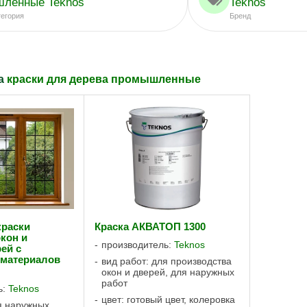
ленные Teknos
Teknos
тегория
Бренд
ла
краски для дерева промышленные
краски
Краска АКВАТОП 1300
кон и
производитель:
Teknos
ей с
 материалов
вид работ: для производства
окон и дверей, для наружных
работ
ь:
Teknos
цвет: готовый цвет, колеровка
я наружных