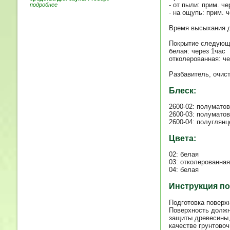
- от пыли: прим. че
подробнее
- на ощупь: прим. 
Время высыхания д
Покрытие следующ
белая: через 1час
отколерованная: че
Разбавитель, очис
Блеск:
2600-02: полумато
2600-03: полумато
2600-04: полуглянц
Цвета:
02: белая
03: отколерованная
04: белая
Инструкция п
Подготовка поверх
Поверхность должн
защиты древесины,
качестве грунтово