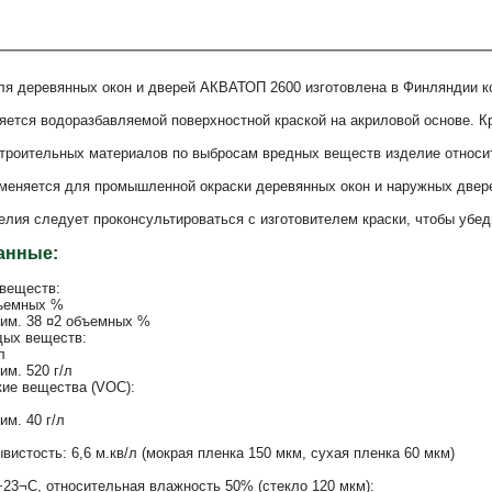
ля деревянных окон и дверей АКВАТОП 2600 изготовлена в Финляндии к
ется водоразбавляемой поверхностной краской на акриловой основе. К
троительных материалов по выбросам вредных веществ изделие относит
еняется для промышленной окраски деревянных окон и наружных двер
лия следует проконсультироваться с изготовителем краски, чтобы убеди
анные:
веществ:
бъемных %
рим. 38 ¤2 объемных %
дых веществ:
л
им. 520 г/л
кие вещества (VOC):
им. 40 г/л
вистость: 6,6 м.кв/л (мокрая пленка 150 мкм, сухая пленка 60 мкм)
23¬C, относительная влажность 50% (стекло 120 мкм):