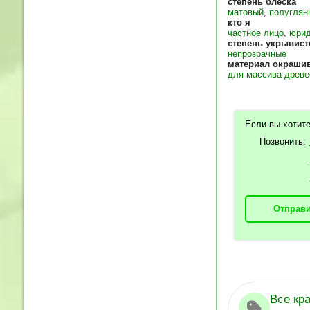
степень блеска
матовый
,
полуглян
кто я
частное лицо
,
юрид
степень укрывист
непрозрачные
материал окраши
для массива древ
Если вы хотите
Позвонить:
Отправи
Все кр