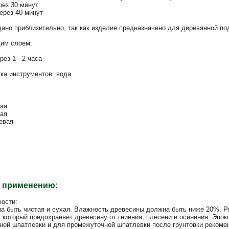
рез 30 минут
через 40 минут
ано приблизительно, так как изделие предназначено для деревянной по
им слоем:
рез 1 - 2 часа
тка инструментов: вода
вая
вая
евая
о применению:
ности:
а быть чистая и сухая. Влажность древесины должна быть ниже 20%. 
 который предохраняет древесину от гниения, плесени и осинения. Э
чной шпатлевки и для промежуточной шпатлевки после грунтовки рекоме