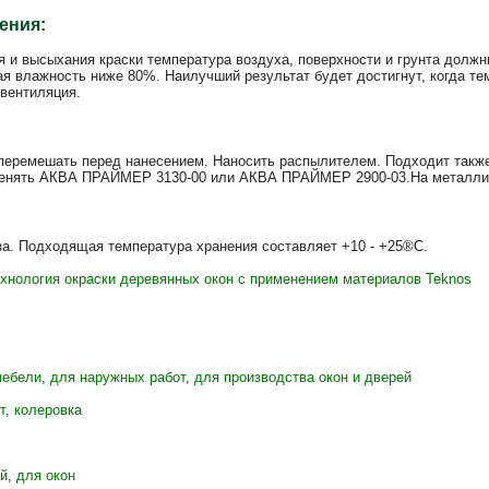
ения:
я и высыхания краски температура воздуха, поверхности и грунта долж
ая влажность ниже 80%. Наилучший результат будет достигнут, когда те
 вентиляция.
перемешать перед нанесением. Наносить распылителем. Подходит также 
енять АКВА ПРАЙМЕР 3130-00 или АКВА ПРАЙМЕР 2900-03.На металличе
а. Подходящая температура хранения составляет +10 - +25®C.
хнология окраски деревянных окон с применением материалов Teknos
мебели
,
для наружных работ
,
для производства окон и дверей
т
,
колеровка
й
,
для окон