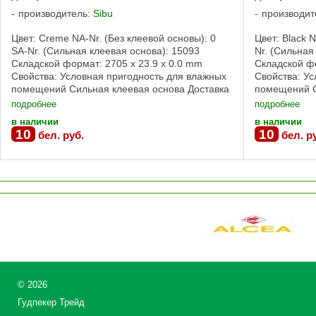
производитель:
Sibu
производит
Цвет: Creme NA-Nr. (Без клеевой основы): 0
Цвет: Black 
SA-Nr. (Сильная клеевая основа): 15093
Nr. (Сильная
Складской формат: 2705 x 23.9 x 0.0 mm
Складской фо
Свойства: Условная пригодность для влажных
Свойства: У
помещений Сильная клеевая основа Доставка
помещений С
панелей и профилей SIBU возможна по ...
панелей и пр
подробнее
подробнее
в наличии
в наличии
10
10
бел. руб.
бел. р
©
2026
Гудпекер Трейд