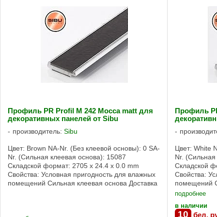
Профиль PR Profil M 242 Mocca matt для
Профиль PR 
декоративных панелей от Sibu
декоративн
производитель:
Sibu
производит
Цвет: Brown NA-Nr. (Без клеевой основы): 0 SA-
Цвет: White 
Nr. (Сильная клеевая основа): 15087
Nr. (Сильная
Складской формат: 2705 x 24.4 x 0.0 mm
Складской фо
Свойства: Условная пригодность для влажных
Свойства: У
помещений Сильная клеевая основа Доставка
помещений С
панелей и профилей SIBU возможна по ...
панелей и пр
подробнее
в наличии
10
бел. р