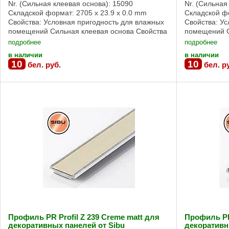
Nr. (Сильная клеевая основа): 15090
Nr. (Сильная
Складской формат: 2705 x 23.9 x 0.0 mm
Складской фо
Свойства: Условная пригодность для влажных
Свойства: У
помещений Сильная клеевая основа Свойства
помещений С
продукции SA Номер артикула 15090 Размеры
панелей и пр
подробнее
подробнее
...
в наличии
в наличии
10
10
бел. руб.
бел. р
Профиль PR Profil Z 239 Creme matt для
Профиль PR 
декоративных панелей от Sibu
декоративн