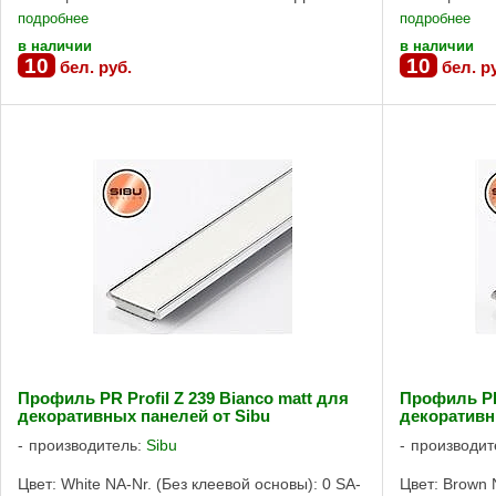
панелей и профилей SIBU возможна по ...
панелей и пр
подробнее
подробнее
в наличии
в наличии
10
10
бел. руб.
бел. р
Профиль PR Profil Z 239 Bianco matt для
Профиль PR 
декоративных панелей от Sibu
декоративн
производитель:
Sibu
производит
Цвет: White NA-Nr. (Без клеевой основы): 0 SA-
Цвет: Brown 