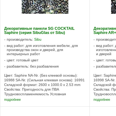
Декоративные панели SG COCKTAIL
Декоратив
Saphire (серия SibuGlas от Sibu)
Saphire AR+
производитель:
Sibu
производит
вид работ: для изготовления мебели, для
вид работ: 
производства окон и дверей, для
изготовлен
интерьерных работ
и дверей
цвет: готовый цвет
цвет: готов
разбавитель: без разбавления
разбавител
Цвет: Saphire NA-Nr. (Без клеевой основы):
Цвет: Saphir
16988 SA-Nr. (Сильная клеевая основа): 16991
16998 SA-Nr.
Складской формат: 2600 x 1000.0 x 2.53 mm
Складской фо
Свойства: Пригодность для ПВА
Свойства: П
Трудновоспламеняемость Условная
Трудновоспл
пригодность для влажных помещений Сильная
пригодность
подробнее
подробнее
клеевая ...
клеевой основ