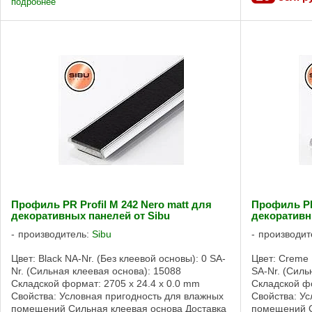
подробнее
Профиль PR Profil M 242 Nero matt для
Профиль PR 
декоративных панелей от Sibu
декоративн
производитель:
Sibu
производит
Цвет: Black NA-Nr. (Без клеевой основы): 0 SA-
Цвет: Creme 
Nr. (Сильная клеевая основа): 15088
SA-Nr. (Силь
Складской формат: 2705 x 24.4 x 0.0 mm
Складской фо
Свойства: Условная пригодность для влажных
Свойства: У
помещений Сильная клеевая основа Доставка
помещений С