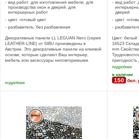
вид работ: для изготовления мебели, для
вид работ:
производства окон и дверей, для
интерьерны
интерьерных работ
дверей
цвет: готовый цвет
цвет: готов
разбавитель: без разбавления
разбавител
Декоративные панели LL LEGUAN Nero (серия
Цвет: белый 
LEATHER-LINE) от SIBU произведены в
16523 Складс
Австрии. Это декоративные панели на клеевой
mm Свойства
основе, которые сделают Ваш интерьер,
Трудновоспл
мебель или аксессуары неповторимыми.
пригодность
Поверхность - имитация кожи. Размер листа: ...
клеевая осно
подробнее
печать ...
в наличии
150
бел. 
подробнее