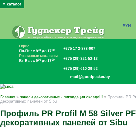
≡ каталог
x
BYN
Офис
+375 17 2-878-007
30
00
Пн-Пт : с 8
до 17
Розничные магазины
+375 (29) 321-52-13
00
00
Вт-Вс : с 9
до 17
+375 (29) 610-29-52
mail@goodpecker.by
Главная
»
панели декоративные - ликвидация склада!!!
»
Профиль PR Pro
декоративных панелей от Sibu
Профиль PR Profil M 58 Silver P
декоративных панелей от Sibu