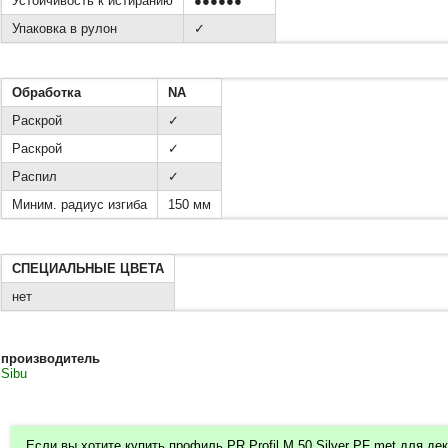
Устойчивость к истиранию
●●●●●●
Упаковка в рулон
✓
Обработка
NA
Раскрой
✓
Раскрой
✓
Распил
✓
Миним. радиус изгиба
150 мм
СПЕЦИАЛЬНЫЕ ЦВЕТА
нет
производитель
Sibu
Если вы хотите купить профиль PR Profil M 50 Silver PF met для де