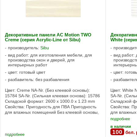
Декоративные панели AC Motion TWO
Декоративн
Creme (серия Acrylic-Line от Sibu)
White (серия
производитель:
Sibu
производит
вид работ: для изготовления мебели, для
вид работ:
производства окон и дверей, для
производст
интерьерных работ
интерьерны
цвет: готовый цвет
цвет: готов
разбавитель: без разбавления
разбавител
Цвет: Creme NA-Nr. (Без клеевой основы):
Цвет: White 
15784 SA-Nr. (Сильная клеевая основа): 15786
SA-Nr. (Силь
Складской формат: 2600 x 1000.0 x 1.23 mm
Складской фо
Свойства: Пригодность для ПВА Пригодность
Свойства: П
для влажных помещений Без клеевой основы,
для влажных
Сильная клеевая основа Свойства ...
Сильная клее
подробнее
в наличии
100
бел. 
подробнее