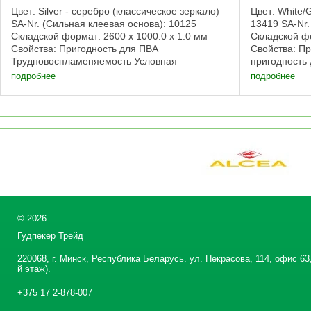
Цвет: Silver - серебро (классическое зеркало)
Цвет: White/
SA-Nr. (Сильная клеевая основа): 10125
13419 SA-Nr.
Складской формат: 2600 x 1000.0 x 1.0 мм
Складской фо
Свойства: Пригодность для ПВА
Свойства: П
Трудновоспламеняемость Условная
пригодность
пригодность для влажных помещений Сильная
клеевой осно
подробнее
подробнее
клеевая основа ...
©
2026
Гудпекер Трейд
220068, г. Минск, Республика Беларусь. ул. Некрасова, 114, офис 63,
й этаж).
+375 17 2-878-007