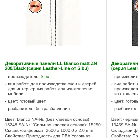
Декоративные панели LL Bianco matt ZN
Декоративны
200/Black (серия Leather-Line от Sibu)
(серия Leath
производитель:
Sibu
производит
вид работ: для производства окон и дверей,
вид работ: 
для интерьерных работ, для изготовления
производст
мебели
изготовлен
цвет: готовый цвет
цвет: готов
разбавитель: без разбавления
разбавител
Цвет: Bianco NA-Nr. (Без клеевой основы):
Цвет: черный
15248 SA-Nr. (Сильная клеевая основа): 15250
13469 SA-Nr.
Складской формат: 2600 x 1000.0 x 2.0 mm
Складской фо
Свойства: Пригодность для ПВА Условная
Свойства: П