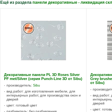
Ещё из раздела
панели декоративные - ликвидация скл
Декоративные панели PL 3D Roses Silver
Декоратив
PF met/Silver (серия Punch-Line 3D от Sibu)
Grey brushe
от Sibu)
производитель:
Sibu
производит
вид работ: для изготовления мебели, для
интерьерных работ, для производства окон и
вид работ:
дверей
интерьерны
дверей
цвет: готовый цвет
цвет: готов
разбавитель: без разбавления