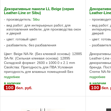
Декоративные панели LL Beige (серия
Декоративн
Leather-Line от Sibu)
Leather-Line
производитель:
Sibu
производит
вид работ: для интерьерных работ, для
вид работ:
изготовления мебели, для производства окон
интерьерны
и дверей
дверей
цвет: готовый цвет
цвет: готов
разбавитель: без разбавления
разбавител
Цвет: Beige NA-Nr. (Без клеевой основы): 12885
Декоративны
SA-Nr. (Сильная клеевая основа): 12895
Leather-Line
Складской формат: 2600 x 1000.0 x 2.1 mm
декоративные
Свойства: Пригодность для ПВА Условная
бренда. Пост
пригодность для влажных помещений Без
Creme NA-Nr.
клеевой основы, Сильная клеевая основа ...
Nr. (Сильная 
подробнее
подробнее
в наличии
в наличии
100
100
бел. руб.
бел. 