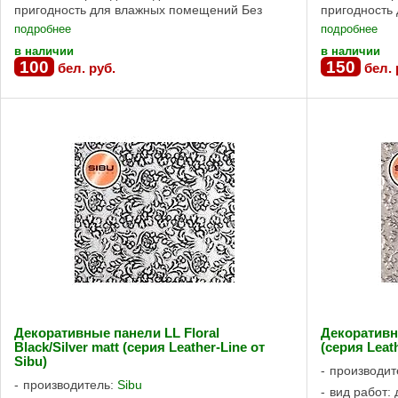
пригодность для влажных помещений Без
пригодность
клеевой основы, Сильная клеевая основа ...
клеевой осно
подробнее
подробнее
в наличии
в наличии
100
150
бел. руб.
бел. 
Декоративные панели LL Floral
Декоративны
Black/Silver matt (серия Leather-Line от
(серия Leath
Sibu)
производит
производитель:
Sibu
вид работ: