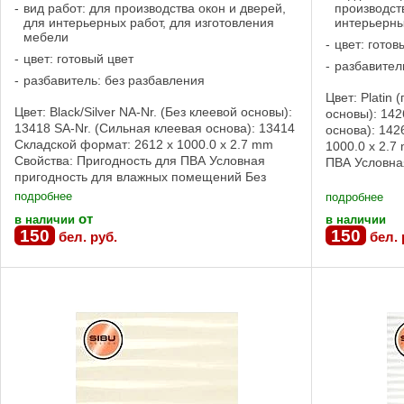
вид работ: для производства окон и дверей,
производст
для интерьерных работ, для изготовления
интерьерны
мебели
цвет: готов
цвет: готовый цвет
разбавител
разбавитель: без разбавления
Цвет: Platin 
Цвет: Black/Silver NA-Nr. (Без клеевой основы):
основы): 142
13418 SA-Nr. (Сильная клеевая основа): 13414
основа): 142
Складской формат: 2612 x 1000.0 x 2.7 mm
1000.0 x 2.7
Свойства: Пригодность для ПВА Условная
ПВА Условна
пригодность для влажных помещений Без
помещений Б
клеевой основы, Сильная клеевая основа ...
клеевая ...
подробнее
подробнее
от
в наличии
в наличии
150
150
бел. руб.
бел. 