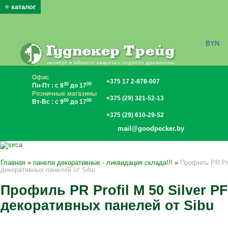
≡ каталог
x
BYN
Офис
+375 17 2-878-007
30
00
Пн-Пт : с 8
до 17
Розничные магазины
+375 (29) 321-52-13
00
00
Вт-Вс : с 9
до 17
+375 (29) 610-29-52
mail@goodpecker.by
Главная
»
панели декоративные - ликвидация склада!!!
»
Профиль PR Pro
декоративных панелей от Sibu
Профиль PR Profil M 50 Silver P
декоративных панелей от Sibu