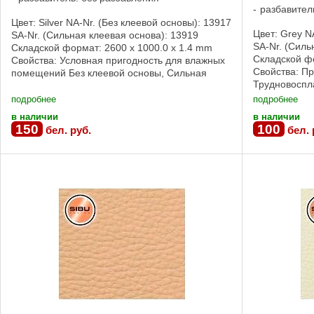
разбавител
Цвет: Silver NA-Nr. (Без клеевой основы): 13917
Цвет: Grey N
SA-Nr. (Сильная клеевая основа): 13919
SA-Nr. (Силь
Складской формат: 2600 x 1000.0 x 1.4 mm
Складской фо
Свойства: Условная пригодность для влажных
Свойства: П
помещений Без клеевой основы, Сильная
Трудновоспл
клеевая основа Свойства продукции NA SA ...
пригодность
подробнее
подробнее
клеевой основ
в наличии
в наличии
150
100
бел. руб.
бел. 