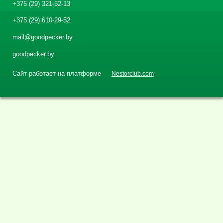
+375 (29) 321-52-13
+375 (29) 610-29-52
mail@goodpecker.by
goodpecker.by
Сайт работает на платформе
Nestorclub.com