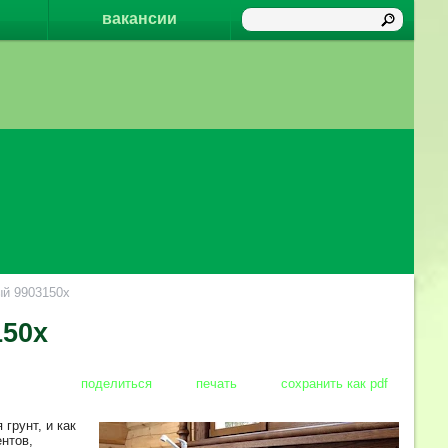
вакансии
й 9903150x
150x
поделиться
печать
сохранить как pdf
грунт, и как
нтов,