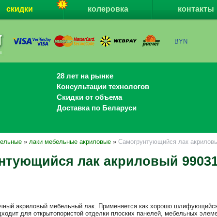
скидки
колеровка
контакты
BYN
28 лет на рынке
Консультации технологов
Скидки от объема
Доставка по Беларуси
бельные
»
лаки мебельные акриловые
»
Самогрунтующийся лак акриловы
нтующийся лак акриловый 9903
ный акриловый мебельный лак. Применяется как хорошо шлифующийся 
ходит для открытопористой отделки плоских панелей, мебельных элеме