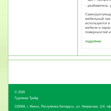
разбавитель: 
Самогрунтующи
мебельный лак
используется в
мебели и окрас
поверхностей и
Лак наносится
распыления ил
подробнее
Самогрунтующи
матовый лак Si
готов к примене
©
2026
Гудпекер Трейд
220068, г. Минск, Республика Беларусь. ул. Некрасова, 114, офи