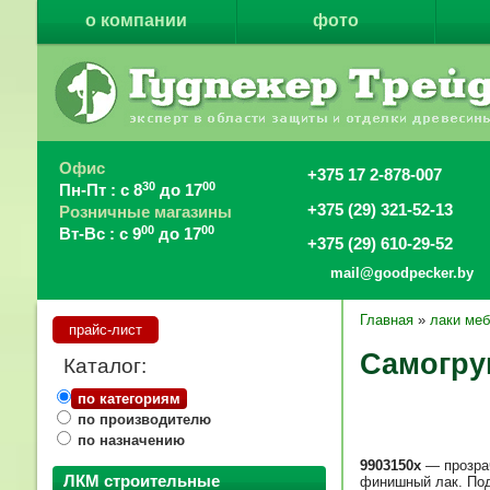
о компании
фото
Офис
+375 17 2-878-007
30
00
Пн-Пт : с 8
до 17
+375 (29) 321-52-13
Розничные магазины
00
00
Вт-Вс : с 9
до 17
+375 (29) 610-29-52
mail@goodpecker.by
Главная
»
лаки ме
прайс-лист
Самогру
Каталог:
по категориям
по производителю
по назначению
9903150x
— прозрач
ЛКМ строительные
финишный лак. Под