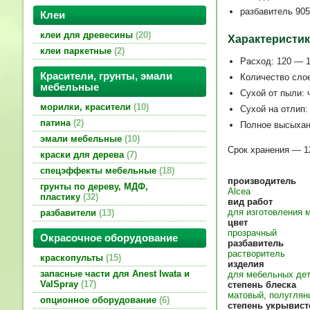
разбавитель 905
Клеи
клеи для древесины
20
Характеристик
клеи паркетные
2
Расход: 120 — 1
Красители, грунты, эмали
Количество слое
мебельные
Сухой от пыли: 
морилки, красители
10
Сухой на отлип:
патина
2
Полное высыхани
эмали мебельные
10
Срок хранения — 1
краски для дерева
7
спецэффекты мебельные
18
производитель
грунты по дереву, МДФ,
Alcea
пластику
32
вид работ
для изготовления 
разбавители
13
цвет
прозрачный
Окрасочное оборудование
разбавитель
растворитель
краскопульты
15
изделия
запасные части для Anest Iwata и
для мебельных де
ValSpray
17
степень блеска
матовый
,
полуглян
опционное оборудование
6
степень укрывист