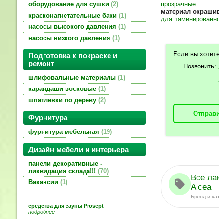
прозрачные
оборудование для сушки
2
материал окраши
красконагнетательные баки
1
для ламинированн
насосы высокого давления
1
насосы низкого давления
1
Если вы хотите
Подготовка к покраске и
ремонт
Позвонить:
шлифовальные материалы
1
карандаши восковые
1
шпатлевки по дереву
2
Отправи
Фурнитура
фурнитура мебельная
19
Дизайн мебели и интерьера
панели декоративные -
ликвидация склада!!!
70
Все ла
Вакансии
1
Alcea
Бренд и ка
средства для сауны Prosept
подробнее