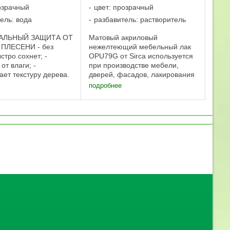
озрачный
цвет: прозрачный
ель: вода
разбавитель: растворитель
АЛЬНЫЙ ЗАЩИТА ОТ
Матовый акриловый
 ПЛЕСЕНИ - без
нежелтеющий мебельный лак
стро сохнет; -
OPU79G от Sirca используется
от влаги; -
при производстве мебели,
ает текстуру дерева.
дверей, фасадов, лакирования
9 м2 защищенной
плоских деталей. Метод
подробнее
ти 2,0 л до 18 м2
нанесения — распыление и
ой поверхности На
налив. OPU79 — акриловый
етку: ЛАК
лак с повышенной
РНЫЙ Полуматовый
устойчивостью к пожелтению ...