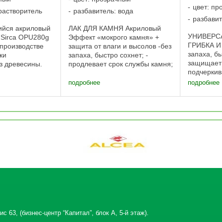
цвет: пр
растворитель
разбавитель: вода
разбавит
йся акриловый
ЛАК ДЛЯ КАМНЯ Акриловый
УНИВЕРС
 Sirca OPU280g
Эффект «мокрого камня» +
ГРИБКА И
 производстве
защита от влаги и высолов -без
запаха, бы
ки
запаха, быстро сохнет; -
защищает 
з древесины.
продлевает срок службы камня;
подчеркив
 методом
-предохраняет от появления
0,9 л до 
и лаконалива.
трещин. 0,9 л до 7м2
подробнее
подробнее
поверхнос
йся акриловый
защищенной поверхности 2,0 л
защищенн
rca OPU280g
до 16 м2 защищенной
контр этик
нию с ...
поверхности Лак ...
ИНТЕРЬЕ
...
с 63, (бизнес-центр “Капитал”, блок А, 5-й этаж).