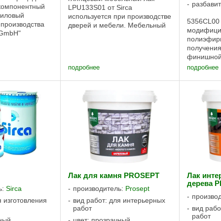
разбавит
хкомпонентный
LPU133S01 от Sirca
риловый
используется при производстве
5356CL00
 производства
дверей и мебели. Мебельный
модифици
 GmbH"
лак наносится методом
полиэфир
 не содержит
распыления. LPU133S01 от
получения
 и используется
Sirca - акриловый прозрачный
финишной
ве деталей
лак с высокой стойкостью к
мебельных
подробнее
подробнее
рым
пожелтению. Подходит для ...
столешниц
обо высокие ...
декора. А
обеспечив
УФ-возде
основа — б
Лак для камня PROSEPT
Лак инте
дерева 
ь:
Sirca
производитель:
Prosept
произво
я изготовления
вид работ: для интерьерных
работ
вид рабо
работ
чный
цвет: прозрачный