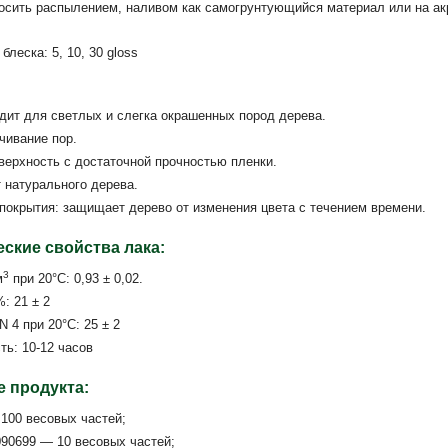
осить распылением, наливом как самогрунтующийся материал или на а
блеска: 5, 10, 30 gloss
дит для светлых и слегка окрашенных пород дерева.
чивание пор.
верхность с достаточной прочностью пленки.
 натурального дерева.
покрытия: защищает дерево от изменения цвета с течением времени.
ские свойства лака:
3
м
при 20°C: 0,93 ± 0,02.
: 21 ± 2
N 4 при 20°С: 25 ± 2
ь: 10-12 часов
 продукта:
—
100 весовых частей;
90699 — 10 весовых частей;