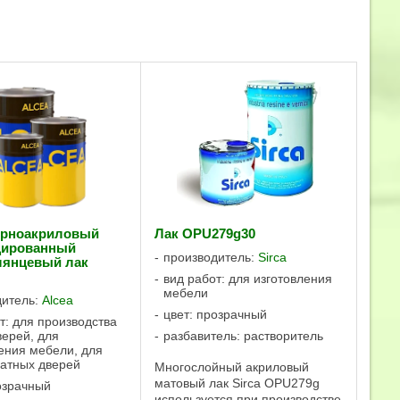
рноакриловый
Лак OPU279g30
ированный
производитель:
Sirca
лянцевый лак
вид работ: для изготовления
мебели
дитель:
Alcea
цвет: прозрачный
т: для производства
верей, для
разбавитель: растворитель
ения мебели, для
атных дверей
Многослойный акриловый
матовый лак Sirca OPU279g
озрачный
используется при производстве