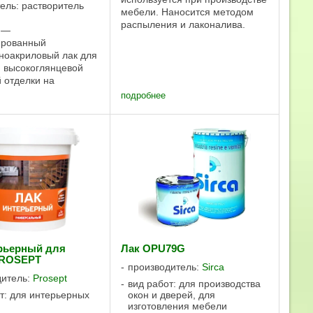
ель: растворитель
мебели. Наносится методом
распыления и лаконалива.
 —
Самогрунтующийся акриловый
рованный
матовый лак готовый к
ноакриловый лак для
применению с хорошей
 высокоглянцевой
шлифуемостью и
 отделки на
великолепной способностью ...
 деталях, фасадах,
подробнее
ах, элементах
криловая смола
ает устойчивость к
йствию, полиэфирная
огатую ...
рьерный для
Лак OPU79G
PROSEPT
производитель:
Sirca
дитель:
Prosept
вид работ: для производства
т: для интерьерных
окон и дверей, для
изготовления мебели