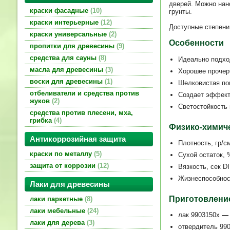
дверей. Можно нан
краски фасадные
10
грунты.
краски интерьерные
12
Доступные степени 
краски универсальные
2
Особенности
пропитки для древесины
9
средства для сауны
8
Идеально подхо
масла для древесины
3
Хорошее прочер
воски для древесины
1
Шелковистая по
отбеливатели и средства против
Создает эффект
жуков
2
Светостойкость 
средства против плесени, мха,
грибка
4
Физико-химиче
Антикоррозийная защита
Плотность, гр/с
краски по металлу
5
Сухой остаток, %
защита от коррозии
12
Вязкость, сек DI
Жизнеспособност
Лаки для древесины
Приготовление
лаки паркетные
8
лаки мебельные
24
лак 9903150x
лаки для дерева
3
отвердитель 990