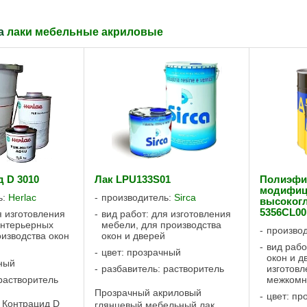
ла
лаки мебельные акриловые
д D 3010
Лак LPU133S01
Полиэфи
модифиц
ь:
Herlac
производитель:
Sirca
высоког
5356CL00
я изготовления
вид работ: для изготовления
интерьерных
мебели, для производства
произво
оизводства окон
окон и дверей
вид рабо
цвет: прозрачный
окон и д
чный
разбавитель: растворитель
изготовл
растворитель
межкомн
Прозрачный акриловый
цвет: пр
 Контрацид D
глянцевый мебельный лак