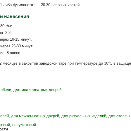
1 либо бутилацетат — 20-30 весовых частей.
и нанесения
2
80 г\м
.
в: 2-3.
через 10-15 минут.
 через 25-30 минут.
е: 8 часов.
2 месяцев в закрытой заводской таре при температуре до 30°С в защище
мебели
,
для межкомнатных дверей
талей
,
для межкомнатных дверей
,
для ритуальных изделий
,
для столеш
цевый
,
полуматовый
ости