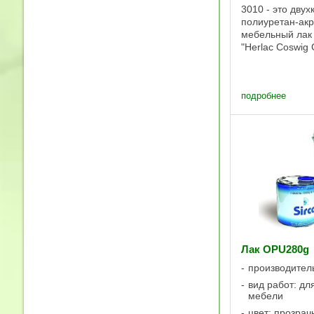
3010 - это дву
полиуретан-ак
мебельный лак
"Herlac Coswig
(Herberts). Лак
формальдегида
при производст
подробнее
мебели, к кото
предъявляют ос
Лак OPU280g
производител
вид работ: дл
мебели
цвет: прозра