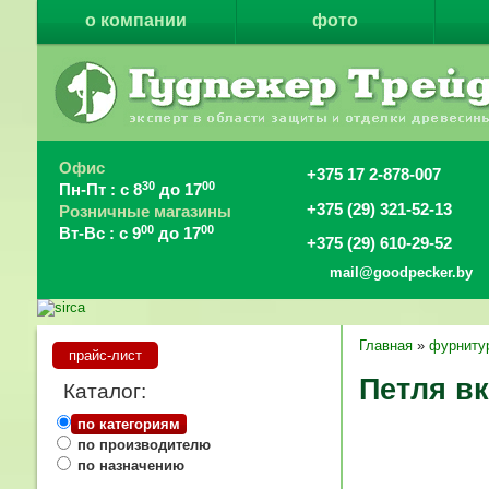
о компании
фото
Офис
+375 17 2-878-007
30
00
Пн-Пт : с 8
до 17
+375 (29) 321-52-13
Розничные магазины
00
00
Вт-Вс : с 9
до 17
+375 (29) 610-29-52
mail@goodpecker.by
Главная
»
фурниту
прайс-лист
Петля вк
Каталог:
по категориям
по производителю
по назначению