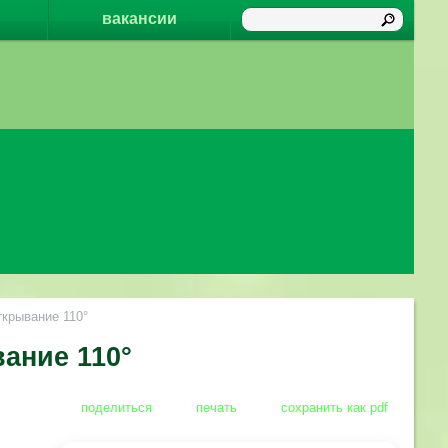
вакансии
ткрывание 110°
вание 110°
поделиться
печать
сохранить как pdf