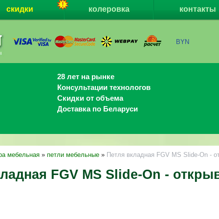
скидки
колеровка
контакты
BYN
28 лет на рынке
Консультации технологов
Скидки от объема
Доставка по Беларуси
ра мебельная
»
петли мебельные
»
Петля вкладная FGV MS Slide-On - о
ладная FGV MS Slide-On - откры