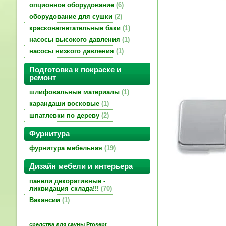
опционное оборудование
6
оборудование для сушки
2
красконагнетательные баки
1
насосы высокого давления
1
насосы низкого давления
1
Подготовка к покраске и
ремонт
шлифовальные материалы
1
карандаши восковые
1
шпатлевки по дереву
2
Фурнитура
фурнитура мебельная
19
Дизайн мебели и интерьера
панели декоративные -
ликвидация склада!!!
70
Вакансии
1
средства для сауны Prosept