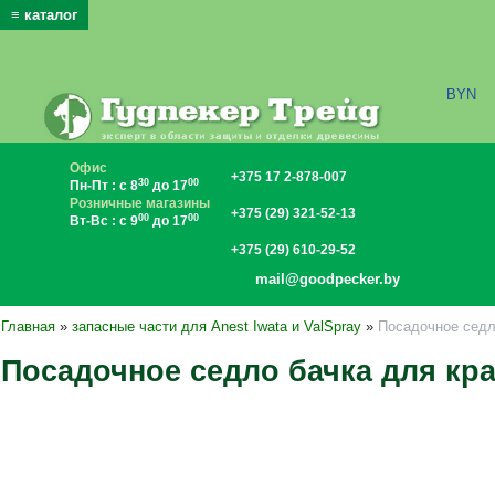
≡ каталог
x
BYN
Офис
+375 17 2-878-007
30
00
Пн-Пт : с 8
до 17
Розничные магазины
+375 (29) 321-52-13
00
00
Вт-Вс : с 9
до 17
+375 (29) 610-29-52
mail@goodpecker.by
Главная
»
запасные части для Anest Iwata и ValSpray
»
Посадочное седл
Посадочное седло бачка для кр