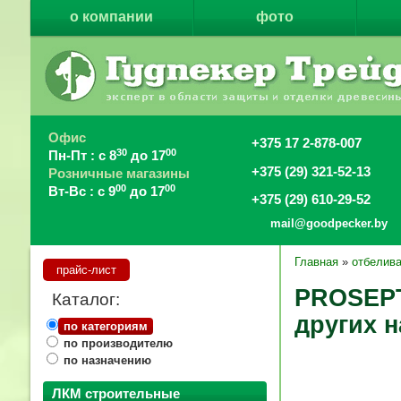
о компании
фото
Офис
+375 17 2-878-007
30
00
Пн-Пт : с 8
до 17
+375 (29) 321-52-13
Розничные магазины
00
00
Вт-Вс : с 9
до 17
+375 (29) 610-29-52
mail@goodpecker.by
Главная
»
отбелива
прайс-лист
PROSEPT
Каталог:
других 
по категориям
по производителю
по назначению
ЛКМ строительные