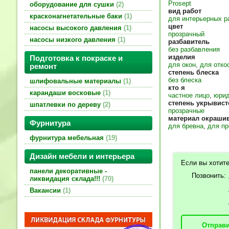
Prosept
оборудование для сушки
2
вид работ
красконагнетательные баки
1
для интерьерных р
цвет
насосы высокого давления
1
прозрачный
насосы низкого давления
1
разбавитель
без разбавления
изделия
Подготовка к покраске и
для окон
,
для отко
ремонт
степень блеска
без блеска
шлифовальные материалы
1
кто я
карандаши восковые
1
частное лицо
,
юрид
степень укрывист
шпатлевки по дереву
2
прозрачные
материал окраши
Фурнитура
для бревна
,
для п
фурнитура мебельная
19
Дизайн мебели и интерьера
Если вы хотит
панели декоративные -
Позвонить:
ликвидация склада!!!
70
Вакансии
1
Отправи