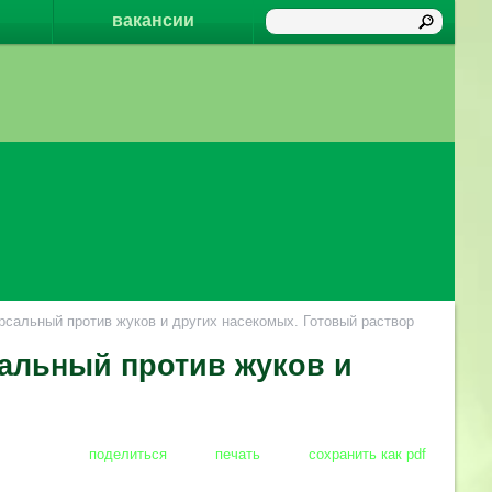
вакансии
альный против жуков и других насекомых. Готовый раствор
альный против жуков и
поделиться
печать
сохранить как pdf