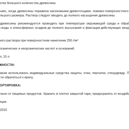
отки большого количества древесины.
учаях, когда древесины поражена насекомыми-древоточцами, помимо поверхностного
льшого размера. Раствор следует вводить до полного насыщения древесины.
 древесины рекомендуется проводить при температуре окружающей среды и обра
я воды и атмосферных осадков до полного высыхания и фиксации действующих вещес
чего раствора при поверхностном нанесении 250 г/м²
рганических и неорганических кислот и оснований.
л, 10 л.
ЖНОСТИ:
тиком использовать индивидуальные средства защиты: очки, перчатки, спецодежду. 
ти обратиться к врачу.
ПОРТИРОВКА:
льно от пищевых продуктов. Хранить в плотно закрытой таре, предохранять от возде
яцев.
-2010