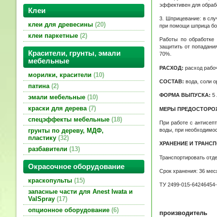
эффективен для обраб
Клеи
3. Шприцевание: в сл
клеи для древесины
20
при помощи шприца бо
клеи паркетные
2
Работы по обработке
защитить от попадани
Красители, грунты, эмали
70%.
мебельные
РАСХОД:
расход рабо
морилки, красители
10
СОСТАВ:
вода, соли о
патина
2
ФОРМА ВЫПУСКА:
5 
эмали мебельные
10
краски для дерева
7
МЕРЫ ПРЕДОСТОРО
спецэффекты мебельные
18
При работе с антисеп
воды, при необходимос
грунты по дереву, МДФ,
пластику
32
ХРАНЕНИЕ И ТРАНС
разбавители
13
Транспортировать отде
Окрасочное оборудование
Срок хранения: 36 мес
краскопульты
15
ТУ 2499-015-64246454
запасные части для Anest Iwata и
ValSpray
17
опционное оборудование
6
производитель