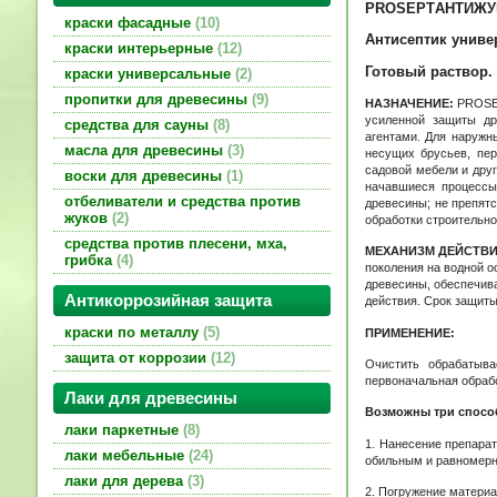
PROSEPT
АНТИЖУ
краски фасадные
10
Антисептик униве
краски интерьерные
12
Готовый раствор.
краски универсальные
2
пропитки для древесины
9
НАЗНАЧЕНИЕ:
PROSEP
усиленной защиты др
средства для сауны
8
агентами. Для наружн
масла для древесины
3
несущих брусьев, пер
садовой мебели и друг
воски для древесины
1
начавшиеся процессы
отбеливатели и средства против
древесины; не препят
жуков
2
обработки строительно
средства против плесени, мха,
МЕХАНИЗМ ДЕЙСТВ
грибка
4
поколения на водной о
древесины, обеспечив
Антикоррозийная защита
действия. Срок защиты 
краски по металлу
5
ПРИМЕНЕНИЕ:
защита от коррозии
12
Очистить обрабатыва
первоначальная обрабо
Лаки для древесины
Возможны три спосо
лаки паркетные
8
1. Нанесение препара
лаки мебельные
24
обильным и равномерн
лаки для дерева
3
2. Погружение материа