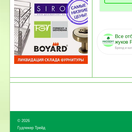
Все от
жуков 
Бренд и ка
©
2026
Гудпекер Трейд