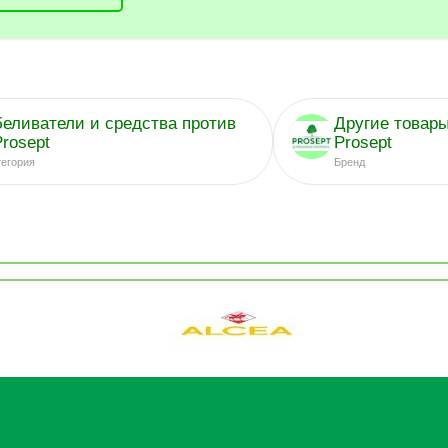
беливатели и средства против
Другие товар
Prosept
Prosept
тегория
Бренд