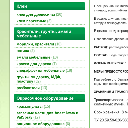
Клеи
Обесцвечивание пигме
случаях, если глубина
клеи для древесины
20
В редких случаях, пос
клеи паркетные
2
которую легко удалить
В целях предотвращ
Красители, грунты, эмали
мебельные
Отбеливание древесин
морилки, красители
10
РАСХОД:
расход
рабоч
патина
2
СОСТАВ:
Вода, хлорсо
эмали мебельные
10
ФОРМА ВЫПУСКА:
1 
краски для дерева
7
спецэффекты мебельные
18
МЕРЫ ПРЕДОСТОРО
грунты по дереву, МДФ,
При работе с отбелив
пластику
32
воды, при необходимос
разбавители
13
ХРАНЕНИЕ И ТРАНС
Окрасочное оборудование
Транспортировать 
солнечных лучей. Т
краскопульты
15
Срок хранения: 8 м
запасные части для Anest Iwata и
ValSpray
17
ТУ
20.59.59-020-58
опционное оборудование
6