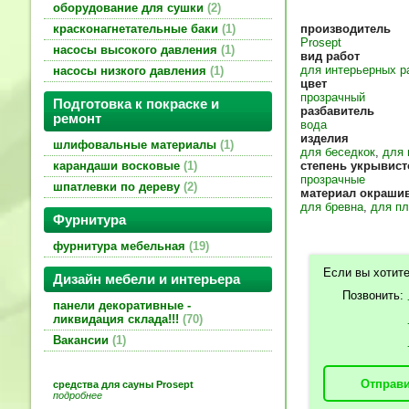
оборудование для сушки
2
производитель
красконагнетательные баки
1
Prosept
насосы высокого давления
1
вид работ
для интерьерных р
насосы низкого давления
1
цвет
прозрачный
Подготовка к покраске и
разбавитель
ремонт
вода
изделия
шлифовальные материалы
1
для беседкок
,
для 
степень укрывист
карандаши восковые
1
прозрачные
шпатлевки по дереву
2
материал окраши
для бревна
,
для п
Фурнитура
фурнитура мебельная
19
Если вы хотите
Дизайн мебели и интерьера
Позвонить:
панели декоративные -
ликвидация склада!!!
70
Вакансии
1
Отправи
средства для сауны Prosept
подробнее