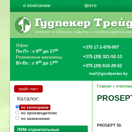
о компании
фото
Офис
+375 17 2-878-007
30
00
Пн-Пт : с 8
до 17
+375 (29) 321-52-13
Розничные магазины
00
00
Вт-Вс : с 9
до 17
+375 (29) 610-29-52
mail@goodpecker.by
Главная
»
отбелива
прайс-лист
PROSEPT
Каталог:
по категориям
по производителю
по назначению
PROSEPT
50.
ЛКМ строительные