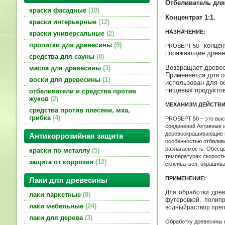
Отбеливатель для
краски фасадные
10
Концентрат 1:1.
краски интерьерные
12
НАЗНАЧЕНИЕ:
краски универсальные
2
пропитки для древесины
9
концен
PROSEPT
50 -
поражающие древес
средства для сауны
8
Возвращает древес
масла для древесины
3
Применяется для о
воски для древесины
1
использован для о
пищевых продуктов
отбеливатели и средства против
жуков
2
МЕХАНИЗМ ДЕЙСТВИ
средства против плесени, мха,
грибка
4
PROSEPT
50 – это вы
соединений.Активные 
деревоокрашивающие г
Антикоррозийная защита
особенностью отбелив
разлагаемость. Обесцв
краски по металлу
5
температурах скорост
защита от коррозии
12
склеиваться, окрашив
ПРИМЕНЕНИЕ:
Лаки для древесины
Для обработки древ
лаки паркетные
8
футеровкой, полип
лаки мебельные
24
водныйраствор препа
лаки для дерева
3
Обработку древесины 