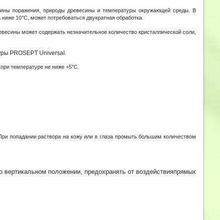
убины поражения, природы древесины и температуры окружающей среды. В
 ниже 10°С, может потребоваться двукратная обработка.
ревесины может содержать незначительное количество кристаллической соли,
едуры PROSEPT
Universal
.
при температуре не ниже +5°С.
 При попадании раствора на кожу или в глаза промыть большим количеством
го вертикальном положении, предохранять от воздействияпрямых