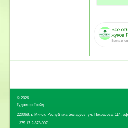
Все от
жуков 
Бренд и ка
©
2026
Гудпекер Трейд
220068, г. Минск, Республика Беларусь. ул. Некрасова, 114, офи
+375 17 2-878-007