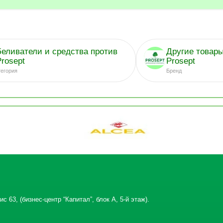
беливатели и средства против
Другие товар
Prosept
Prosept
тегория
Бренд
с 63, (бизнес-центр “Капитал”, блок А, 5-й этаж).