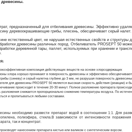
 древесины.
трат, предназначенный для отбеливания древесины. Эффективно удаля
ину деревоокрашивающие грибы, плесень, обесцвечивает серый налет.
ине естественный цвет, не нарушая естественных свойств и структуры 
бработки древесины различных пород. Отбеливатель PROSEPT 50 може
бработки деревянной тары, паллет, используемых при хранении и трансп
.
Я:
сокоэффективная композиция действующих веществ на основе хлорсодержащих
ионы хлора хорошо проникают в поверхность древесины и эффективно обесцвечивают
рибы (синеву) и серый налетна глубине до 3 мм, не разрушая поверхность древесин
ателя для древесины
PROSEPT
50 является высокая скорость действия (реакции) и б
ечивание происходит в течение 20-30 минут. Полное разложение препарата происходит
ь разложения снижается пропорционально снижению температуры воздуха. По истечен
аться и пропитываться любыми составами.
есины необходимо развести препарат водой в соотношении 1:1. Для разв
ропилена, полиэфира, стекла.В зависимости от интенсивности поражен
рата, так и концентрат.
производят нанесением препарата кистью или валиком с синтетическим ворсом.