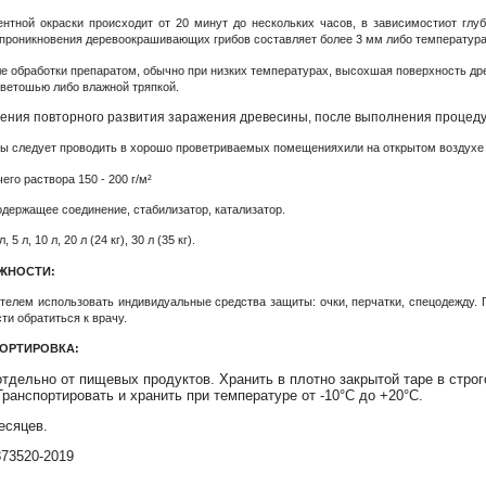
нтной окраски происходит от 20 минут до нескольких часов, в зависимостиот гл
 проникновения деревоокрашивающих грибов составляет более 3 мм либо температура
ле обработки препаратом, обычно при низких температурах, высохшая поверхность д
 ветошью либо влажной тряпкой.
ения повторного развития заражения древесины, после выполнения проц
ы следует проводить в хорошо проветриваемых помещенияхили на открытом воздухе 
его раствора 150 - 200 г/м²
держащее соединение, стабилизатор, катализатор.
л, 5 л, 10 л, 20 л (24 кг), 30 л (35 кг).
ЖНОСТИ:
ателем использовать индивидуальные средства защиты: очки, перчатки, спецодежду.
ти обратиться к врачу.
ПОРТИРОВКА:
отдельно от пищевых продуктов. Хранить в плотно закрытой таре в стро
ранспортировать и хранить при температуре от -10°С до +20°С.
есяцев.
873520-2019