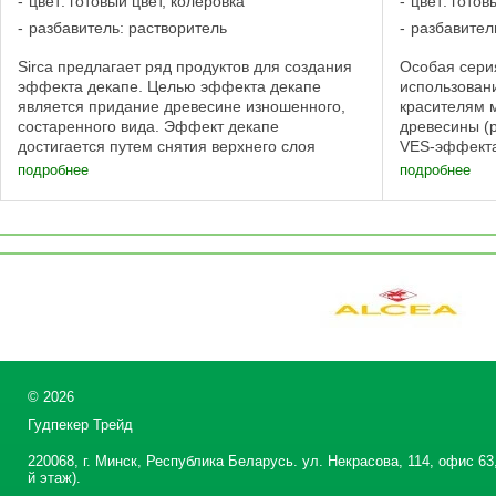
цвет: готовый цвет, колеровка
цвет: готов
разбавитель: растворитель
разбавител
Sirca предлагает ряд продуктов для создания
Особая серия
эффекта декапе. Целью эффекта декапе
использован
является придание древесине изношенного,
красителям 
состаренного вида. Эффект декапе
древесины (
достигается путем снятия верхнего слоя
VES-эффекта
краски с древесины. Технология создания
распылением
подробнее
подробнее
эффекта декапе: ...
Все «патины»
©
2026
Гудпекер Трейд
220068, г. Минск, Республика Беларусь. ул. Некрасова, 114, офис 63,
й этаж).