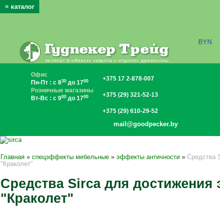
≡ каталог
x
BYN
Офис
+375 17 2-878-007
30
00
Пн-Пт : с 8
до 17
Розничные магазины
+375 (29) 321-52-13
00
00
Вт-Вс : с 9
до 17
+375 (29) 610-29-52
mail@goodpecker.by
Главная
»
спецэффекты мебельные
»
эффекты античности
»
Средства 
"Краколет"
Средства Sirca для достижения
"Краколет"