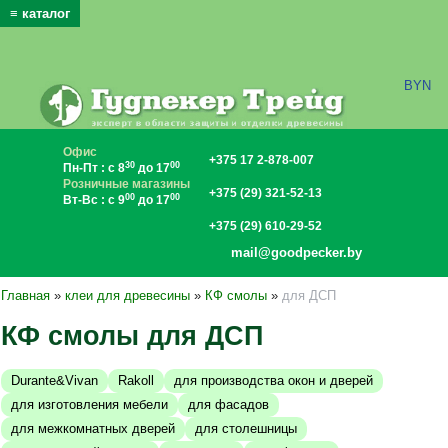
≡ каталог
x
BYN
Офис
+375 17 2-878-007
30
00
Пн-Пт : с 8
до 17
Розничные магазины
+375 (29) 321-52-13
00
00
Вт-Вс : с 9
до 17
+375 (29) 610-29-52
mail@goodpecker.by
Главная
»
клеи для древесины
»
КФ смолы
»
для ДСП
КФ смолы для ДСП
Durante&Vivan
Rakoll
для производства окон и дверей
для изготовления мебели
для фасадов
для межкомнатных дверей
для столешницы