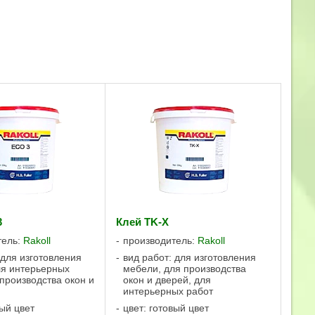
3
Клей TK-X
тель:
Rakoll
производитель:
Rakoll
 для изготовления
вид работ: для изготовления
ля интерьерных
мебели, для производства
 производства окон и
окон и дверей, для
интерьерных работ
вый цвет
цвет: готовый цвет