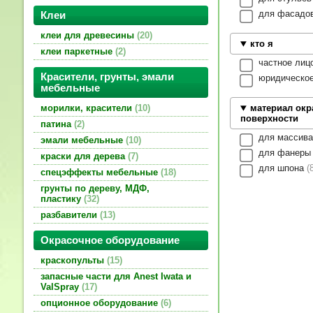
для фасадо
Клеи
клеи для древесины
20
кто я
клеи паркетные
2
частное лиц
Красители, грунты, эмали
юридическо
мебельные
морилки, красители
10
материал ок
поверхности
патина
2
для массив
эмали мебельные
10
для фанер
краски для дерева
7
для шпона
спецэффекты мебельные
18
грунты по дереву, МДФ,
пластику
32
разбавители
13
Окрасочное оборудование
краскопульты
15
запасные части для Anest Iwata и
ValSpray
17
опционное оборудование
6