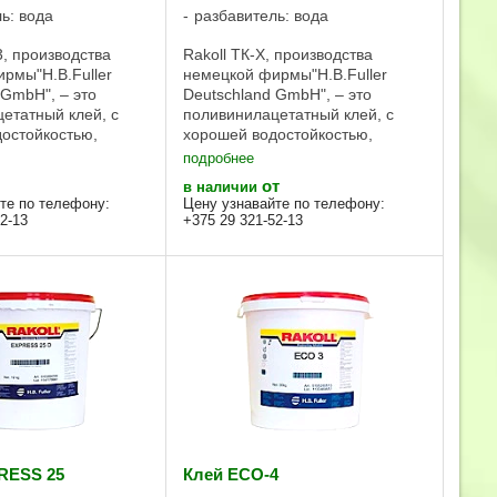
ь: вода
разбавитель: вода
3, производства
Rakoll ТК-Х, производства
рмы"H.B.Fuller
немецкой фирмы"H.B.Fuller
 GmbH", – это
Deutschland GmbH", – это
етатный клей, с
поливинилацетатный клей, с
остойкостью,
хорошей водостойкостью,
ечает требованиям
который отвечает требованиям
подробнее
о DIN EN 204. Клей
группы D3 по DIN EN 204. Клей
от
в наличии
ван в Республике
сертифицирован в Республике
те по телефону:
Цену узнавайте по телефону:
koll ECO-3 очень ...
Беларусь.Rakoll ТК-Х очень
2-13
+375 29 321-52-13
быстро ...
RESS 25
Клей ECO-4