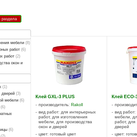
о раздела
ления мебели
8
рных работ
6
ых работ
2
дства окон и
ок
1
х дверей
3
Клей GXL-3 PLUS
Клей ECO-
ной мебели
6
производитель:
Rakoll
производи
ц
6
вид работ: для интерьерных
вид работ:
натных
работ, для изготовления
мебели, д
мебели, для производства
работ, для
окон и дверей
дверей
ницы
6
цвет: готовый цвет
цвет: гото
в
7