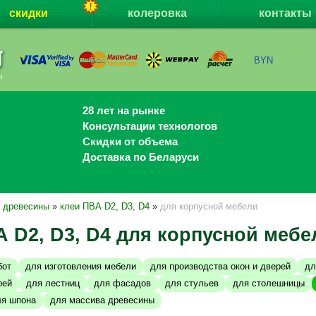
скидки
колеровка
контакты
BYN
28 лет на рынке
Консультации технологов
Скидки от объема
Доставка по Беларуси
я древесины
»
клеи ПВА D2, D3, D4
»
для корпусной мебели
 D2, D3, D4 для корпусной мебе
бот
для изготовления мебели
для производства окон и дверей
дл
рей
для лестниц
для фасадов
для стульев
для столешницы
ля шпона
для массива древесины