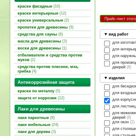
краски фасадные
10
краски интерьерные
12
Прайс-лист этог
краски универсальные
2
пропитки для древесины
9
средства для сауны
8
вид работ
масла для древесины
3
для изготов
воски для древесины
1
для интерье
отбеливатели и средства против
для наружн
жуков
2
для произво
средства против плесени, мха,
дверей
8
грибка
4
изделия
Антикоррозийная защита
для беседк
краски по металлу
5
для входны
защита от коррозии
12
для корпус
для лестни
Лаки для древесины
для межком
дверей
8
лаки паркетные
8
для окон
2
лаки мебельные
24
для столеш
лаки для дерева
3
для стулье