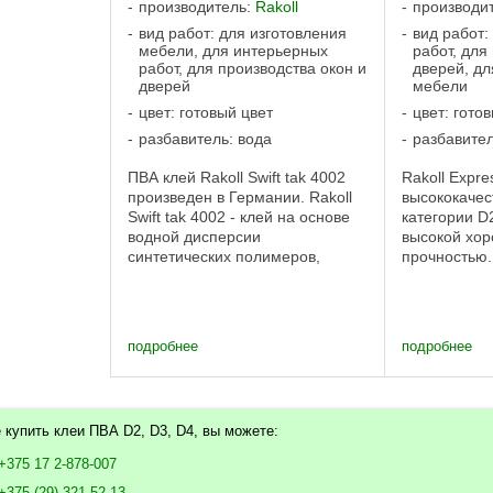
производитель:
Rakoll
производи
вид работ: для изготовления
вид работ:
мебели, для интерьерных
работ, для
работ, для производства окон и
дверей, дл
дверей
мебели
цвет: готовый цвет
цвет: гото
разбавитель: вода
разбавител
ПВА клей Rakoll Swift tak 4002
Rakoll Expre
произведен в Германии. Rakoll
высококачес
Swift tak 4002 - клей на основе
категории D
водной дисперсии
высокой хор
синтетических полимеров,
прочностью.
обеспечивающий очень
полученные
устойчивые клеевые
клея, отлич
соединения. Преимущества
сопротивлен
клея: Обеспечивает быстрое
динамически
подробнее
подробнее
схватывание при работе ...
одновременн
 купить клеи ПВА D2, D3, D4, вы можете:
+375 17 2-878-007
+375 (29) 321-52-13