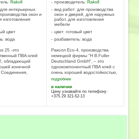
тель:
Rakoll
производитель:
Rakoll
 для интерьерных
вид работ: для производства
 производства окон и
окон и дверей, для наружных
я изготовления
работ, для изготовления
мебели
вый цвет
цвет: готовый цвет
ь: вода
разбавитель: вода
ss 25 -это
Раколл Eco-4, производства
твенный ПВА-клей
немецкой фирмы "H.B.Fuller
2, обладающий
Deutschland GmbH", – это
ошей конечной
однокомпонентный ПВА клей с
 Соединения,
очень хорошей водостойкостью,
 с помощью этого
отвечает всем требованиям
подробнее
аются высоким
группы D4 по DIN EN 204 и DIN
в наличии
ием к
EN 14257 (WATT 91): 8 N/mm.
Цену узнавайте по телефону:
м нагрузкам при
Преимущества: ...
+375 29 321-52-13
о хорошей ...