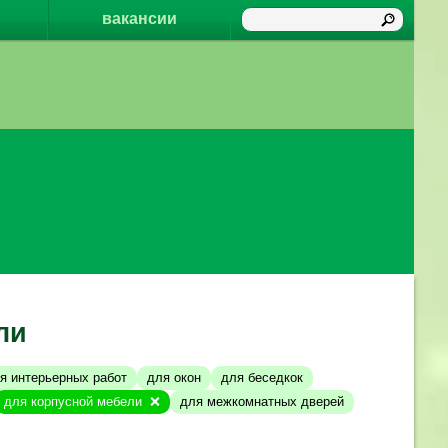
вакансии
ли
я интерьерных работ
для окон
для беседкок
для корпусной мебели
для межкомнатных дверей