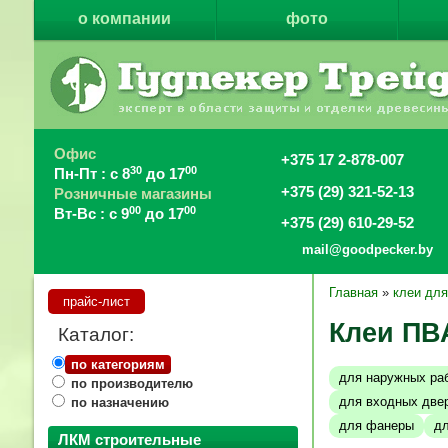
о компании
фото
Офис
+375 17 2-878-007
30
00
Пн-Пт : с 8
до 17
+375 (29) 321-52-13
Розничные магазины
00
00
Вт-Вс : с 9
до 17
+375 (29) 610-29-52
mail@goodpecker.by
Главная
»
клеи дл
прайс-лист
Клеи ПВА
Каталог:
по категориям
для наружных ра
по производителю
для входных две
по назначению
для фанеры
д
ЛКМ строительные