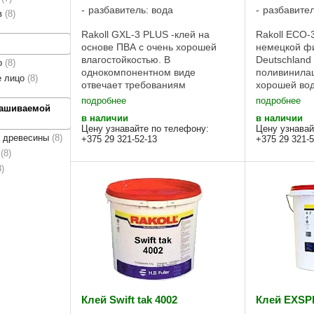
разбавитель: вода
разбавител
в
8
Rakoll GXL-3 PLUS -клей на
Rakoll ECO-
основе ПВА с очень хорошей
немецкой фи
влагостойкостью. В
Deutschland
о
8
однокомпонентном виде
поливинилац
е лицо
8
отвечает требованиям
хорошей вод
влагостойкости класса D3, а в
который отв
подробнее
подробнее
рашиваемой
смеси с отвердителем RAKOLL-
группы D3 п
в наличии
в наличии
GXL-3 PLUS требованиям
сертифициро
Цену узнавайте по телефону:
Цену узнавай
класса влагостойкости D4,
Беларусь. Ra
а древесины
8
+375 29 321-52-13
+375 29 321-5
согласно DIN EN 204. ...
ы
8
8
Клей Swift tak 4002
Клей EXSP