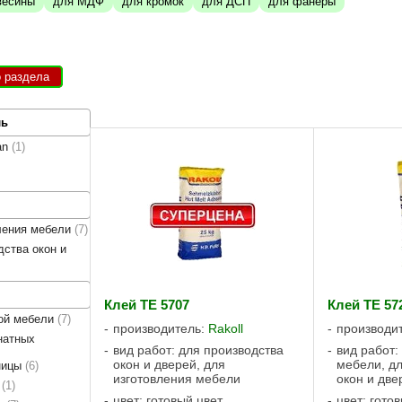
весины
для МДФ
для кромок
для ДСП
для фанеры
о раздела
ль
an
1
ления мебели
7
дства окон и
Клей TE 5707
Клей TE 57
ной мебели
7
производитель:
Rakoll
производи
натных
вид работ: для производства
вид работ:
окон и дверей, для
мебели, дл
ницы
6
изготовления мебели
окон и две
в
1
цвет: готовый цвет
цвет: гото