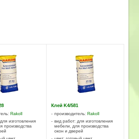
28
Клей K4/581
тель:
Rakoll
производитель:
Rakoll
 для изготовления
вид работ: для изготовления
я производства
мебели, для производства
рей
окон и дверей
вый цвет
цвет: готовый цвет