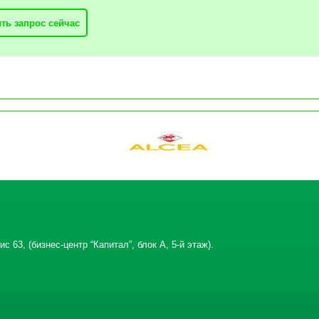
ть запрос сейчас
с 63, (бизнес-центр “Капитал”, блок А, 5-й этаж).