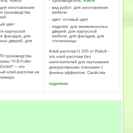
тель:
Rakoll
производитель:
Rakoll
 для изготовления
вид работ: для изготовления
я производства
мебели
рей
цвет: готовый цвет
вый цвет
изделия: для межкомнатных
ля корпусной
дверей, для корпусной
ля фасадов, для
мебели, для фасадов, для
ных дверей, для
столешницы
Клей-расплав U 320 от Rakoll -
70 производства
это клей-расплав без
рмы "H.B.Fuller
наполнителей для окутывания
 GmbH" – это
декоративными пленками с
ый клей-расплав на
финиш-эффектом. Свойства
олимера
клея-расплава: Клей-расплав
ацетата (EVA),
РАКОЛЛ® U 320 - клей-расплав
подробнее
 хорошими
без наполнителей из
скими свойствами
синтетической смолы на основе
лицовочного
ЭВА с ...
. Клей очень ...