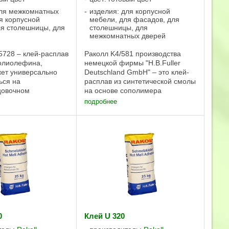
для межкомнатных
изделия: для корпусной
я корпусной
мебели, для фасадов, для
ля столешницы, для
столешницы, для
межкомнатных дверей
728 – клей-расплав
Раколл K4/581 производства
олиолефина,
немецкой фирмы "H.B.Fuller
ет универсально
Deutschland GmbH" – это клей-
ься на
расплав из синтетической смолы
цовочном
на основе cополимера
и для склеивания
этиленвинилацетата,
подробнее
еламина и шпона.
обладающий хорошими
ав RAKOLL TE 5728
технологическими свойствами
 повышенной
для кантооблицовочного
тью и ...
оборудования. Клей ...
0
Клей U 320