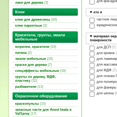
для фасадо
лаки для дерева
3
Клеи
кто я
частное лиц
клеи для древесины
20
юридическо
клеи паркетные
2
Красители, грунты, эмали
материал ок
мебельные
поверхности
морилки, красители
10
для ДСП
7
патина
2
для кромок
для ламини
эмали мебельные
10
для массив
краски для дерева
7
для МДФ
7
спецэффекты мебельные
18
для пленки
грунты по дереву, МДФ,
пластику
32
для полипр
разбавители
13
для фанер
для шпона
Окрасочное оборудование
краскопульты
15
запасные части для Anest Iwata и
ValSpray
17