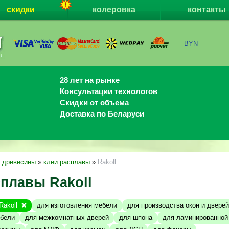
скидки
колеровка
контакты
BYN
28 лет на рынке
Консультации технологов
Скидки от объема
Доставка по Беларуси
я древесины
»
клеи расплавы
»
Rakoll
сплавы Rakoll
Rakoll
для изготовления мебели
для производства окон и дверей
ебели
для межкомнатных дверей
для шпона
для ламинированно