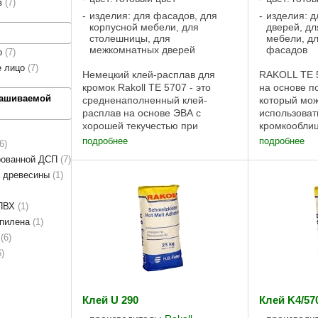
в
7
изделия: для фасадов, для
изделия: 
корпусной мебели, для
дверей, дл
столешницы, для
мебели, д
межкомнатных дверей
фасадов
о
7
е лицо
7
Немецкий клей-расплав для
RAKOLL TE 5
кромок Rakoll TE 5707 - это
на основе п
рашиваемой
cредненаполненный клей-
который мож
расплав на основе ЭВА с
использоват
хорошей текучестью при
кромкообли
плавлении, подходит для
оборудовани
подробнее
подробнее
6
большинства кромочных
ABS, ПВХ, м
рованной ДСП
7
материалов. Низкая рабочая
Клей-распл
а древесины
1
вязкость, пониженная рабочая
отличается
температура, подходит ...
теплостойкос
 ПВХ
1
опилена
1
ы
6
6
Клей U 290
Клей K4/57