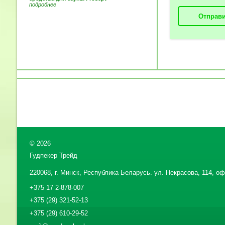
подробнее
Отправи
©
2026
Гудпекер Трейд
220068, г. Минск, Республика Беларусь. ул. Некрасова, 114, офи
+375 17 2-878-007
+375 (29) 321-52-13
+375 (29) 610-29-52