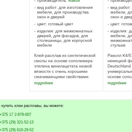
производитель:
Rakoll
производи
вид работ: для изготовления
вид работ:
мебели, для производства
мебели, дл
окон и дверей
окон и две
цвет: готовый цвет
цвет: гото
изделия: для межкомнатных
изделия: д
дверей, для фасадов, для
мебели, д
столешницы, для корпусной
межкомнат
мебели
стульев
Клей-расплав из синтетической
Раколл K4/5
смолы на основе сополимера
немецкой фи
этилена винилацетата низкой
Deutschland
вязкости с очень хорошими
универсальн
смачивающими свойствами.
основе cоп
Применяется при
этиленвинил
подробнее
подробнее
облицовывании профилей из
обладающий
ДСП, МДФ и массивной
технологиче
древесины тонким шпоном,
для кантооб
декоративными пленками с ...
оборудования
 купить клеи расплавы, вы можете:
+375 17 2-878-007
+375 (29) 321-52-13
+375 (29) 610-29-52