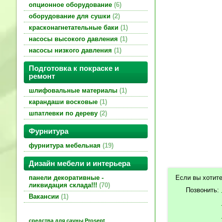
опционное оборудование
6
оборудование для сушки
2
красконагнетательные баки
1
насосы высокого давления
1
насосы низкого давления
1
Подготовка к покраске и
ремонт
шлифовальные материалы
1
карандаши восковые
1
шпатлевки по дереву
2
Фурнитура
фурнитура мебельная
19
Дизайн мебели и интерьера
Если вы хотите
панели декоративные -
ликвидация склада!!!
70
Позвонить:
Вакансии
1
средства для сауны Prosept