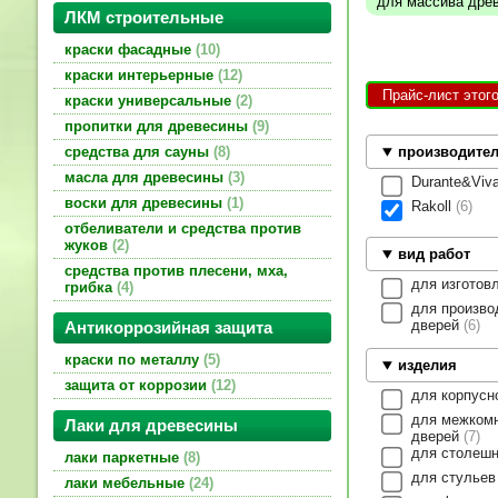
для массива дре
ЛКМ строительные
краски фасадные
10
краски интерьерные
12
Прайс-лист этог
краски универсальные
2
пропитки для древесины
9
средства для сауны
8
производите
масла для древесины
3
Durante&Viv
воски для древесины
1
Rakoll
6
отбеливатели и средства против
жуков
2
вид работ
средства против плесени, мха,
для изготов
грибка
4
для произво
дверей
6
Антикоррозийная защита
краски по металлу
5
изделия
защита от коррозии
12
для корпус
для межком
Лаки для древесины
дверей
7
для столеш
лаки паркетные
8
для стулье
лаки мебельные
24