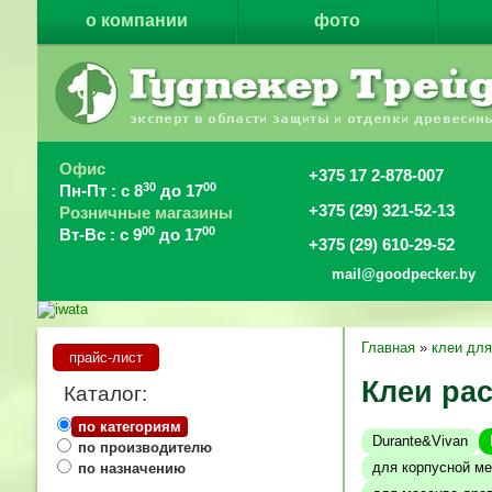
о компании
фото
Офис
+375 17 2-878-007
30
00
Пн-Пт : с 8
до 17
+375 (29) 321-52-13
Розничные магазины
00
00
Вт-Вс : с 9
до 17
+375 (29) 610-29-52
mail@goodpecker.by
Главная
»
клеи дл
прайс-лист
Клеи ра
Каталог:
по категориям
Durante&Vivan
по производителю
для корпусной м
по назначению