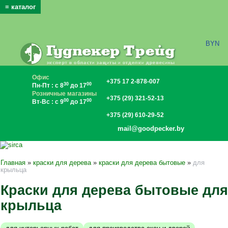
≡ каталог
x
BYN
Офис
+375 17 2-878-007
30
00
Пн-Пт : с 8
до 17
Розничные магазины
+375 (29) 321-52-13
00
00
Вт-Вс : с 9
до 17
+375 (29) 610-29-52
mail@goodpecker.by
Главная
»
краски для дерева
»
краски для дерева бытовые
»
для
крыльца
Краски для дерева бытовые для
крыльца