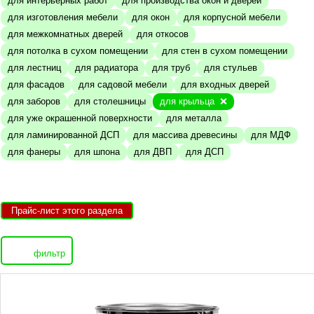
для интерьерных работ
для производства окон и дверей
для изготовления мебели
для окон
для корпусной мебели
для межкомнатных дверей
для откосов
для потолка в сухом помещении
для стен в сухом помещении
для лестниц
для радиатора
для труб
для стульев
для фасадов
для садовой мебели
для входных дверей
для заборов
для столешницы
для крыльца
для уже окрашенной поверхности
для металла
для ламинированной ДСП
для массива древесины
для МДФ
для фанеры
для шпона
для ДВП
для ДСП
Прайс-лист этого раздела
фильтр