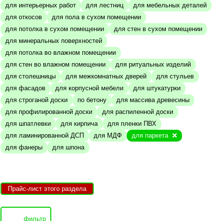
для интерьерных работ
для лестниц
для мебельных деталей
для откосов
для пола в сухом помещении
для потолка в сухом помещении
для стен в сухом помещении
для минеральных поверхностей
для потолка во влажном помещении
для стен во влажном помещении
для ритуальных изделий
для столешницы
для межкомнатных дверей
для стульев
для фасадов
для корпусной мебели
для штукатурки
для строганой доски
по бетону
для массива древесины
для профилированной доски
для распиленной доски
для шпатлевки
для кирпича
для пленки ПВХ
для ламинированной ДСП
для МДФ
для паркета
для фанеры
для шпона
Прайс-лист этого раздела
фильтр