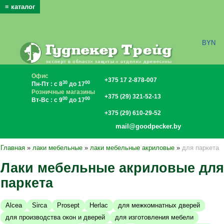
≡ каталог
x
BYN
Офис
+375 17 2-878-007
30
00
Пн-Пт : с 8
до 17
Розничные магазины
+375 (29) 321-52-13
00
00
Вт-Вс : с 9
до 17
+375 (29) 610-29-52
mail@goodpecker.by
Главная
»
лаки мебельные
»
лаки мебельные акриловые
»
для паркета
Лаки мебельные акриловые для
паркета
Alcea
Sirca
Prosept
Herlac
для межкомнатных дверей
для производства окон и дверей
для изготовления мебели