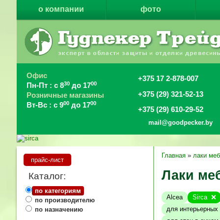
о компании
фото
Офис
+375 17 2-878-007
30
00
Пн-Пт : с 8
до 17
+375 (29) 321-52-13
Розничные магазины
00
00
Вт-Вс : с 9
до 17
+375 (29) 610-29-52
mail@goodpecker.by
Главная
»
лаки ме
прайс-лист
Лаки ме
Каталог:
по категориям
Alcea
Sirca
по производителю
для интерьерных 
по назначению