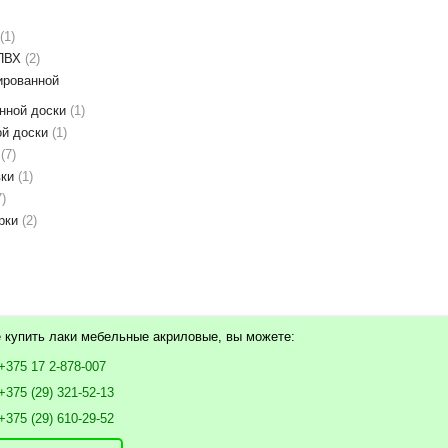
1
 ПВХ
2
ированной
нной доски
1
ой доски
1
ы
7
вки
1
7
урки
2
 купить лаки мебельные акриловые, вы можете:
+375 17 2-878-007
+375 (29) 321-52-13
+375 (29) 610-29-52