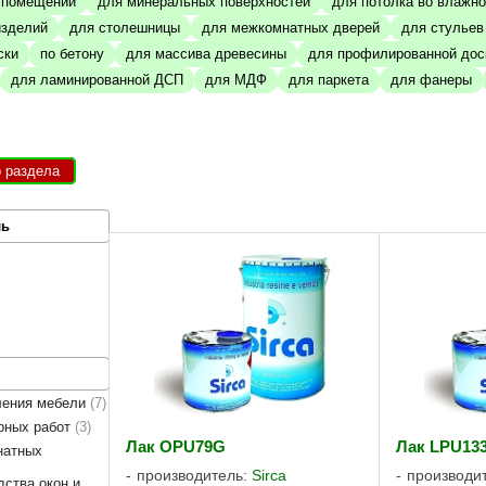
м помещении
для минеральных поверхностей
для потолка во влажн
изделий
для столешницы
для межкомнатных дверей
для стульев
ски
по бетону
для массива древесины
для профилированной дос
для ламинированной ДСП
для МДФ
для паркета
для фанеры
о раздела
ль
ления мебели
7
рных работ
3
Лак OPU79G
Лак LPU13
натных
производитель:
Sirca
производи
дства окон и