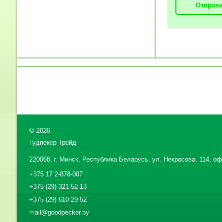
Отправи
©
2026
Гудпекер Трейд
220068, г. Минск, Республика Беларусь. ул. Некрасова, 114, офи
+375 17 2-878-007
+375 (29) 321-52-13
+375 (29) 610-29-52
mail@goodpecker.by