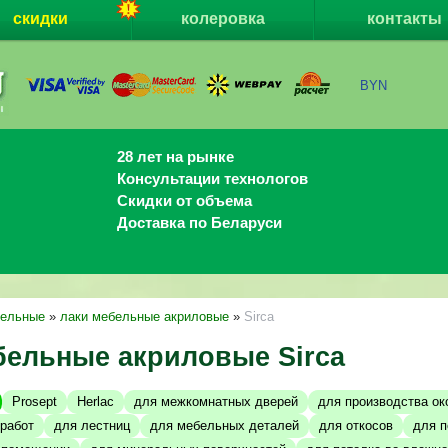
скидки
колеровка
контакты
BYN
28 лет на рынке
Консультации технологов
Скидки от объема
Доставка по Беларуси
бельные
»
лаки мебельные акриловые
»
Sirca
бельные акриловые Sirca
Prosept
Herlac
для межкомнатных дверей
для производства ок
работ
для лестниц
для мебельных деталей
для откосов
для п