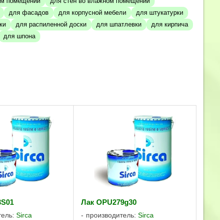
ом помещении
для стен во влажном помещении
для фасадов
для корпусной мебели
для штукатурки
ки
для распиленной доски
для шпатлевки
для кирпича
для шпона
3S01
Лак OPU279g30
тель:
Sirca
производитель:
Sirca