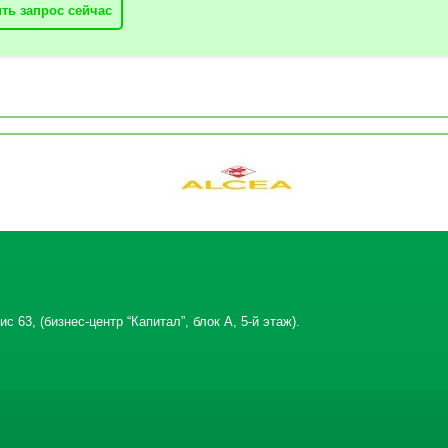
ть запрос сейчас
с 63, (бизнес-центр “Капитал”, блок А, 5-й этаж).