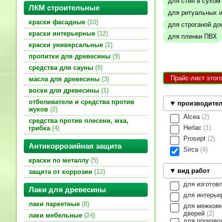
для стен в сухо
ЛКМ строительные
для ритуальных 
краски фасадные
10
для строганой до
краски интерьерные
12
для пленки ПВХ
краски универсальные
2
пропитки для древесины
9
средства для сауны
8
Прайс-лист этог
масла для древесины
3
воски для древесины
1
отбеливатели и средства против
производите
жуков
2
Alcea
2
средства против плесени, мха,
Herlac
1
грибка
4
Prosept
2
Антикоррозийная защита
Sirca
4
краски по металлу
5
вид работ
защита от коррозии
12
для изготов
Лаки для древесины
для интерье
лаки паркетные
8
для межком
дверей
2
лаки мебельные
24
для произво