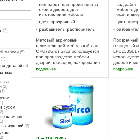
вид работ: для производства
вид работ:
окон и дверей, для
мебели, дл
изготовления мебели
окон и две
цвет: прозрачный
цвет: проз
разбавитель: растворитель
разбавител
ль
7
Матовый акриловый
Прозрачный
нежелтеющий мебельный лак
глянцевый 
OPU79G от Sirca используется
LPU133S01 о
ной мебели
5
при производстве мебели,
используетс
ц
1
дверей, фасадов, лакирования
дверей и м
ных деталей
3
плоских деталей. Метод
лак наносит
подробнее
подробнее
натных
нанесения — распыление и
распыления
налив. OPU79 — акриловый лак
Sirca - акр
льных
с повышенной устойчивостью к
лак с высоко
ей
2
пожелтению ...
пожелтению.
1
сухом
1
 в сухом
2
 во влажном
1
ьных изделий
2
сухом
2
Лак OPU280g