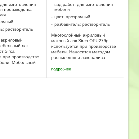
 для изготовления
вид работ: для изготовления
я производства
мебели
рей
цвет: прозрачный
рачный
разбавитель: растворитель
ь: растворитель
Многослойный акриловый
 акриловый
матовый лак Sirca OPU279g
мебельный лак
используется при производстве
т Sirca
мебели. Наносится методом
я при производстве
распыления и лаконалива.
ебели. Мебельный
Самогрунтующийся акриловый
ся методом
матовый лак готовый к
подробнее
. LPU133S01 от
применению с хорошей
иловый прозрачный
шлифуемостью и великолепной
й стойкостью к
способностью ...
 Подходит для ...