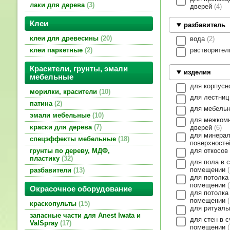
лаки для дерева
3
дверей
4
Клеи
разбавитель
клеи для древесины
20
вода
2
растворите
клеи паркетные
2
Красители, грунты, эмали
изделия
мебельные
для корпус
морилки, красители
10
для лестни
патина
2
для мебель
эмали мебельные
10
для межком
краски для дерева
7
дверей
6
для минера
спецэффекты мебельные
18
поверхност
для откосов
грунты по дереву, МДФ,
пластику
32
для пола в 
помещении
разбавители
13
для потолка
помещении
Окрасочное оборудование
для потолка
помещении
краскопульты
15
для ритуал
запасные части для Anest Iwata и
для стен в 
ValSpray
17
помещении