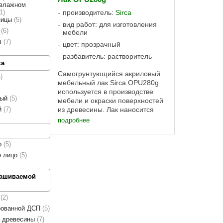
 влажном
1
производитель:
Sirca
ницы
5
вид работ: для изготовления
в
6
мебели
в
7
цвет: прозрачный
разбавитель: растворитель
ка
Самогрунтующийся акриловый
4
мебельный лак Sirca OPU280g
используется в производстве
вый
5
мебели и окраски поверхностей
й
7
из древесины. Лак наносится
методом распыления или
подробнее
лаконалива. Самогрунтующийся
акриловый матовый лак Sirca
о
5
OPU280g готов к применению с
...
е лицо
5
рашиваемой
а
2
рованной ДСП
5
а древесины
7