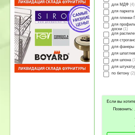
для МДФ
4
для паркета
для пленки
для профил
доски
1
для распиле
для строган
для фанер
для шпатле
для шпона
для штукат
по бетону
2
Если вы хотите
Позвонить: