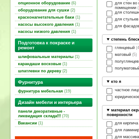
для стен во
опционное оборудование
6
помещении
оборудование для сушки
2
для столеш
красконагнетательные баки
1
для стулье
насосы высокого давления
1
для фасадо
насосы низкого давления
1
степень блес
Подготовка к покраске и
глянцевый
ремонт
матовый
5
шлифовальные материалы
1
полуглянце
карандаши восковые
1
полуматовы
шпатлевки по дереву
2
кто я
Фурнитура
частное лиц
фурнитура мебельная
19
юридическо
Дизайн мебели и интерьера
материал ок
панели декоративные -
поверхности
ликвидация склада!!!
70
для кирпич
Вакансии
1
для ламини
для массив