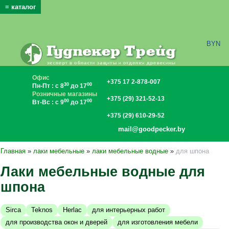
≡ каталог
x
BYN
Офис
+375 17 2-878-007
30
00
Пн-Пт : с 8
до 17
Розничные магазины
+375 (29) 321-52-13
00
00
Вт-Вс : с 9
до 17
+375 (29) 610-29-52
mail@goodpecker.by
Главная
»
лаки мебельные
»
лаки мебельные водные
»
для шпона
Лаки мебельные водные для
шпона
Sirca
Teknos
Herlac
для интерьерных работ
для производства окон и дверей
для изготовления мебели