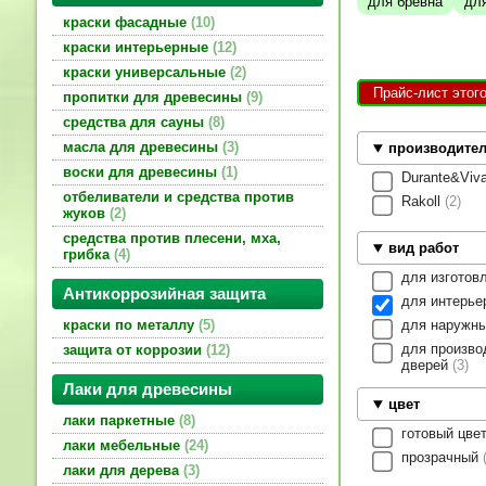
для бревна
дл
краски фасадные
10
краски интерьерные
12
краски универсальные
2
Прайс-лист этог
пропитки для древесины
9
средства для сауны
8
масла для древесины
3
производите
воски для древесины
1
Durante&Viv
отбеливатели и средства против
Rakoll
2
жуков
2
средства против плесени, мха,
вид работ
грибка
4
для изготов
Антикоррозийная защита
для интерье
для наружн
краски по металлу
5
для произво
защита от коррозии
12
дверей
3
Лаки для древесины
цвет
лаки паркетные
8
готовый цве
лаки мебельные
24
прозрачный
лаки для дерева
3