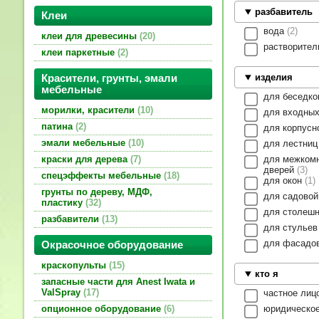
разбавитель
Клеи
вода
2
клеи для древесины
20
растворите
клеи паркетные
2
изделия
Красители, грунты, эмали
мебельные
для беседк
морилки, красители
10
для входны
патина
2
для корпус
эмали мебельные
10
для лестни
для межком
краски для дерева
7
дверей
3
спецэффекты мебельные
18
для окон
1
грунты по дереву, МДФ,
для садово
пластику
32
для столеш
разбавители
13
для стулье
для фасадо
Окрасочное оборудование
краскопульты
15
кто я
запасные части для Anest Iwata и
ValSpray
17
частное лиц
юридическо
опционное оборудование
6