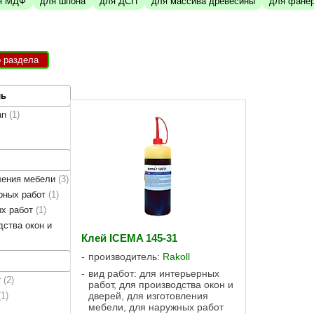
я МДФ
для шпона
для ДСП
для массива древесины
для фане
о раздела
ль
an
1
ления мебели
3
рных работ
1
ых работ
1
дства окон и
Клей ICEMA 145-31
производитель:
Rakoll
вид работ: для интерьерных
т
2
работ, для производства окон и
1
дверей, для изготовления
мебели, для наружных работ