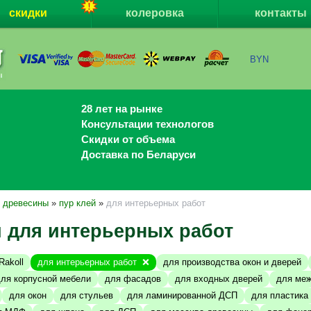
скидки
колеровка
контакты
BYN
28 лет на рынке
Консультации технологов
Скидки от объема
Доставка по Беларуси
я древесины
»
пур клей
»
для интерьерных работ
й для интерьерных работ
Rakoll
для интерьерных работ
для производства окон и дверей
ля корпусной мебели
для фасадов
для входных дверей
для меж
для окон
для стульев
для ламинированной ДСП
для пластика