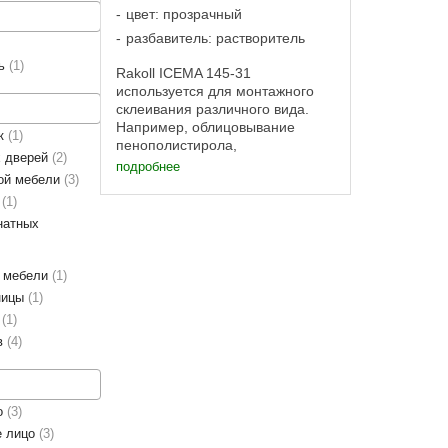
цвет: прозрачный
разбавитель: растворитель
ль
1
Rakoll ICEMA 145-31
используется для монтажного
склеивания различного вида.
Например, облицовывание
ок
1
пенополистирола,
х дверей
2
пенополиуретана, вспененного
подробнее
ной мебели
3
ПВХ и др., алюминиевым или
стальным листом, полиэстром,
ц
1
склеивание древесиной, ДСП,
натных
МДФ, гипсокартоном, ...
й мебели
1
ницы
1
в
1
в
4
о
3
е лицо
3