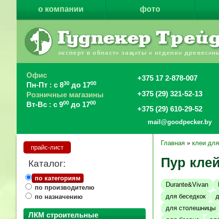
о компании
фото
Офис
+375 17 2-878-007
30
00
Пн-Пт : с 8
до 17
+375 (29) 321-52-13
Розничные магазины
00
00
Вт-Вс : с 9
до 17
+375 (29) 610-29-52
mail@goodpecker.by
Главная
»
клеи дл
прайс-лист
Пур кле
Каталог:
по категориям
Durante&Vivan
по производителю
для беседкок
д
по назначению
для столешницы
ЛКМ строительные