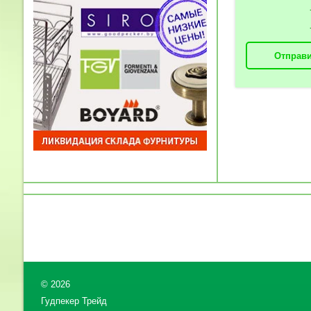
Отправи
©
2026
Гудпекер Трейд