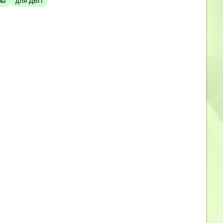
ры
для ДВП