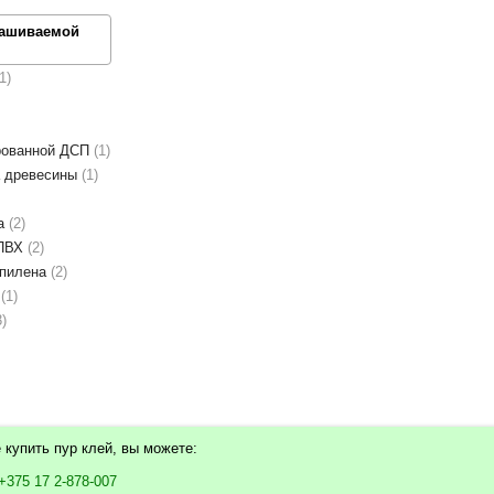
рашиваемой
1
рованной ДСП
1
а древесины
1
ка
2
 ПВХ
2
опилена
2
ы
1
3
 купить пур клей, вы можете:
+375 17 2-878-007