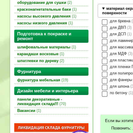
оборудование для сушки
2
материал ок
красконагнетательные баки
1
поверхности
насосы высокого давления
1
для бревна
насосы низкого давления
1
для ДВП
3
Подготовка к покраске и
для ДСП
1
ремонт
для ламини
для массив
шлифовальные материалы
1
для МДФ
3
карандаши восковые
1
для пласти
шпатлевки по дереву
2
для пленки
Фурнитура
для полипр
для фанер
фурнитура мебельная
19
для шпона
Дизайн мебели и интерьера
по бетону
1
панели декоративные -
ликвидация склада!!!
70
Вакансии
1
Если вы хотите
Позвонить: