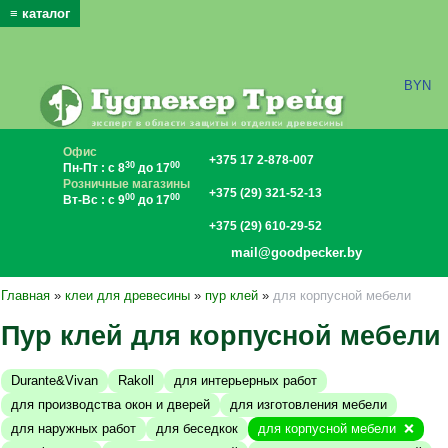
≡ каталог
x
BYN
Офис
+375 17 2-878-007
30
00
Пн-Пт : с 8
до 17
Розничные магазины
+375 (29) 321-52-13
00
00
Вт-Вс : с 9
до 17
+375 (29) 610-29-52
mail@goodpecker.by
Главная
»
клеи для древесины
»
пур клей
»
для корпусной мебели
Пур клей для корпусной мебели
Durante&Vivan
Rakoll
для интерьерных работ
для производства окон и дверей
для изготовления мебели
для наружных работ
для беседкок
для корпусной мебели