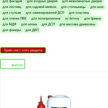
для фасадов
для входных дверей
для межкомнатных дверей
для лестниц
для садовой мебели
для столешницы
для окон
для стульев
для ламинированной ДСП
для пластика
для пленки ПВХ
для полипропилена
по бетону
для бревна
для МДФ
для шпона
для ДСП
для массива древесины
для фанеры
для ДВП
Прайс-лист этого раздела
фильтр