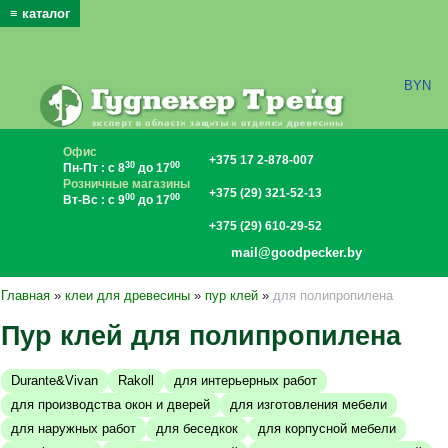
≡ каталог
x
BYN
Офис
+375 17 2-878-007
30
00
Пн-Пт : с 8
до 17
Розничные магазины
+375 (29) 321-52-13
00
00
Вт-Вс : с 9
до 17
+375 (29) 610-29-52
mail@goodpecker.by
Главная
»
клеи для древесины
»
пур клей
»
для полипропилена
Пур клей для полипропилена
Durante&Vivan
Rakoll
для интерьерных работ
для производства окон и дверей
для изготовления мебели
для наружных работ
для беседкок
для корпусной мебели