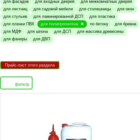
для фасадов
для входных дверей
для межкомнатных дверей
для лестниц
для садовой мебели
для столешницы
для окон
для стульев
для ламинированной ДСП
для пластика
для пленки ПВХ
для полипропилена
по бетону
для бревна
для МДФ
для шпона
для ДСП
для массива древесины
для фанеры
для ДВП
Прайс-лист этого раздела
фильтр