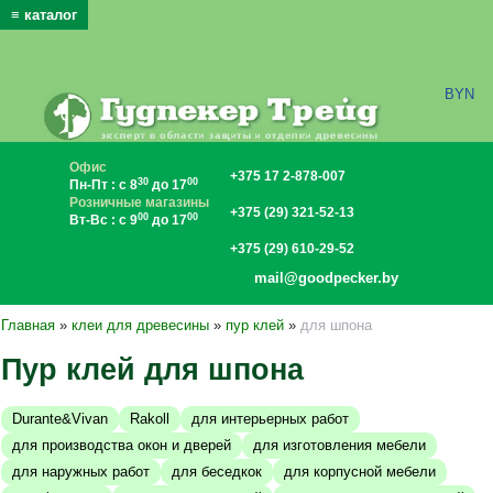
≡ каталог
x
BYN
Офис
+375 17 2-878-007
30
00
Пн-Пт : с 8
до 17
Розничные магазины
+375 (29) 321-52-13
00
00
Вт-Вс : с 9
до 17
+375 (29) 610-29-52
mail@goodpecker.by
Главная
»
клеи для древесины
»
пур клей
»
для шпона
Пур клей для шпона
Durante&Vivan
Rakoll
для интерьерных работ
для производства окон и дверей
для изготовления мебели
для наружных работ
для беседкок
для корпусной мебели