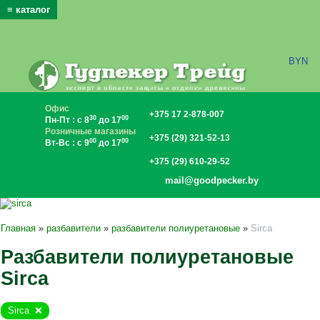
≡ каталог
x
BYN
Офис
+375 17 2-878-007
30
00
Пн-Пт : с 8
до 17
Розничные магазины
+375 (29) 321-52-13
00
00
Вт-Вс : с 9
до 17
+375 (29) 610-29-52
mail@goodpecker.by
Главная
»
разбавители
»
разбавители полиуретановые
»
Sirca
Разбавители полиуретановые
Sirca
Sirca