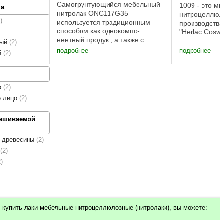
Самогрунтующийся мебельный
1009 - это 
ка
нитролак ONC117G35
нитроцеллю
2
используется традиционным
производст
способом как однокомпо-
"Herlac Cos
нентный продукт, а также с
Мебельный 
вый
2
отвердителем CTN52 (максимум
1009 готов 
подробнее
подробнее
й
2
10%) как продукт
содержат ф
нитроуретановый.
CELLONIT D 
Самогрунтующийся мебельный
НЦ-218 и НЦ-
нитролак ONC117G35 наносится
о
2
методом ...
е лицо
2
рашиваемой
а древесины
2
ы
2
2
 купить лаки мебельные нитроцеллюлозные (нитролаки), вы можете: