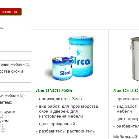
о раздела
ль
ления мебели
2
дства окон и
Лак ONC117G35
Лак CELLON
ной мебели
2
производитель:
Sirca
производи
натных
вид работ: для производства
вид работ:
окон и дверей, для
мебели
 в сухом
изготовления мебели
1
цвет: проз
сухом
цвет: прозрачный
1
разбавител
в
2
разбавитель: растворитель
Мебельный 