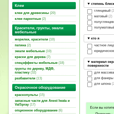
степень блес
Клеи
глянцевый
клеи для древесины
20
матовый
2
клеи паркетные
2
полуглянце
полуматовы
Красители, грунты, эмали
мебельные
кто я
морилки, красители
10
частное лиц
патина
2
юридическо
эмали мебельные
10
краски для дерева
7
материал ок
спецэффекты мебельные
18
поверхности
грунты по дереву, МДФ,
для массив
пластику
32
для фанер
разбавители
13
для шпона
Окрасочное оборудование
краскопульты
15
запасные части для Anest Iwata и
ValSpray
17
Если вы хотите
опционное оборудование
6
Позвонить: