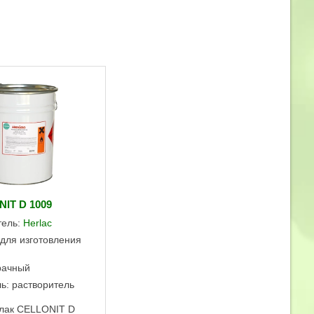
IT D 1009
тель:
Herlac
 для изготовления
рачный
ь: растворитель
лак CELLONIT D