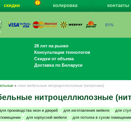
скидки
колеровка
контакты
BYN
28 лет на рынке
Консультации технологов
Скидки от объема
Доставка по Беларуси
бельные
»
лаки мебельные нитроцеллюлозные (нитролаки)
бельные нитроцеллюлозные (нит
для производства окон и дверей
для изготовления мебели
для сту
м помещении
для корпусной мебели
для потолка в сухом помещении