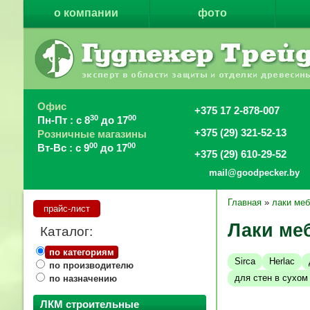
о компании
фото
Офис
+375 17 2-878-007
30
00
Пн-Пт : с 8
до 17
+375 (29) 321-52-13
Розничные магазины
00
00
Вт-Вс : с 9
до 17
+375 (29) 610-29-52
mail@goodpecker.by
Главная
»
лаки ме
прайс-лист
Лаки ме
Каталог:
по категориям
Sirca
Herlac
по производителю
для стен в сухо
по назначению
ЛКМ строительные