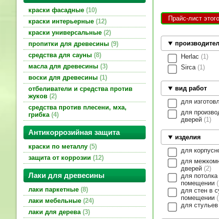
краски фасадные
10
Прайс-лист этог
краски интерьерные
12
краски универсальные
2
производите
пропитки для древесины
9
средства для сауны
8
Herlac
1
масла для древесины
3
Sirca
1
воски для древесины
1
вид работ
отбеливатели и средства против
жуков
2
для изготов
средства против плесени, мха,
для произво
грибка
4
дверей
1
Антикоррозийная защита
изделия
краски по металлу
5
для корпус
защита от коррозии
12
для межком
дверей
2
Лаки для древесины
для потолка
помещении
лаки паркетные
8
для стен в 
помещении
лаки мебельные
24
для стулье
лаки для дерева
3