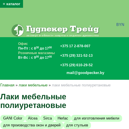
≡ каталог
x
BYN
Офис
+375 17 2-878-007
30
00
Пн-Пт : с 8
до 17
Розничные магазины
+375 (29) 321-52-13
00
00
Вт-Вс : с 9
до 17
+375 (29) 610-29-52
mail@goodpecker.by
Главная
»
лаки мебельные
»
лаки мебельные полиуретановые
Лаки мебельные
полиуретановые
GANI Color
Alcea
Sirca
Herlac
для изготовления мебели
для производства окон и дверей
для стульев