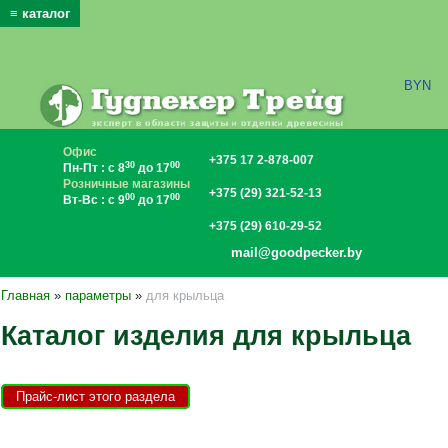
≡ каталог
x
BYN
Офис
+375 17 2-878-007
30
00
Пн-Пт : с 8
до 17
Розничные магазины
+375 (29) 321-52-13
00
00
Вт-Вс : с 9
до 17
+375 (29) 610-29-52
mail@goodpecker.by
Главная
»
параметры
»
для крыльца
Каталог изделия для крыльца
Прайс-лист этого раздела