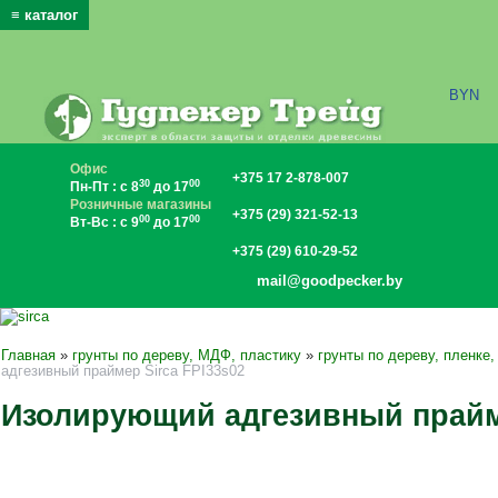
≡ каталог
x
BYN
Офис
+375 17 2-878-007
30
00
Пн-Пт : с 8
до 17
Розничные магазины
+375 (29) 321-52-13
00
00
Вт-Вс : с 9
до 17
+375 (29) 610-29-52
mail@goodpecker.by
Главная
»
грунты по дереву, МДФ, пластику
»
грунты по дереву, пленке
адгезивный праймер Sirca FPI33s02
Изолирующий адгезивный прайме