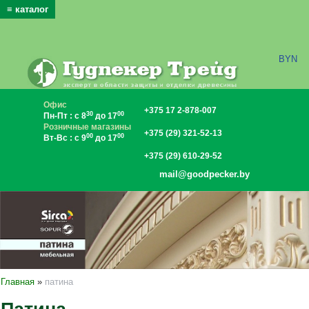
≡ каталог
x
BYN
Офис
+375 17 2-878-007
30
00
Пн-Пт : с 8
до 17
Розничные магазины
+375 (29) 321-52-13
00
00
Вт-Вс : с 9
до 17
+375 (29) 610-29-52
mail@goodpecker.by
Главная
»
патина