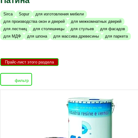
Патина
Sirca
Sopur
для изготовления мебели
для производства окон и дверей
для межкомнатных дверей
для лестниц
для столешницы
для стульев
для фасадов
для МДФ
для шпона
для массива древесины
для паркета
Прайс-лист этого раздела
фильтр