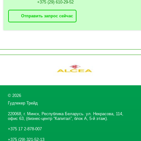
+375 (29) 610-29-52
Отправить запрос сейчас
©
2026
Гудпекер Трейд
220068, г. Минск, Республика Беларусь. ул. Некрасова, 114,
офис 63, (бизнес-центр “Капитал”, блок А, 5-й этаж).
+375 17 2-878-007
+375 (29) 321-52-13