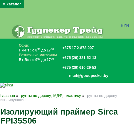
≡ каталог
x
BYN
Офис
+375 17 2-878-007
30
00
Пн-Пт : с 8
до 17
Розничные магазины
+375 (29) 321-52-13
00
00
Вт-Вс : с 9
до 17
+375 (29) 610-29-52
mail@goodpecker.by
Главная
»
грунты по дереву, МДФ, пластику
»
грунты по дереву
изолирующие
Изолирующий праймер Sirca
FPI35S06