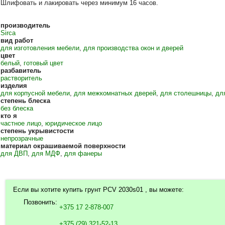
Шлифовать и лакировать через минимум 16 часов.
производитель
Sirca
вид работ
для изготовления мебели
,
для производства окон и дверей
цвет
белый
,
готовый цвет
разбавитель
растворитель
изделия
для корпусной мебели
,
для межкомнатных дверей
,
для столешницы
,
дл
степень блеска
без блеска
кто я
частное лицо
,
юридическое лицо
степень укрывистости
непрозрачные
материал окрашиваемой поверхности
для ДВП
,
для МДФ
,
для фанеры
Если вы хотите купить грунт PCV 2030s01 , вы можете:
Позвонить:
+375 17 2-878-007
+375 (29) 321-52-13