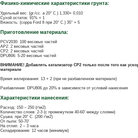
Физико-химические характеристики грунта:
Удельный вес: (gr./cc. a 20° C.) 1,330+ 0,010
Сухой остаток: 91% + 1
Вязкость: (coppa Ford 8 при 20° C.) 35" + 5
Приготовление материала:
PCV2030: 100 весовых частей
AP2: 2 весовых частей
CP2: 2 весовых частей
DPU806: 5-20 весовых частей
ВНИМАНИЕ! Добавлять катализатор
CP
2 только после того как уск
материале
Время желирования: 13 + 2 (при не разбавленном материале)
Разбавление: DPU806 до 20% в зависимости от условий нанесения
Характеристики нанесения:
Расход: 150 – 250 (г\м2)
Количество слоев: 2-3 (с промежутком 40-60’ между слоями)
Сушка: при 20° C. (200 г\м2)
От пыли: 50-70’
На отлип: 2 – 3 часа
Складирование: 12 часов (минимум)