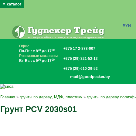
≡ каталог
x
BYN
Офис
+375 17 2-878-007
30
00
Пн-Пт : с 8
до 17
Розничные магазины
+375 (29) 321-52-13
00
00
Вт-Вс : с 9
до 17
+375 (29) 610-29-52
mail@goodpecker.by
Главная
»
грунты по дереву, МДФ, пластику
»
грунты по дереву полиэф
Грунт PCV 2030s01