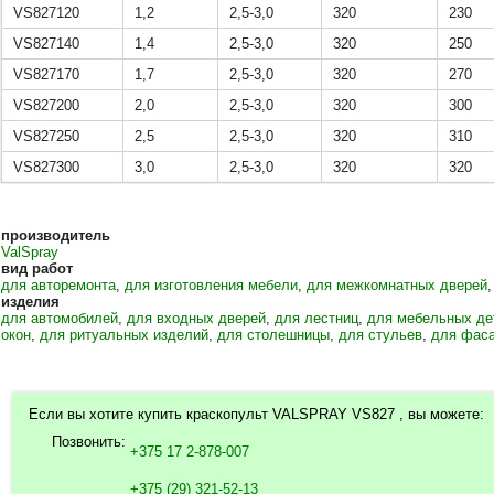
VS827120
1,2
2,5-3,0
320
230
VS827140
1,4
2,5-3,0
320
250
VS827170
1,7
2,5-3,0
320
270
VS827200
2,0
2,5-3,0
320
300
VS827250
2,5
2,5-3,0
320
310
VS827300
3,0
2,5-3,0
320
320
производитель
ValSpray
вид работ
для авторемонта
,
для изготовления мебели
,
для межкомнатных дверей
изделия
для автомобилей
,
для входных дверей
,
для лестниц
,
для мебельных де
окон
,
для ритуальных изделий
,
для столешницы
,
для стульев
,
для фас
Если вы хотите купить краскопульт VALSPRAY VS827 , вы можете:
Позвонить:
+375 17 2-878-007
+375 (29) 321-52-13