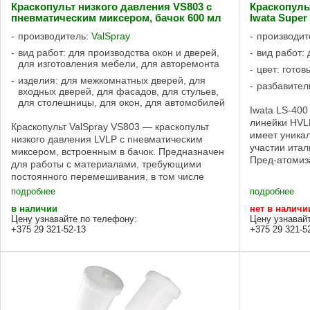
Краскопульт низкого давления VS803 с
Краскопуль
пневматическим миксером, бачок 600 мл
Iwata Super
производитель:
ValSpray
производит
вид работ: для производства окон и дверей,
вид работ:
для изготовления мебели, для авторемонта
цвет: готов
изделия: для межкомнатных дверей, для
разбавител
входных дверей, для фасадов, для стульев,
для столешницы, для окон, для автомобилей
Iwata LS-400
линейки HVLP
Краскопульт ValSpray VS803 — краскопульт
имеет уника
низкого давления LVLP с пневматическим
участии итал
миксером, встроенным в бачок. Предназначен
Пред-атомиз
для работы с материалами, требующими
/ LVLP Потре
постоянного перемешивания, в том числе
керамики. Технология распыления: LVLP
подробнее
подробнее
Рабочее ...
в наличии
нет в наличи
Цену узнавайте по телефону:
Цену узнавай
+375 29 321-52-13
+375 29 321-5