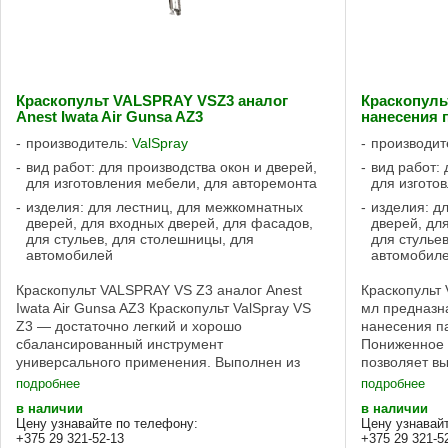
Краскопульт VALSPRAY VSZ3 аналог
Краскопуль
Anest Iwata Air Gunsa AZ3
нанесения 
производитель:
ValSpray
производит
вид работ: для производства окон и дверей,
вид работ: 
для изготовления мебели, для авторемонта
для изгото
изделия: для лестниц, для межкомнатных
изделия: д
дверей, для входных дверей, для фасадов,
дверей, дл
для стульев, для столешницы, для
для стулье
автомобилей
автомобил
Краскопульт VALSPRAY VS Z3 аналог Anest
Краскопульт
Iwata Air Gunsa AZ3 Краскопульт ValSpray VS
мл предназн
Z3 — достаточно легкий и хорошо
нанесения п
сбалансированный инструмент
Пониженное 
универсального применения. Выполнен из
позволяет вы
полированной нержавеющей стали. Подходит
аккуратност
подробнее
подробнее
для распыления грунтов, ...
туманообразо
в наличии
в наличии
Цену узнавайте по телефону:
Цену узнавай
+375 29 321-52-13
+375 29 321-5