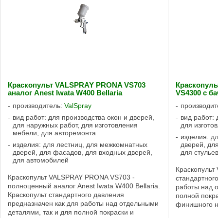
Краскопульт VALSPRAY PRONA VS703
Краскопуль
аналог Anest Iwata W400 Bellaria
VS4300 с б
производитель:
ValSpray
производит
вид работ: для производства окон и дверей,
вид работ: 
для наружных работ, для изготовления
для изгото
мебели, для авторемонта
изделия: д
изделия: для лестниц, для межкомнатных
дверей, дл
дверей, для фасадов, для входных дверей,
для стулье
для автомобилей
Краскопульт
Краскопульт VALSPRAY PRONA VS703 -
стандартного
полноценный аналог Anest Iwata W400 Bellaria.
работы над о
Краскопульт стандартного давления
полной покра
предназначен как для работы над отдельными
финишного н
деталями, так и для полной покраски и
работать с м