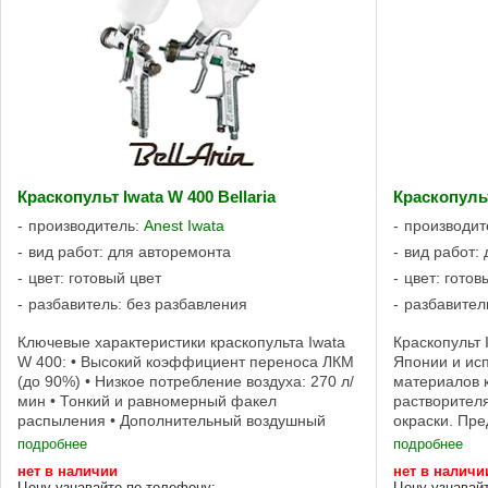
Краскопульт Iwata W 400 Bellaria
Краскопуль
производитель:
Anest Iwata
производит
вид работ: для авторемонта
вид работ:
цвет: готовый цвет
цвет: готов
разбавитель: без разбавления
разбавител
Ключевые характеристики краскопульта Iwata
Краскопульт 
W 400: • Высокий коэффициент переноса ЛКМ
Японии и ис
(до 90%) • Низкое потребление воздуха: 270 л/
материалов к
мин • Тонкий и равномерный факел
растворителя
распыления • Дополнительный воздушный
окраски. Пре
клапан для более точной передачи цвета •
давление HV
подробнее
подробнее
Всего ...
давление: ...
нет в наличии
нет в наличи
Цену узнавайте по телефону:
Цену узнавай