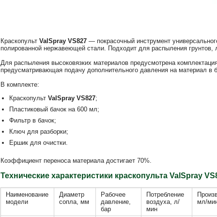
Краскопульт
ValSpray VS827
— покрасочный инструмент универсальног
полированной нержавеющей стали. Подходит для распыления грунтов, л
Для распыления высоковязких материалов предусмотрена комплектаци
предусматривающая подачу дополнительного давления на материал в б
В комплекте:
Краскопульт
ValSpray VS827
;
Пластиковый бачок на 600 мл;
Фильтр в бачок;
Ключ для разборки;
Ершик для очистки.
Коэффициент переноса материала достигает 70%.
Технические характеристики краскопульта ValSpray VS
Наименование
Диаметр
Рабочее
Потребление
Произ
модели
сопла, мм
давление,
воздуха, л/
мл/ми
бар
мин