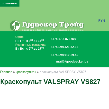
≡ каталог
x
BYN
Офис
+375 17 2-878-007
30
00
Пн-Пт : с 8
до 17
Розничные магазины
+375 (29) 321-52-13
00
00
Вт-Вс : с 9
до 17
+375 (29) 610-29-52
mail@goodpecker.by
Главная
»
краскопульты
»
Краскопульт VALSPRAY VS827
Краскопульт VALSPRAY VS827