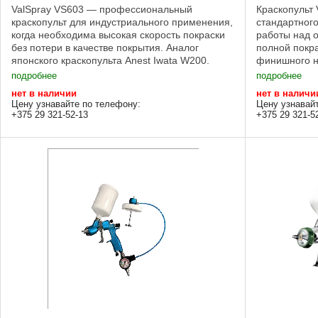
ValSpray VS603 — профессиональный
Краскопульт
краскопульт для индустриального применения,
стандартного
когда необходима высокая скорость покраски
работы над о
без потери в качестве покрытия. Аналог
полной покра
японского краскопульта Anest Iwata W200.
финишного н
Среднее давление обеспечивает уменьшение
работать с м
подробнее
подробнее
...
нет в наличии
нет в наличи
Цену узнавайте по телефону:
Цену узнавай
+375 29 321-52-13
+375 29 321-5