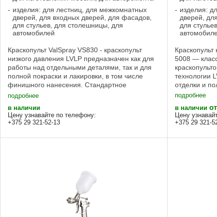
изделия: для лестниц, для межкомнатных
изделия: д
дверей, для входных дверей, для фасадов,
дверей, дл
для стульев, для столешницы, для
для стулье
автомобилей
автомобил
Краскопульт ValSpray VS830 - краскопульт
Краскопульт 
низкого давления LVLP предназначен как для
5008 — клас
работы над отдельными деталями, так и для
краскопульто
полной покраски и лакировки, в том числе
технологии 
финишного нанесения. Стандартное
отделки и по
давление: LVLP Рабочее давление: 2 бара ...
использовать
подробнее
подробнее
базовых ...
от
в наличии
в наличии
Цену узнавайте по телефону:
Цену узнавай
+375 29 321-52-13
+375 29 321-5