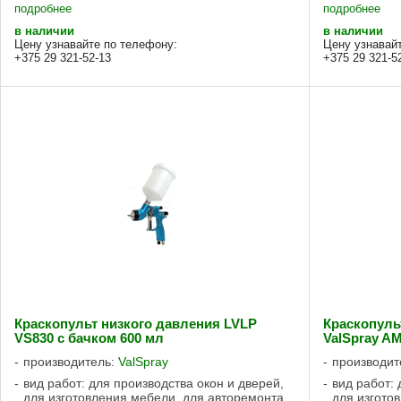
лакировки, в том числе финишного нанесения.
подробнее
подробнее
...
в наличии
в наличии
Цену узнавайте по телефону:
Цену узнавай
+375 29 321-52-13
+375 29 321-5
Краскопульт низкого давления LVLP
Краскопуль
VS830 с бачком 600 мл
ValSpray AM
производитель:
ValSpray
производит
вид работ: для производства окон и дверей,
вид работ: 
для изготовления мебели, для авторемонта
для изгото