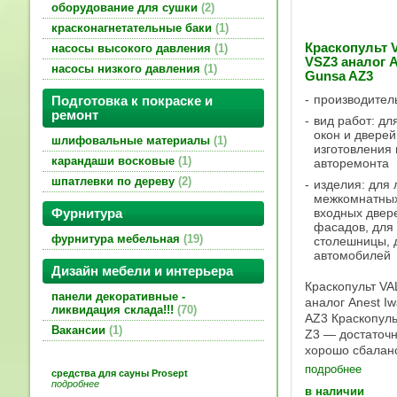
оборудование для сушки
2
красконагнетательные баки
1
Краскопульт
насосы высокого давления
1
VSZ3 аналог A
насосы низкого давления
1
Gunsa AZ3
производител
Подготовка к покраске и
ремонт
вид работ: дл
окон и дверей
шлифовальные материалы
1
изготовления
карандаши восковые
1
авторемонта
шпатлевки по дереву
2
изделия: для 
межкомнатных
входных двер
Фурнитура
фасадов, для 
фурнитура мебельная
19
столешницы, 
автомобилей
Дизайн мебели и интерьера
Краскопульт V
панели декоративные -
аналог Anest Iw
ликвидация склада!!!
70
AZ3 Краскопуль
Вакансии
1
Z3 — достаточн
хорошо сбалан
инструмент уни
подробнее
средства для сауны Prosept
применения. В
подробнее
в наличии