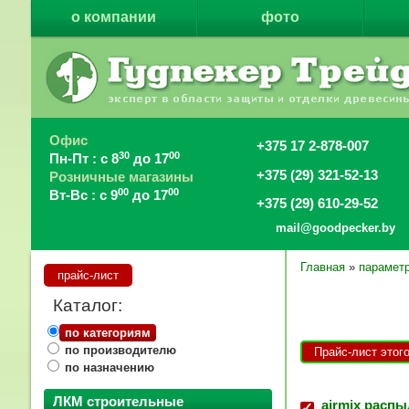
о компании
фото
Офис
+375 17 2-878-007
30
00
Пн-Пт : с 8
до 17
+375 (29) 321-52-13
Розничные магазины
00
00
Вт-Вс : с 9
до 17
+375 (29) 610-29-52
mail@goodpecker.by
Главная
»
парамет
прайс-лист
Каталог:
по категориям
по производителю
Прайс-лист этог
по назначению
ЛКМ строительные
airmix расп