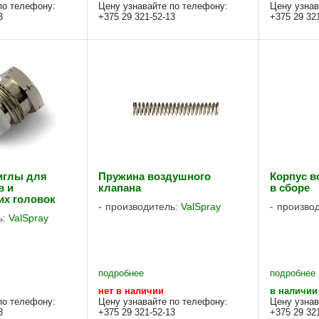
 нержавеющей
по телефону:
Цену узнавайте по телефону:
Цену узнав
т для
3
+375 29 321-52-13
+375 29 32
тов, ...
иглы для
Пружина воздушного
Корпус в
в и
клапана
в сборе
их головок
производитель:
ValSpray
произво
ь:
ValSpray
подробнее
подробнее
нет в наличии
в наличии
по телефону:
Цену узнавайте по телефону:
Цену узнав
3
+375 29 321-52-13
+375 29 32