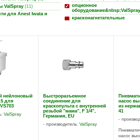
опционное
ы ValSpray
11
оборудование&nbsp;ValSpra
ти для Anest Iwata и
красконагнетательные
й нейлоновый
Быстроразъемное
Пневмат
.5 для
соединение для
насос вы
 VS703
краскопульта с внутренней
из нержа
резьбой "мама", F 1/4",
41
ь:
ValSpray
Германия, EU
произво
производитель:
ValSpray
Пневмати
насос выс