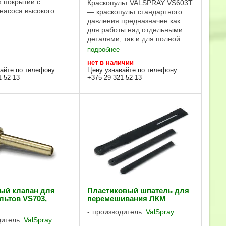
 покрытий с
Краскопульт VALSPRAY VS603Т
насоса высокого
— краскопульт стандартного
. Преимущества VS41
давления предназначен как
дназначен для
для работы над отдельными
я грунтовок, эмалей,
деталями, так и для полной
 основе
покраски и лакировки, в том
подробнее
лей и на водной ...
числе финишного нанесения.
нет в наличии
Универсален: может работать с
айте по телефону:
Цену узнавайте по телефону:
материалами разной вязкости.
1-52-13
+375 29 321-52-13
...
ый клапан для
Пластиковый шпатель для
льтов VS703,
перемешивания ЛКМ
производитель:
ValSpray
дитель:
ValSpray