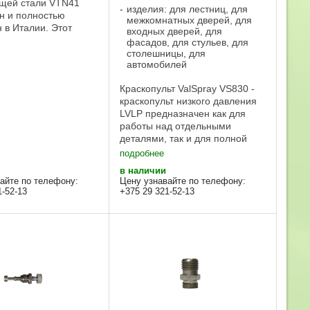
щей стали VTN41
изделия: для лестниц, для
н и полностью
межкомнатных дверей, для
н в Италии. Этот
входных дверей, для
дназначен для
фасадов, для стульев, для
и среднем и высоком
столешницы, для
автомобилей
с системами airmix и
лагодаря
Краскопульт ValSpray VS830 -
нному поршню ...
краскопульт низкого давления
LVLP предназначен как для
работы над отдельными
деталями, так и для полной
покраски и лакировки, в том
подробнее
числе финишного нанесения.
в наличии
Стандартное давление: LVLP
айте по телефону:
Цену узнавайте по телефону:
Рабочее давление: 2 бара ...
1-52-13
+375 29 321-52-13