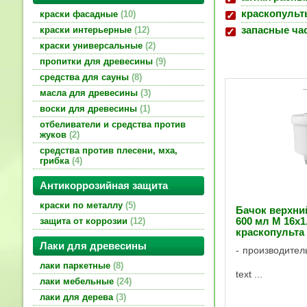
краскопульт
краски фасадные
10
краски интерьерные
12
запасные час
краски универсальные
2
пропитки для древесины
9
средства для сауны
8
масла для древесины
3
воски для древесины
1
отбеливатели и средства против
жуков
2
средства против плесени, мха,
грибка
4
Антикоррозийная защита
краски по металлу
5
Бачок верхни
защита от коррозии
12
600 мл M 16x1
краскопульта
Лаки для древесины
производител
лаки паркетные
8
text ...
лаки мебельные
24
лаки для дерева
3