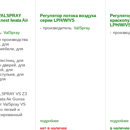
 VALSPRAY
Регулятор потока воздуха
Регулято
nest Iwata Air
серии LPH/W/VS
краскопу
LPH/W/V
производитель:
ValSpray
ь:
ValSpray
произво
я производства
, для
 мебели, для
лестниц, для
 дверей, для
ей, для
стульев, для
для
ALSPRAY VS Z3
ata Air Gunsa
т ValSpray VS
о легкий и
сированный
версального
подробнее
подробнее
ыполнен из
нет в наличии
в наличии