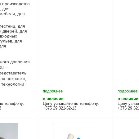
я производства
, для
 мебели, для
лестниц, для
 дверей, для
 входных
тульев, для
для
зкого давления
008 —
редставитель
для покраски,
 технологии
 для
подробнее
подробнее
делки и полного
в наличии
в наличии
ет может
по телефону:
Цену узнавайте по телефону:
Цену узнав
 для нанесения
3
+375 29 321-52-13
+375 29 32
овых ...