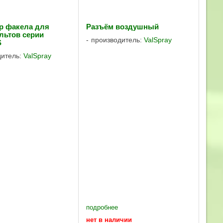
р факела для
Разъём воздушный
льтов серии
производитель:
ValSpray
S
дитель:
ValSpray
подробнее
нет в наличии