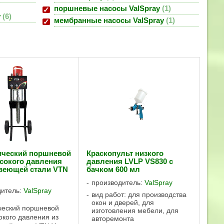
поршневые насосы ValSpray
1
y
6
мембранные насосы ValSpray
1
ический поршневой
Краскопульт низкого
сокого давления
давления LVLP VS830 с
веющей стали VTN
бачком 600 мл
производитель:
ValSpray
дитель:
ValSpray
вид работ: для производства
окон и дверей, для
ческий поршневой
изготовления мебели, для
окого давления из
авторемонта