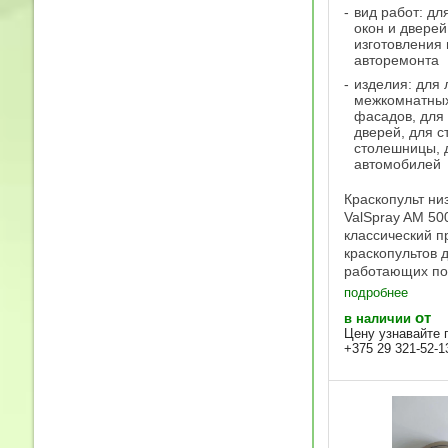
вид работ: дл
окон и дверей
изготовления
авторемонта
изделия: для 
межкомнатных
фасадов, для
дверей, для с
столешницы, 
автомобилей
Краскопульт ни
ValSpray AM 5
классический п
краскопультов 
работающих по
LVLP. Подойдет
подробнее
подетальной от
от
в наличии
облива. Пистол
Цену узнавайте 
использоваться
+375 29 321-52-1
красителей, баз