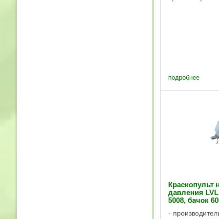
ValSpray в усл
производства и
Республике Бе
специалисты оз
техническими ..
подробнее
Краскопульт 
давления LVL
5008, бачок 6
производител