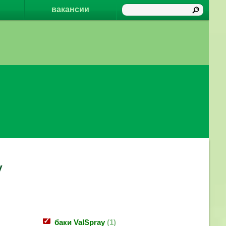
вакансии
y
баки ValSpray
1