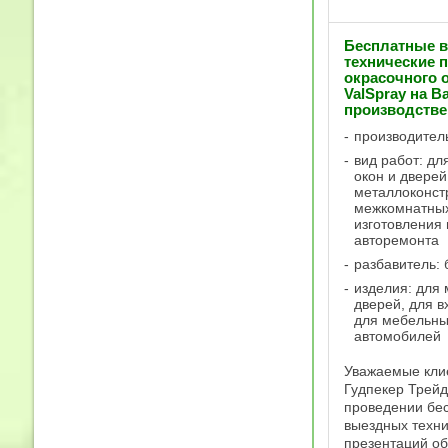
Бесплатные 
технические 
окрасочного 
ValSpray на 
производстве
производител
вид работ: дл
окон и дверей
металлоконст
межкомнатных
изготовления
авторемонта
разбавитель: 
изделия: для
дверей, для в
для мебельны
автомобилей
Уважаемые кли
Гудпекер Трейд
проведении бе
выездных техни
презентаций о