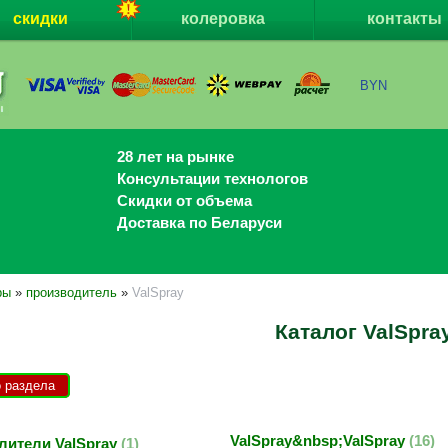
скидки
колеровка
контакты
BYN
28 лет на рынке
Консультации технологов
Скидки от объема
Доставка по Беларуси
ры
»
производитель
»
ValSpray
Каталог ValSpra
о раздела
ValSpray&nbsp;ValSpray
16
ылители ValSpray
1