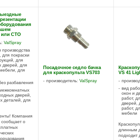
выездные
презентации
оборудования
Вашем
 или СТО
ь:
ValSpray
я производства
, для покраски
рукций, для
 дверей, для
Посадочное седло бачка
Краскопул
 мебели, для
для краскопульта VS703
VS 41 Lig
производитель:
ValSpray
произво
без разбавления
вид рабо
 межкомнатных
окон и д
ходных дверей,
работ, 
х деталей, для
дверей, 
работ, д
мебели
енты! Компания
 сообщает о
Краскопуль
сплатных
длинным 
ческих
подходит 
борудования