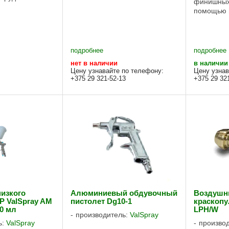
финишных
овиях Вашего
помощью 
ли СТО в
давления
ларусь. Наши
Light Пре
накомят Вас с
распылени
.
красок на
подробнее
подробнее
растворите
нет в наличии
в наличии
Цену узнавайте по телефону:
Цену узнав
+375 29 321-52-13
+375 29 32
низкого
Алюминиевый обдувочный
Воздушн
P ValSpray AM
пистолет Dg10-1
краскопу
00 мл
LPH/W
производитель:
ValSpray
ь:
ValSpray
произво