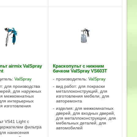
ьт airmix ValSpray
Краскопульт с нижним
ht
бачком ValSpray VS603T
дитель:
ValSpray
производитель:
ValSpray
т: для производства
вид работ: для покраски
верей, для наружных
металлоконструкций, для
для межкомнатных
изготовления мебели, для
для интерьерных
авторемонта
ля изготовления
изделия: для межкомнатных
дверей, для входных дверей,
для металлоконструкции, для
т VS41 Light с
мебельных деталей, для
держателем фильтра
автомобилей
для нанесения