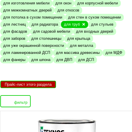
для изготовления мебели
для окон
для корпусной мебели
для межкомнатных дверей
для откосов
для потолка в сухом помещении
для стен в сухом помещении
для лестниц
для радиатора
для труб
для стульев
для фасадов
для садовой мебели
для входных дверей
для заборов
для столешницы
для крыльца
для уже окрашенной поверхности
для металла
для ламинированной ДСП
для массива древесины
для МДФ
для фанеры
для шпона
для ДВП
для ДСП
Прайс-лист этого раздела
фильтр