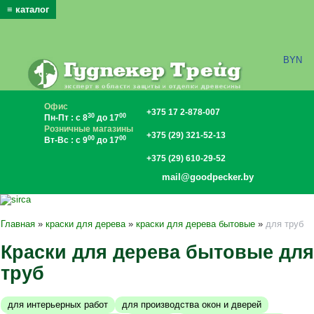
≡ каталог
x
BYN
Офис
+375 17 2-878-007
30
00
Пн-Пт : с 8
до 17
Розничные магазины
+375 (29) 321-52-13
00
00
Вт-Вс : с 9
до 17
+375 (29) 610-29-52
mail@goodpecker.by
Главная
»
краски для дерева
»
краски для дерева бытовые
»
для труб
Краски для дерева бытовые для
труб
для интерьерных работ
для производства окон и дверей