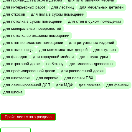
для производства окон и дверей
для изготовления мебели
для интерьерных работ
для лестниц
для мебельных деталей
для откосов
для пола в сухом помещении
для потолка в сухом помещении
для стен в сухом помещении
для минеральных поверхностей
для потолка во влажном помещении
для стен во влажном помещении
для ритуальных изделий
для столешницы
для межкомнатных дверей
для стульев
для фасадов
для корпусной мебели
для штукатурки
для строганой доски
по бетону
для массива древесины
для профилированной доски
для распиленной доски
для шпатлевки
для кирпича
для пленки ПВХ
для ламинированной ДСП
для МДФ
для паркета
для фанеры
для шпона
Прайс-лист этого раздела