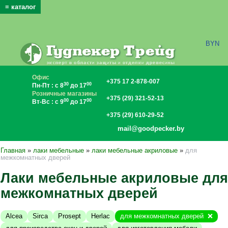
≡ каталог
x
BYN
Офис
+375 17 2-878-007
30
00
Пн-Пт : с 8
до 17
Розничные магазины
+375 (29) 321-52-13
00
00
Вт-Вс : с 9
до 17
+375 (29) 610-29-52
mail@goodpecker.by
Главная
»
лаки мебельные
»
лаки мебельные акриловые
»
для
межкомнатных дверей
Лаки мебельные акриловые для
межкомнатных дверей
Alcea
Sirca
Prosept
Herlac
для межкомнатных дверей