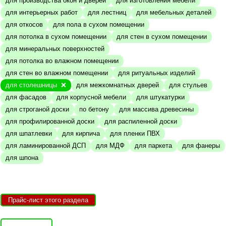
для производства окон и дверей
для изготовления мебели
для интерьерных работ
для лестниц
для мебельных деталей
для откосов
для пола в сухом помещении
для потолка в сухом помещении
для стен в сухом помещении
для минеральных поверхностей
для потолка во влажном помещении
для стен во влажном помещении
для ритуальных изделий
для столешницы
для межкомнатных дверей
для стульев
для фасадов
для корпусной мебели
для штукатурки
для строганой доски
по бетону
для массива древесины
для профилированной доски
для распиленной доски
для шпатлевки
для кирпича
для пленки ПВХ
для ламинированной ДСП
для МДФ
для паркета
для фанеры
для шпона
Прайс-лист этого раздела