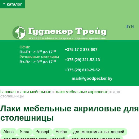
≡ каталог
x
BYN
Офис
+375 17 2-878-007
30
00
Пн-Пт : с 8
до 17
Розничные магазины
+375 (29) 321-52-13
00
00
Вт-Вс : с 9
до 17
+375 (29) 610-29-52
mail@goodpecker.by
Главная
»
лаки мебельные
»
лаки мебельные акриловые
»
для
столешницы
Лаки мебельные акриловые для
столешницы
Alcea
Sirca
Prosept
Herlac
для межкомнатных дверей