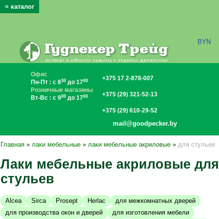
≡ каталог
x
BYN
Офис
+375 17 2-878-007
30
00
Пн-Пт : с 8
до 17
Розничные магазины
+375 (29) 321-52-13
00
00
Вт-Вс : с 9
до 17
+375 (29) 610-29-52
mail@goodpecker.by
Главная
»
лаки мебельные
»
лаки мебельные акриловые
»
для стульев
Лаки мебельные акриловые для
стульев
Alcea
Sirca
Prosept
Herlac
для межкомнатных дверей
для производства окон и дверей
для изготовления мебели