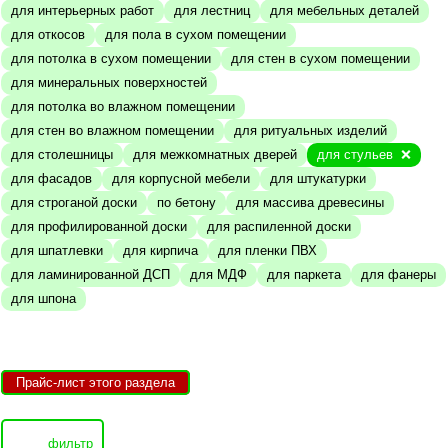
для интерьерных работ
для лестниц
для мебельных деталей
для откосов
для пола в сухом помещении
для потолка в сухом помещении
для стен в сухом помещении
для минеральных поверхностей
для потолка во влажном помещении
для стен во влажном помещении
для ритуальных изделий
для столешницы
для межкомнатных дверей
для стульев
для фасадов
для корпусной мебели
для штукатурки
для строганой доски
по бетону
для массива древесины
для профилированной доски
для распиленной доски
для шпатлевки
для кирпича
для пленки ПВХ
для ламинированной ДСП
для МДФ
для паркета
для фанеры
для шпона
Прайс-лист этого раздела
фильтр