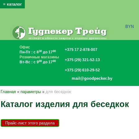
≡ каталог
x
BYN
Офис
+375 17 2-878-007
30
00
Пн-Пт : с 8
до 17
Розничные магазины
+375 (29) 321-52-13
00
00
Вт-Вс : с 9
до 17
+375 (29) 610-29-52
mail@goodpecker.by
Главная
»
параметры
»
для беседкок
Каталог изделия для беседкок
Прайс-лист этого раздела