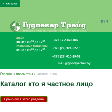
≡ каталог
x
BYN
Офис
+375 17 2-878-007
30
00
Пн-Пт : с 8
до 17
Розничные магазины
+375 (29) 321-52-13
00
00
Вт-Вс : с 9
до 17
+375 (29) 610-29-52
mail@goodpecker.by
Главная
»
параметры
»
частное лицо
Каталог кто я частное лицо
Прайс-лист этого раздела