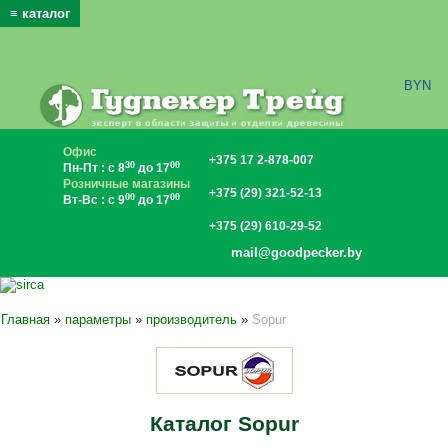
≡ каталог
x
BYN
Офис
+375 17 2-878-007
30
00
Пн-Пт : с 8
до 17
Розничные магазины
+375 (29) 321-52-13
00
00
Вт-Вс : с 9
до 17
+375 (29) 610-29-52
mail@goodpecker.by
Главная
»
параметры
»
производитель
»
Sopur
Каталог Sopur