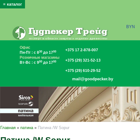
≡ каталог
x
BYN
Офис
+375 17 2-878-007
30
00
Пн-Пт : с 8
до 17
Розничные магазины
+375 (29) 321-52-13
00
00
Вт-Вс : с 9
до 17
+375 (29) 610-29-52
mail@goodpecker.by
Главная
»
патина
»
Патина /W Sopur