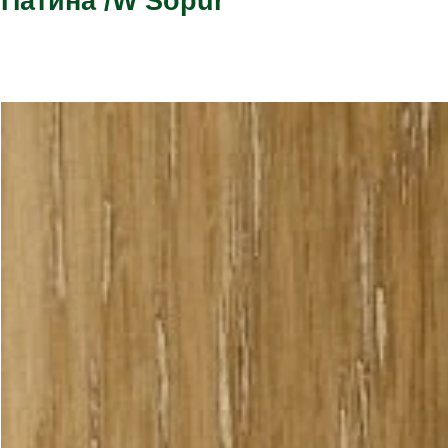
Патина /W Sopur