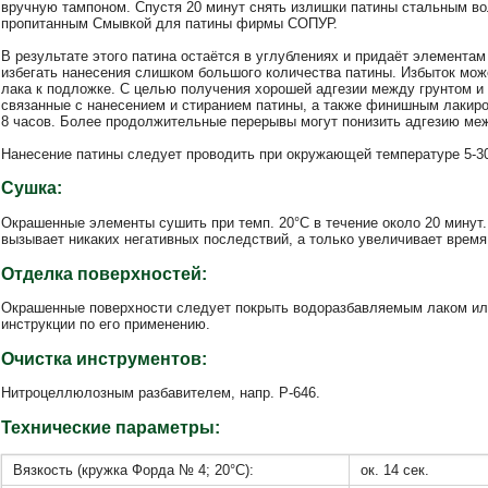
вручную тампоном. Спустя 20 минут снять излишки патины стальным во
пропитанным Смывкой для патины фирмы СОПУР.
В результате этого патина остаётся в углублениях и придаёт элемента
избегать нанесения слишком большого количества патины. Избыток мо
лака к подложке. С целью получения хорошей адгезии между грунтом и
связанные с нанесением и стиранием патины, а также финишным лакиро
8 часов. Более продолжительные перерывы могут понизить адгезию ме
Нанесение патины следует проводить при окружающей температуре 5-3
Сушка:
Окрашенные элементы сушить при темп. 20°C в течение около 20 минут.
вызывает никаких негативных последствий, а только увеличивает врем
Отделка поверхностей:
Окрашенные поверхности следует покрыть водоразбавляемым лаком или
инструкции по его применению.
Очистка инструментов:
Нитроцеллюлозным разбавителем, напр. Р-646.
Технические параметры:
Вязкость (кружка Форда № 4; 20°C):
oк. 14 сек.