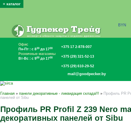
≡ каталог
x
BYN
Офис
+375 17 2-878-007
30
00
Пн-Пт : с 8
до 17
Розничные магазины
+375 (29) 321-52-13
00
00
Вт-Вс : с 9
до 17
+375 (29) 610-29-52
mail@goodpecker.by
Главная
»
панели декоративные - ликвидация склада!!!
»
Профиль PR Pro
панелей от Sibu
Профиль PR Profil Z 239 Nero ma
декоративных панелей от Sibu