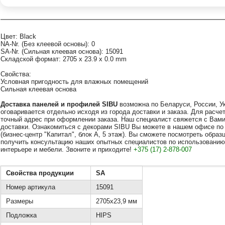
Цвет: Black
NA-Nr. (Без клеевой основы): 0
SA-Nr. (Сильная клеевая основа): 15091
Складской формат: 2705 x 23.9 x 0.0 mm
Свойства:
Условная пригодность для влажных помещений
Сильная клеевая основа
Д
оставка
панелей
и профилей SIBU
возможна по Беларуси, России, У
оговаривается отдельно исходя из города доставки и заказа. Для расч
точный адрес при оформлении заказа. Наш специалист свяжется с Вами
доставки. Ознакомиться с декорами SIBU Вы можете в нашем офисе по ад
(бизнес-центр "Капитал", блок А, 5 этаж). Вы сможете посмотреть обра
получить консультацию наших опытных специалистов по использованию
интерьере и мебели. Звоните и приходите!
+375 (17) 2-878-007
Свойства продукции
SA
Номер артикула
15091
Размеры
2705x23,9 мм
Подложка
HIPS