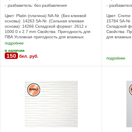
разбавитель: без разбавления
разбавител
Цвет: Platin (платина) NA-Nr. (Без клеевой
Цвет: Creme 
основы): 14263 SA-Nr. (Сильная клеевая
15784 SA-Nr.
основа): 14266 Складской формат: 2612 x
Складской фо
1000.0 x 2.7 mm Свойства: Пригодность для
Свойства: П
ПВА Условная пригодность для влажных
для влажных
помещений Без клеевой основы, Сильная
Сильная клее
подробнее
клеевая ...
в наличии
150
бел. руб.
подробнее