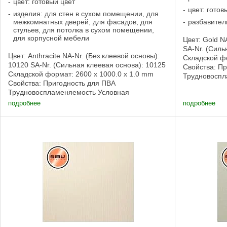
цвет: готовый цвет
цвет: готов
изделия: для стен в сухом помещении, для
межкомнатных дверей, для фасадов, для
разбавител
стульев, для потолка в сухом помещении,
для корпусной мебели
Цвет: Gold N
SA-Nr. (Силь
Цвет: Anthracite NA-Nr. (Без клеевой основы):
Складской фо
10120 SA-Nr. (Сильная клеевая основа): 10125
Свойства: П
Складской формат: 2600 x 1000.0 x 1.0 mm
Трудновоспл
Свойства: Пригодность для ПВА
пригодность
Трудновоспламеняемость Условная
клеевой осно
пригодность для влажных помещений Без
подробнее
подробнее
клеевой основы, ...