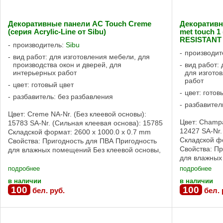
Декоративные панели AC Touch Creme
Декоративн
(серия Acrylic-Line от Sibu)
met touch 
RESISTANT 
производитель:
Sibu
производит
вид работ: для изготовления мебели, для
производства окон и дверей, для
вид работ: 
интерьерных работ
для изгото
работ
цвет: готовый цвет
цвет: готов
разбавитель: без разбавления
разбавител
Цвет: Creme NA-Nr. (Без клеевой основы):
Цвет: Champa
15783 SA-Nr. (Сильная клеевая основа): 15785
12427 SA-Nr.
Складской формат: 2600 x 1000.0 x 0.7 mm
Складской фо
Свойства: Пригодность для ПВА Пригодность
Свойства: П
для влажных помещений Без клеевой основы,
для влажны
Сильная клеевая основа Свойства ...
Трудновоспл
подробнее
подробнее
Сильная ...
в наличии
в наличии
100
100
бел. руб.
бел. 