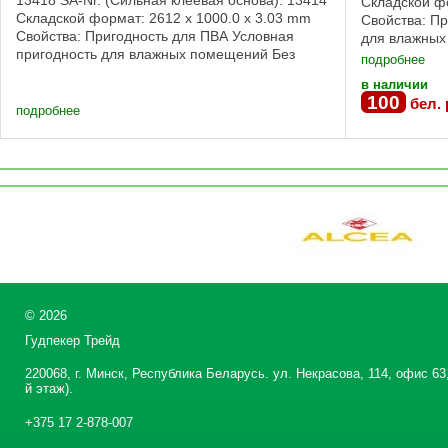
13418 SA-Nr. (Сильная клеевая основа): 13414
Складской фо
Складской формат: 2612 x 1000.0 x 3.03 mm
Свойства: П
Свойства: Пригодность для ПВА Условная
для влажных
пригодность для влажных помещений Без
Сильная клее
подробнее
клеевой основы, Сильная клеевая ...
в наличии
100
бел. 
подробнее
©
2026
Гудпекер Трейд
220068, г. Минск, Республика Беларусь. ул. Некрасова, 114, офис 63,
й этаж).
+375 17 2-878-007