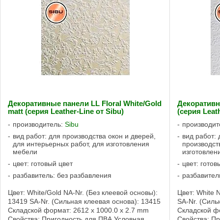
Декоративные панели LL Floral White/Gold
Декоративны
matt (серия Leather-Line от Sibu)
(серия Leath
производитель:
Sibu
производит
вид работ: для производства окон и дверей,
вид работ: 
для интерьерных работ, для изготовления
производст
мебели
изготовлен
цвет: готовый цвет
цвет: готов
разбавитель: без разбавления
разбавител
Цвет: White/Gold NA-Nr. (Без клеевой основы):
Цвет: White 
13419 SA-Nr. (Сильная клеевая основа): 13415
SA-Nr. (Силь
Складской формат: 2612 x 1000.0 x 2.7 mm
Складской фо
Свойства: Пригодность для ПВА Условная
Свойства: П