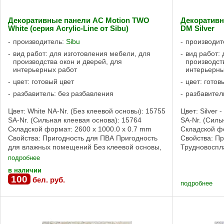
Декоративные панели AC Motion TWO
Декоративн
White (серия Acrylic-Line от Sibu)
DM Silver
производитель:
Sibu
производит
вид работ: для изготовления мебели, для
вид работ:
производства окон и дверей, для
производст
интерьерных работ
интерьерны
цвет: готовый цвет
цвет: готов
разбавитель: без разбавления
разбавител
Цвет: White NA-Nr. (Без клеевой основы): 15755
Цвет: Silver 
SA-Nr. (Сильная клеевая основа): 15764
SA-Nr. (Силь
Складской формат: 2600 x 1000.0 x 0.7 mm
Складской фо
Свойства: Пригодность для ПВА Пригодность
Свойства: П
для влажных помещений Без клеевой основы,
Трудновоспл
Сильная клеевая основа Свойства ...
пригодность
подробнее
клеевая основ
в наличии
100
бел. руб.
подробнее