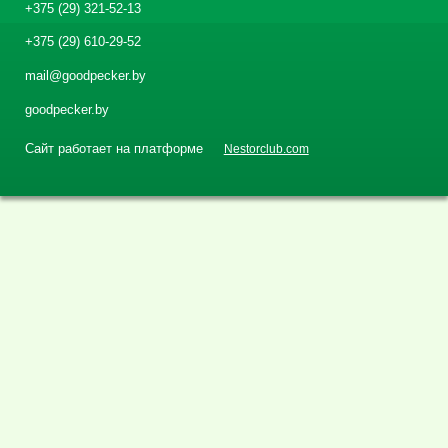
+375 (29) 321-52-13
+375 (29) 610-29-52
mail@goodpecker.by
goodpecker.by
Сайт работает на платформе
Nestorclub.com