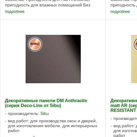
пригодность для влажных помещений Без
пригодность
клеевой основы, Сильная клеевая основа ...
клеевой осно
подробнее
подробнее
Декоративные панели DM Anthracite
Декоративн
(серия Deco-Line от Sibu)
matt AR (с
RESISTANT 
производитель:
Sibu
производит
вид работ: для производства окон и дверей,
для изготовления мебели, для интерьерных
вид работ: 
работ
для изгото
работ