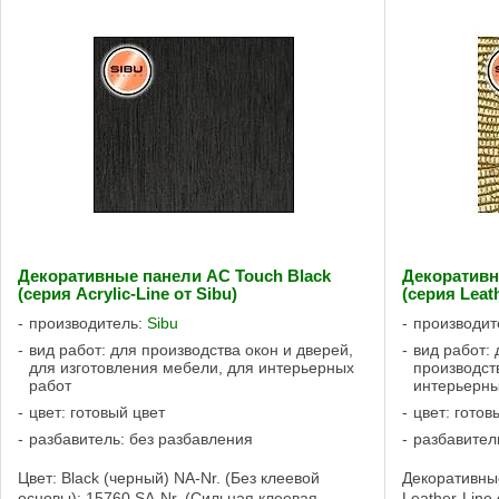
Декоративные панели AC Touch Black
Декоративн
(серия Acrylic-Line от Sibu)
(серия Leath
производитель:
Sibu
производит
вид работ: для производства окон и дверей,
вид работ:
для изготовления мебели, для интерьерных
производст
работ
интерьерны
цвет: готовый цвет
цвет: готов
разбавитель: без разбавления
разбавител
Цвет: Black (черный) NA-Nr. (Без клеевой
Декоративны
основы): 15760 SA-Nr. (Сильная клеевая
Leather-Line