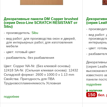
Декоративные панели DM Copper brushed
Декоративн
(серия Deco-Line SCRATCH RESISTANT от
(серия Leath
Sibu)
производит
производитель:
Sibu
вид работ:
вид работ: для производства окон и дверей,
производст
для интерьерных работ, для изготовления
интерьерны
мебели
цвет: готов
цвет: готовый цвет
разбавител
разбавитель: без разбавления
Декоративны
Цвет: Copper NA-Nr. (Без клеевой основы):
(серия Leathe
12418 SA-Nr. (Сильная клеевая основа): 12432
высококачес
Складской формат: 2600 x 1000.0 x 1.13 mm
известного а
Свойства: Пригодность для ПВА
панели посто
Трудновоспламеняемость Условная
Copper NA-Nr
подробнее
пригодность для влажных помещений Без
Nr. ...
в наличии
клеевой основы, ...
150
бел. 
подробнее