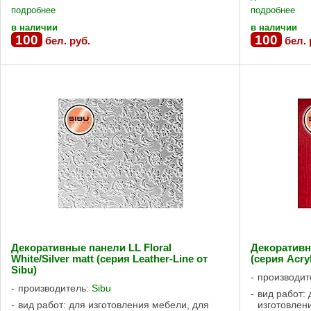
Трудновоспл
подробнее
подробнее
Сильная ...
в наличии
в наличии
100
100
бел. руб.
бел. 
Декоративные панели LL Floral
Декоративн
White/Silver matt (серия Leather-Line от
(серия Acryl
Sibu)
производит
производитель:
Sibu
вид работ: 
вид работ: для изготовления мебели, для
изготовлен