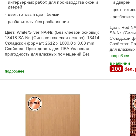
интерьерных работ, для производства окон и
и дверей
дверей
цвет: готов
цвет: готовый цвет, белый
разбавител
разбавитель: без разбавления
Цвет: Red NA
Цвет: White/Silver NA-Nr. (Без клеевой основы):
SA-Nr. (Силь
13418 SA-Nr. (Сильная клеевая основа): 13414
Складской фо
Складской формат: 2612 x 1000.0 x 3.03 mm
Свойства: П
Свойства: Пригодность для ПВА Условная
для влажных
пригодность для влажных помещений Без
Сильная клее
подробнее
клеевой основы, Сильная клеевая ...
в наличии
100
бел. 
подробнее