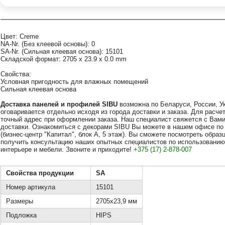
Цвет: Creme
NA-Nr. (Без клеевой основы): 0
SA-Nr. (Сильная клеевая основа): 15101
Складской формат: 2705 x 23.9 x 0.0 mm
Свойства:
Условная пригодность для влажных помещений
Сильная клеевая основа
Доставка
панелей
и профилей SIBU
возможна по Беларуси, России, У
оговаривается отдельно исходя из города доставки и заказа. Для расч
точный адрес при оформлении заказа. Наш специалист свяжется с Вами
доставки. Ознакомиться с декорами SIBU Вы можете в нашем офисе по ад
(бизнес-центр "Капитал", блок А, 5 этаж). Вы сможете посмотреть обра
получить консультацию наших опытных специалистов по использованию
интерьере и мебели. Звоните и приходите!
+375 (17) 2-878-007
Свойства продукции
SA
Номер артикула
15101
Размеры
2705x23,9 мм
Подложка
HIPS