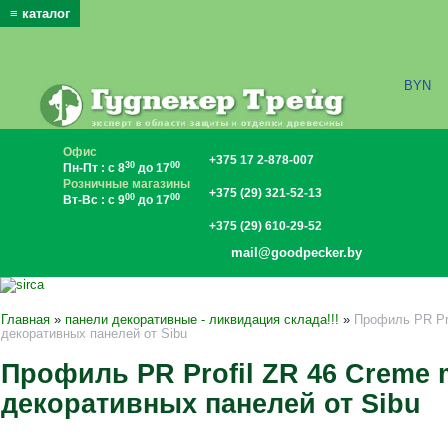
≡ каталог
x
BYN
Офис
+375 17 2-878-007
30
00
Пн-Пт : с 8
до 17
Розничные магазины
+375 (29) 321-52-13
00
00
Вт-Вс : с 9
до 17
+375 (29) 610-29-52
mail@goodpecker.by
Главная
»
панели декоративные - ликвидация склада!!!
»
Профиль PR Pro
декоративных панелей от Sibu
Профиль PR Profil ZR 46 Creme 
декоративных панелей от Sibu