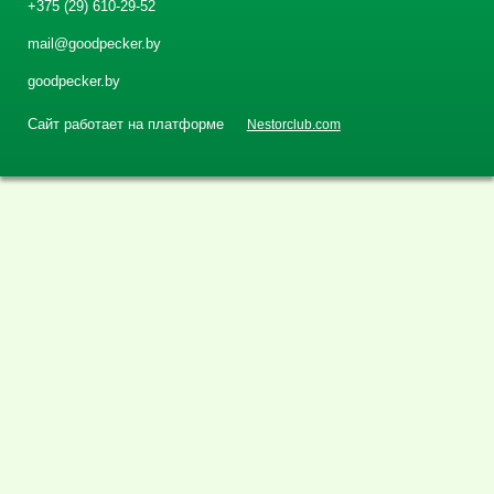
+375 (29) 610-29-52
mail@goodpecker.by
goodpecker.by
Сайт работает на платформе
Nestorclub.com