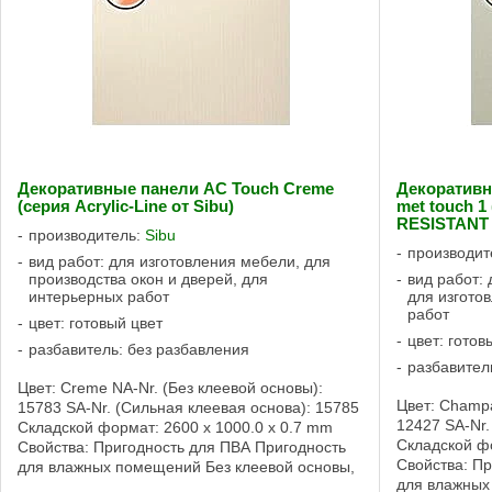
Декоративные панели AC Touch Creme
Декоративн
(серия Acrylic-Line от Sibu)
met touch 
RESISTANT 
производитель:
Sibu
производит
вид работ: для изготовления мебели, для
производства окон и дверей, для
вид работ: 
интерьерных работ
для изгото
работ
цвет: готовый цвет
цвет: готов
разбавитель: без разбавления
разбавител
Цвет: Creme NA-Nr. (Без клеевой основы):
Цвет: Champa
15783 SA-Nr. (Сильная клеевая основа): 15785
12427 SA-Nr.
Складской формат: 2600 x 1000.0 x 0.7 mm
Складской фо
Свойства: Пригодность для ПВА Пригодность
Свойства: П
для влажных помещений Без клеевой основы,
для влажны
Сильная клеевая основа Свойства ...