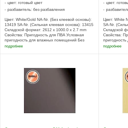
цвет: готовый цвет
цвет: готов
разбавитель: без разбавления
разбавител
Цвет: White/Gold NA-Nr. (Без клеевой основы):
Цвет: White 
13419 SA-Nr. (Сильная клеевая основа): 13415
SA-Nr. (Силь
Складской формат: 2612 x 1000.0 x 2.7 mm
Складской фо
Свойства: Пригодность для ПВА Условная
Свойства: П
пригодность для влажных помещений Без
пригодность
клеевой основы, Сильная клеевая основа ...
клеевой осно
подробнее
подробнее