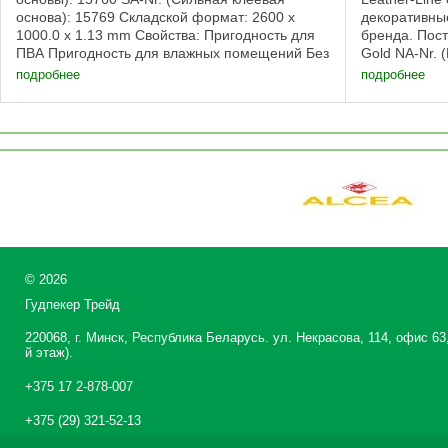
основа): 15769 Складской формат: 2600 x
декоративные
1000.0 x 1.13 mm Свойства: Пригодность для
бренда. Пост
ПВА Пригодность для влажных помещений Без
Gold NA-Nr. 
клеевой основы, Сильная клеевая основа ...
(Сильная кле
подробнее
подробнее
©
2026
Гудпекер Трейд
220068, г. Минск, Республика Беларусь. ул. Некрасова, 114, офис 63,
й этаж).
+375 17 2-878-007
+375 (29) 321-52-13