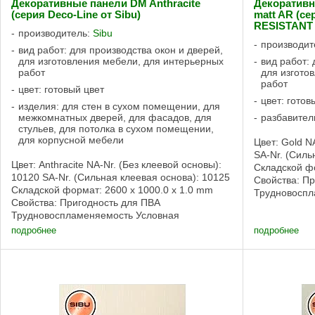
Декоративные панели DM Anthracite
Декоративн
(серия Deco-Line от Sibu)
matt AR (с
RESISTANT 
производитель:
Sibu
производит
вид работ: для производства окон и дверей,
для изготовления мебели, для интерьерных
вид работ: 
работ
для изгото
работ
цвет: готовый цвет
цвет: готов
изделия: для стен в сухом помещении, для
межкомнатных дверей, для фасадов, для
разбавител
стульев, для потолка в сухом помещении,
для корпусной мебели
Цвет: Gold N
SA-Nr. (Силь
Цвет: Anthracite NA-Nr. (Без клеевой основы):
Складской фо
10120 SA-Nr. (Сильная клеевая основа): 10125
Свойства: П
Складской формат: 2600 x 1000.0 x 1.0 mm
Трудновоспл
Свойства: Пригодность для ПВА
пригодность
Трудновоспламеняемость Условная
клеевой осно
пригодность для влажных помещений Без
подробнее
подробнее
клеевой основы, ...