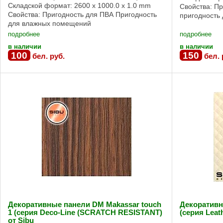
Складской формат: 2600 x 1000.0 x 1.0 mm
Свойства: П
Свойства: Пригодность для ПВА Пригодность
пригодность
для влажных помещений
клеевой осно
Трудновоспламеняемость Без клеевой основы,
подробнее
подробнее
Сильная клеевая ...
в наличии
в наличии
100
150
бел. руб.
бел. 
Декоративные панели DM Makassar touch
Декоративн
1 (серия Deco-Line (SCRATCH RESISTANT)
(серия Leath
от Sibu