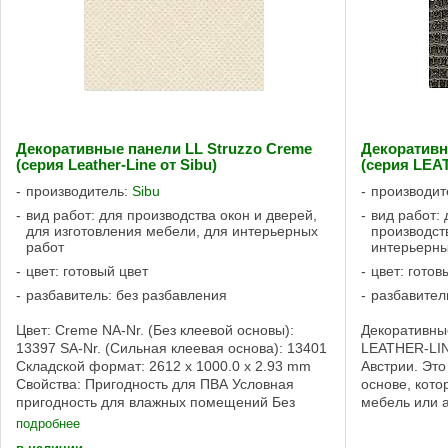
Декоративные панели LL Struzzo Creme
Декоративн
(серия Leather-Line от Sibu)
(серия LEA
производитель:
Sibu
производит
вид работ: для производства окон и дверей,
вид работ:
для изготовления мебели, для интерьерных
производст
работ
интерьерны
цвет: готовый цвет
цвет: готов
разбавитель: без разбавления
разбавител
Цвет: Creme NA-Nr. (Без клеевой основы):
Декоративны
13397 SA-Nr. (Сильная клеевая основа): 13401
LEATHER-LIN
Складской формат: 2612 x 1000.0 x 2.93 mm
Австрии. Это
Свойства: Пригодность для ПВА Условная
основе, кот
пригодность для влажных помещений Без
мебель или 
клеевой основы, Сильная клеевая основа ...
Поверхность 
подробнее