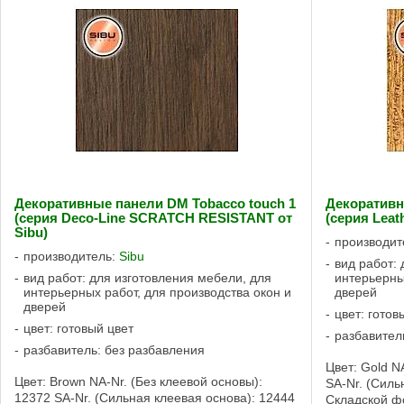
Декоративные панели DM Tobacco touch 1
Декоративн
(серия Deco-Line SCRATCH RESISTANT от
(серия Leath
Sibu)
производит
производитель:
Sibu
вид работ:
вид работ: для изготовления мебели, для
интерьерны
интерьерных работ, для производства окон и
дверей
дверей
цвет: готов
цвет: готовый цвет
разбавител
разбавитель: без разбавления
Цвет: Gold N
Цвет: Brown NA-Nr. (Без клеевой основы):
SA-Nr. (Силь
12372 SA-Nr. (Сильная клеевая основа): 12444
Складской фо