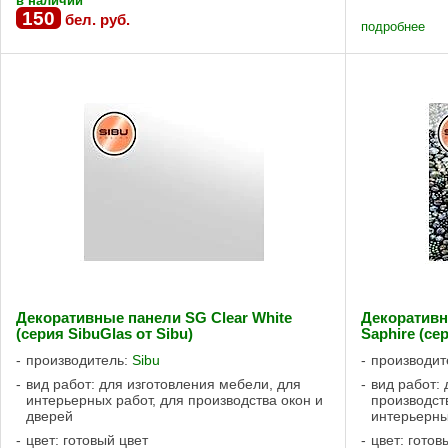
в наличии
150
бел. руб.
подробнее
Декоративные панели SG Clear White
Декоратив
(серия SibuGlas от Sibu)
Saphire (се
производитель:
Sibu
производит
вид работ: для изготовления мебели, для
вид работ:
интерьерных работ, для производства окон и
производст
дверей
интерьерны
цвет: готовый цвет
цвет: готов