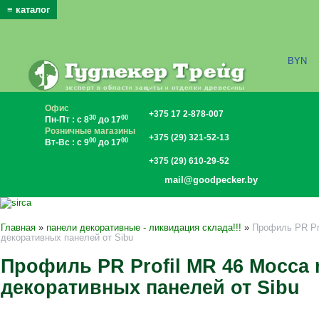
≡ каталог
x
BYN
Офис
+375 17 2-878-007
30
00
Пн-Пт : с 8
до 17
Розничные магазины
+375 (29) 321-52-13
00
00
Вт-Вс : с 9
до 17
+375 (29) 610-29-52
mail@goodpecker.by
Главная
»
панели декоративные - ликвидация склада!!!
»
Профиль PR Pro
декоративных панелей от Sibu
Профиль PR Profil MR 46 Mocca 
декоративных панелей от Sibu