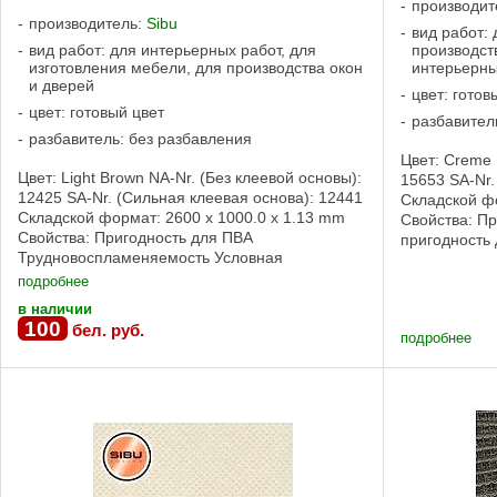
производит
производитель:
Sibu
вид работ:
вид работ: для интерьерных работ, для
производст
изготовления мебели, для производства окон
интерьерны
и дверей
цвет: готов
цвет: готовый цвет
разбавител
разбавитель: без разбавления
Цвет: Creme 
Цвет: Light Brown NA-Nr. (Без клеевой основы):
15653 SA-Nr.
12425 SA-Nr. (Сильная клеевая основа): 12441
Складской фо
Складской формат: 2600 x 1000.0 x 1.13 mm
Свойства: П
Свойства: Пригодность для ПВА
пригодность
Трудновоспламеняемость Условная
клеевой осно
пригодность для влажных помещений Без
подробнее
клеевой основы, ...
в наличии
100
бел. руб.
подробнее