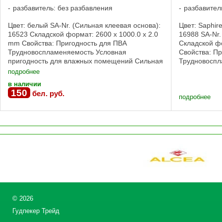
разбавитель: без разбавления
разбавител
Цвет: белый SA-Nr. (Сильная клеевая основа):
Цвет: Saphir
16523 Складской формат: 2600 x 1000.0 x 2.0
16988 SA-Nr.
mm Свойства: Пригодность для ПВА
Складской фо
Трудновоспламеняемость Условная
Свойства: П
пригодность для влажных помещений Сильная
Трудновоспл
клеевая основа Оборотная сторона: ПУ-кожа,
пригодность
подробнее
печать ...
клеевая ...
в наличии
150
бел. руб.
подробнее
©
2026
Гудпекер Трейд