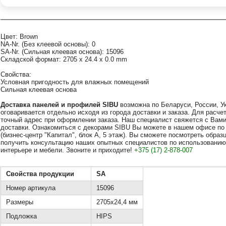
Цвет: Brown
NA-Nr. (Без клеевой основы): 0
SA-Nr. (Сильная клеевая основа): 15096
Складской формат: 2705 x 24.4 x 0.0 mm
Свойства:
Условная пригодность для влажных помещений
Сильная клеевая основа
Доставка
панелей
и профилей SIBU
возможна по Беларуси, России, У
оговаривается отдельно исходя из города доставки и заказа. Для расч
точный адрес при оформлении заказа. Наш специалист свяжется с Вами
доставки. Ознакомиться с декорами SIBU Вы можете в нашем офисе по ад
(бизнес-центр "Капитал", блок А, 5 этаж). Вы сможете посмотреть обра
получить консультацию наших опытных специалистов по использованию
интерьере и мебели. Звоните и приходите!
+375 (17) 2-878-007
Свойства продукции
SA
Номер артикула
15096
Размеры
2705x24,4 мм
Подложка
HIPS