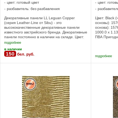
цвет: готовый цвет
цвет: готов
разбавитель: без разбавления
разбавител
Декоративные панели LL Leguan Copper
Цвет: Black 
(серия Leather-Line от Sibu) - это
основы): 157
высококачественные декоративные панели
основа): 157
известного австрийского бренда. Декоративные
1000.0 x 1.1
панели постоянно в наличии на складе. Цвет:
ПВА Пригодн
Copper NA-Nr. (Без клеевой основы): 12884 SA-
клеевой осно
подробнее
Nr. ...
в наличии
150
бел. руб.
подробнее