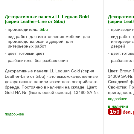
Декоративные панели LL Leguan Gold
Декоративн
(серия Leather-Line от Sibu)
(серия Leath
производитель:
Sibu
производит
вид работ: для изготовления мебели, для
вид работ:
производства окон и дверей, для
интерьерны
интерьерных работ
дверей
цвет: готовый цвет
цвет: готов
разбавитель: без разбавления
разбавител
Декоративные панели LL Leguan Gold (серия
Цвет: Brown 
Leather-Line от Sibu) - это высококачественные
14309 SA-Nr.
декоративные панели известного австрийского
Складской фо
бренда. Постоянно в наличии на складе. Цвет:
Свойства: П
Gold NA-Nr. (Без клеевой основы): 13480 SA-Nr.
пригодность
(Сильная клеевая ...
клеевой осно
подробнее
в наличии
150
бел. 
подробнее