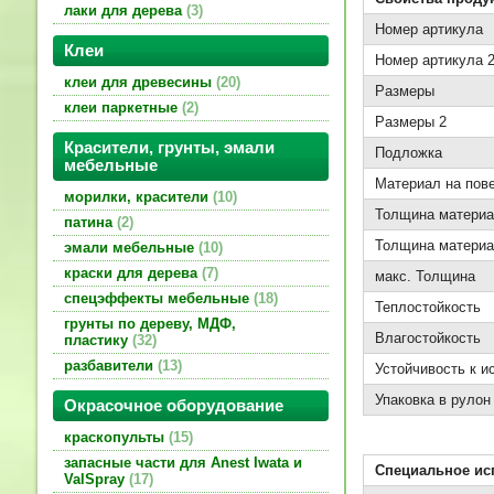
лаки для дерева
3
Номер артикула
Клеи
Номер артикула 
клеи для древесины
20
Размеры
клеи паркетные
2
Размеры 2
Красители, грунты, эмали
Подложка
мебельные
Материал на пов
морилки, красители
10
Толщина матери
патина
2
Толщина материа
эмали мебельные
10
краски для дерева
7
макс. Толщина
спецэффекты мебельные
18
Теплостойкость
грунты по дереву, МДФ,
Влагостойкость
пластику
32
разбавители
13
Устойчивость к и
Упаковка в рулон
Окрасочное оборудование
краскопульты
15
запасные части для Anest Iwata и
Специальное ис
ValSpray
17