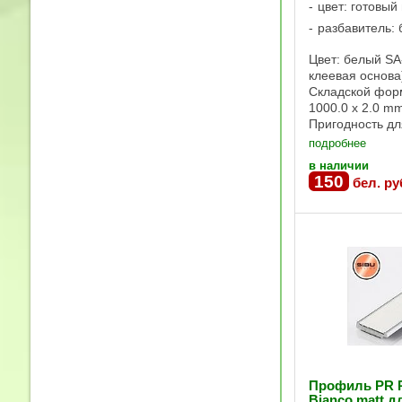
цвет: готовый
разбавитель: 
Цвет: белый SA
клеевая основа
Складской форм
1000.0 x 2.0 m
Пригодность д
Трудновосплам
подробнее
Условная приго
в наличии
влажных помещ
150
бел. ру
клеевая основ
сторона: ПУ-кож
Профиль PR Pr
Bianco matt д