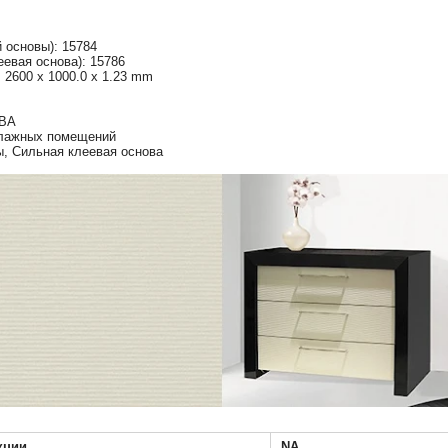
й основы): 15784
еевая основа): 15786
 2600 x 1000.0 x 1.23 mm
ПВА
влажных помещений
ы, Сильная клеевая основа
кции
NA