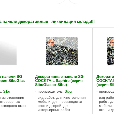
ла
панели декоративные - ликвидация склада!!!
е панели SG
Декоративные панели SG
Декорат
серия SibuGlas
COCKTAIL Saphire (серия
COCKTAIL
SibuGlas от Sibu)
(серия Si
ь:
Sibu
производитель:
Sibu
произво
я изготовления
вид работ: для изготовления
вид рабо
интерьерных
мебели, для производства
работ, д
оизводства окон
окон и дверей, для
мебели, 
интерьерных работ
окон и д