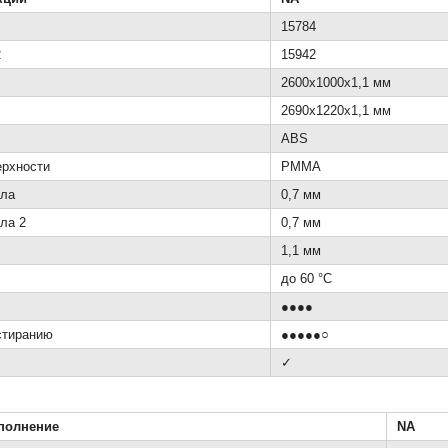
15784
2
15942
2600x1000x1,1 мм
2690x1220x1,1 мм
ABS
ерхности
PMMA
ала
0,7 мм
ла 2
0,7 мм
1,1 мм
до 60 °C
●●●●
стиранию
●●●●●○
✓
полнение
NA