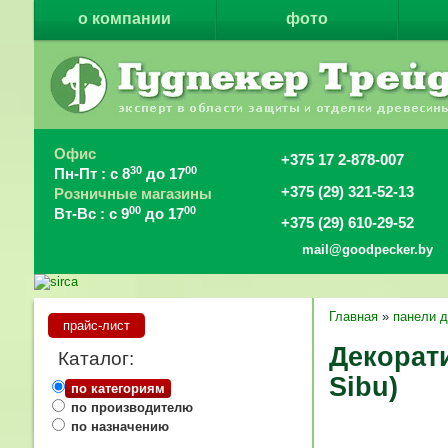
о компании
фото
Офис
+375 17 2-878-007
30
00
Пн-Пт : с 8
до 17
+375 (29) 321-52-13
Розничные магазины
00
00
Вт-Вс : с 9
до 17
+375 (29) 610-29-52
mail@goodpecker.by
Главная
»
панели д
прайс-лист
Декорати
Каталог:
Sibu)
по категориям
по производителю
по назначению