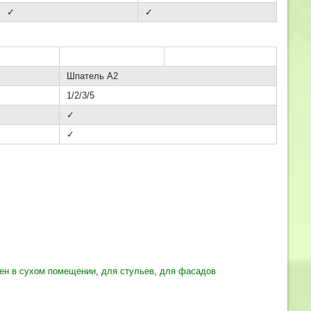
✓
✓
Шпатель A2
1/2/3/5
✓
✓
тен в сухом помещении
,
для стульев
,
для фасадов