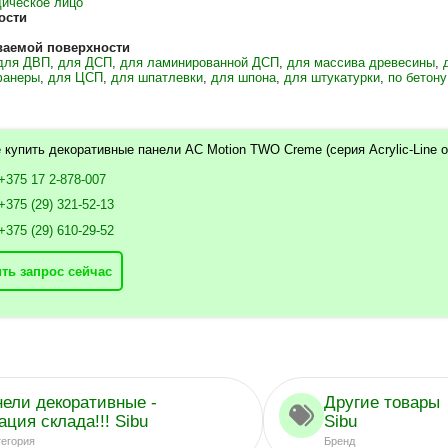
ическое лицо
ости
ваемой поверхности
для ДВП
,
для ДСП
,
для ламинированной ДСП
,
для массива древесины
,
фанеры
,
для ЦСП
,
для шпатлевки
,
для шпона
,
для штукатурки
,
по бетону
 купить декоративные панели AC Motion TWO Creme (серия Acrylic-Line от
+375 17 2-878-007
+375 (29) 321-52-13
+375 (29) 610-29-52
ть запрос сейчас
нели декоративные -
Другие товары
ция склада!!! Sibu
Sibu
тегория
Бренд