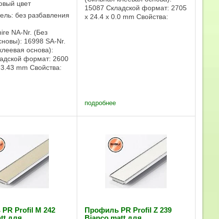
товый цвет
15087 Складской формат: 2705
ель: без разбавления
x 24.4 x 0.0 mm Свойства:
Условная пригодность для
ire NA-Nr. (Без
влажных помещений Сильная
сновы): 16998 SA-Nr.
клеевая основа Доставка
клеевая основа):
панелей и профилей SIBU
адской формат: 2600
возможна по ...
x 3.43 mm Свойства:
ть для ПВА
спламеняемость
пригодность для
помещений Без
подробнее
новы, ...
PR Profil M 242
Профиль PR Profil Z 239
tt для
Bianco matt для