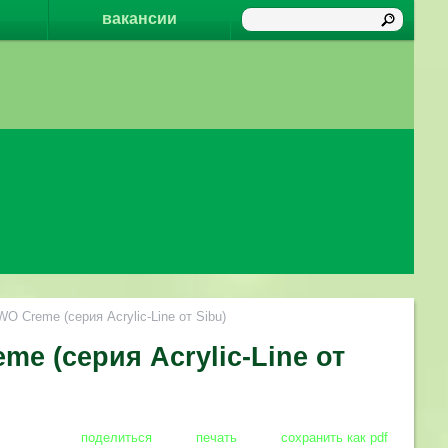
вакансии
 Creme (серия Acrylic-Line от Sibu)
e (серия Acrylic-Line от
поделиться
печать
сохранить как pdf