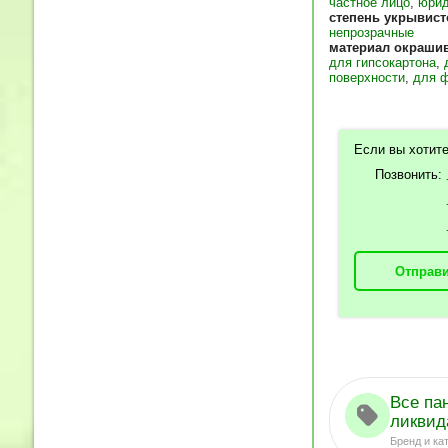
частное лицо
,
юрид
степень укрывист
непрозрачные
материал окраши
для гипсокартона
,
поверхности
,
для 
Если вы хотите
Позвонить:
Отправи
Все па
ликвида
Бренд и ка