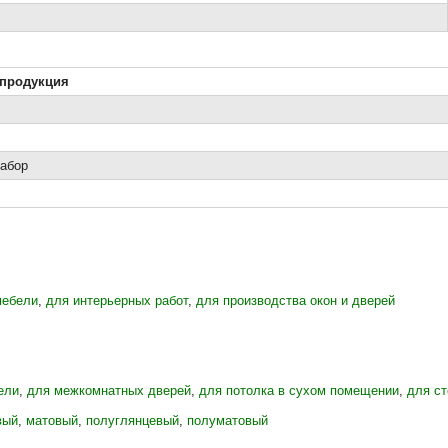
продукция
абор
мебели
,
для интерьерных работ
,
для производства окон и дверей
ели
,
для межкомнатных дверей
,
для потолка в сухом помещении
,
для с
вый
,
матовый
,
полуглянцевый
,
полуматовый