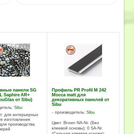
ивные панели SG
Профиль PR Profil M 242
 Saphire AR+
Mocca matt для
buGlas от Sibu)
декоративных панелей от
Sibu
дитель:
Sibu
производитель:
Sibu
т: для интерьерных
ля изготовления
Цвет: Brown NA-Nr. (Без
для производства
клеевой основы): 0 SA-Nr.
верей
(Сильная клеевая основа):