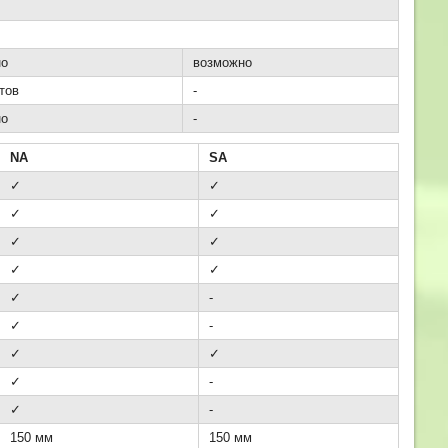
но
возможно
тов
-
но
-
NA
SA
✓
✓
✓
✓
✓
✓
✓
✓
✓
-
✓
-
✓
✓
✓
-
✓
-
150 мм
150 мм