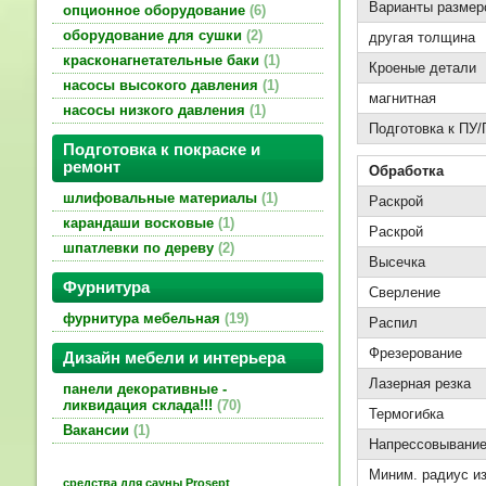
Варианты размер
опционное оборудование
6
оборудование для сушки
2
другая толщина
красконагнетательные баки
1
Кроеные детали
насосы высокого давления
1
магнитная
насосы низкого давления
1
Подготовка к ПУ
Подготовка к покраске и
ремонт
Обработка
шлифовальные материалы
1
Раскрой
карандаши восковые
1
Раскрой
шпатлевки по дереву
2
Высечка
Фурнитура
Сверление
фурнитура мебельная
19
Распил
Фрезерование
Дизайн мебели и интерьера
Лазерная резка
панели декоративные -
ликвидация склада!!!
70
Термогибка
Вакансии
1
Напрессовывани
Миним. радиус из
средства для сауны Prosept