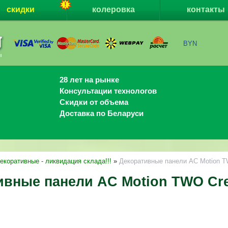
скидки
колеровка
контакты
BYN
28 лет на рынке
Консультации технологов
Скидки от объема
Доставка по Беларуси
екоративные - ликвидация склада!!!
»
Декоративные панели AC Motion TWO
вные панели AC Motion TWO Crem