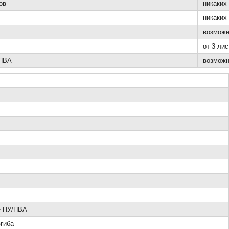
ов
никаких
никаких
возмож
от 3 лис
/ПВА
возмож
е ПУ/ПВА
гиба