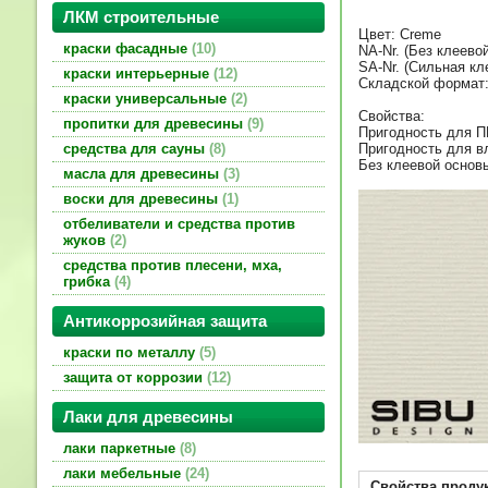
ЛКМ строительные
Цвет: Creme
краски фасадные
10
NA-Nr. (Без клеево
SA-Nr. (Сильная кл
краски интерьерные
12
Складской формат:
краски универсальные
2
Свойства:
пропитки для древесины
9
Пригодность для 
Пригодность для 
средства для сауны
8
Без клеевой основ
масла для древесины
3
воски для древесины
1
отбеливатели и средства против
жуков
2
средства против плесени, мха,
грибка
4
Антикоррозийная защита
краски по металлу
5
защита от коррозии
12
Лаки для древесины
лаки паркетные
8
лаки мебельные
24
Свойства проду