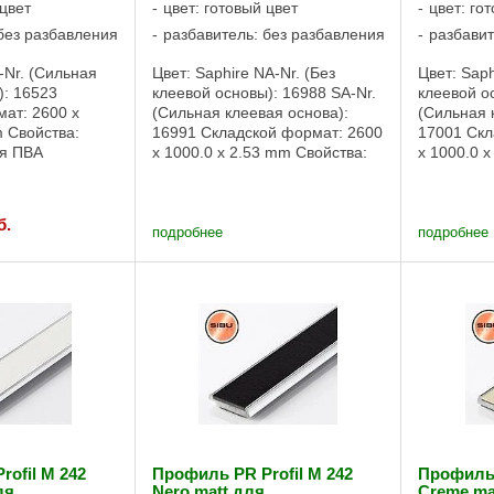
 цвет
цвет: готовый цвет
цвет: го
без разбавления
разбавитель: без разбавления
разбавит
-Nr. (Сильная
Цвет: Saphire NA-Nr. (Без
Цвет: Saph
): 16523
клеевой основы): 16988 SA-Nr.
клеевой о
ат: 2600 x
(Сильная клеевая основа):
(Сильная 
m Свойства:
16991 Складской формат: 2600
17001 Скл
ля ПВА
x 1000.0 x 2.53 mm Свойства:
x 1000.0 
еняемость
Пригодность для ПВА
Пригоднос
дность для
Трудновоспламеняемость
Трудново
ений Сильная
Условная пригодность для
Условная 
б.
а Оборотная
влажных помещений Сильная
влажных 
подробнее
подробнее
а, печать ...
клеевая ...
клеевой ос
ofil M 242
Профиль PR Profil M 242
Профиль 
ля
Nero matt для
Creme ma