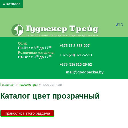
≡ каталог
x
BYN
Офис
+375 17 2-878-007
30
00
Пн-Пт : с 8
до 17
Розничные магазины
+375 (29) 321-52-13
00
00
Вт-Вс : с 9
до 17
+375 (29) 610-29-52
mail@goodpecker.by
Главная
»
параметры
»
прозрачный
Каталог цвет прозрачный
Прайс-лист этого раздела