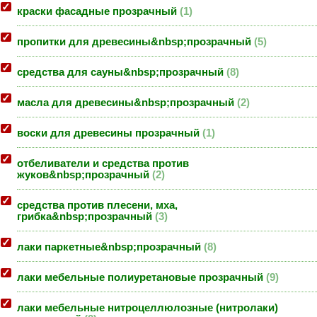
краски фасадные прозрачный
1
пропитки для древесины&nbsp;прозрачный
5
средства для сауны&nbsp;прозрачный
8
масла для древесины&nbsp;прозрачный
2
воски для древесины прозрачный
1
отбеливатели и средства против
жуков&nbsp;прозрачный
2
средства против плесени, мха,
грибка&nbsp;прозрачный
3
лаки паркетные&nbsp;прозрачный
8
лаки мебельные полиуретановые прозрачный
9
лаки мебельные нитроцеллюлозные (нитролаки)